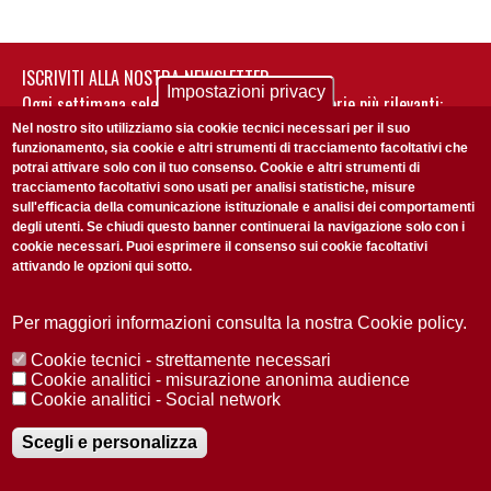
ISCRIVITI ALLA NOSTRA NEWSLETTER
Impostazioni privacy
Ogni settimana selezioniamo per te nostre storie più rilevanti:
non perderti gli aggiornamenti della nostra newsletter
Nel nostro sito utilizziamo sia cookie tecnici necessari per il suo
funzionamento, sia cookie e altri strumenti di tracciamento facoltativi che
potrai attivare solo con il tuo consenso. Cookie e altri strumenti di
tracciamento facoltativi sono usati per analisi statistiche, misure
sull'efficacia della comunicazione istituzionale e analisi dei comportamenti
degli utenti. Se chiudi questo banner continuerai la navigazione solo con i
cookie necessari. Puoi esprimere il consenso sui cookie facoltativi
attivando le opzioni qui sotto.
Privacy Policy
Accetto la
ISCRIVITI
Per maggiori informazioni consulta la nostra Cookie policy.
Cookie tecnici - strettamente necessari
Redazione
Copyright
Privacy
Area stampa
Cookie analitici - misurazione anonima audience
Cookie analitici - Social network
© 2025 Università di Padova
Tutti i diritti riservati P.I. 00742430283 C.F. 80006480281
Registrazione presso il Tribunale di Padova n. 2097/2012 del 18 giugno
Scegli e personalizza
2012