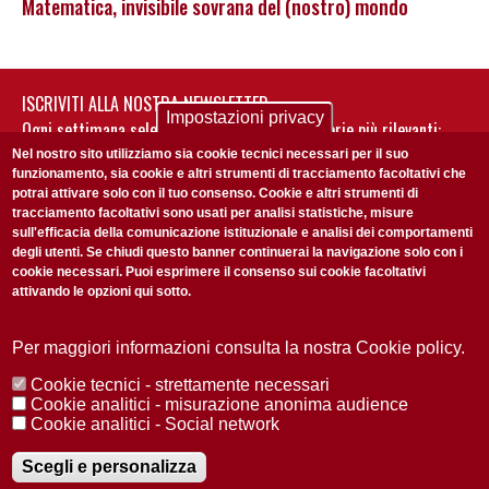
Matematica, invisibile sovrana del (nostro) mondo
ISCRIVITI ALLA NOSTRA NEWSLETTER
Impostazioni privacy
Ogni settimana selezioniamo per te nostre storie più rilevanti:
non perderti gli aggiornamenti della nostra newsletter
Nel nostro sito utilizziamo sia cookie tecnici necessari per il suo
funzionamento, sia cookie e altri strumenti di tracciamento facoltativi che
potrai attivare solo con il tuo consenso. Cookie e altri strumenti di
tracciamento facoltativi sono usati per analisi statistiche, misure
sull'efficacia della comunicazione istituzionale e analisi dei comportamenti
degli utenti. Se chiudi questo banner continuerai la navigazione solo con i
cookie necessari. Puoi esprimere il consenso sui cookie facoltativi
attivando le opzioni qui sotto.
Privacy Policy
Accetto la
ISCRIVITI
Per maggiori informazioni consulta la nostra Cookie policy.
Cookie tecnici - strettamente necessari
Redazione
Copyright
Privacy
Area stampa
Cookie analitici - misurazione anonima audience
Cookie analitici - Social network
© 2025 Università di Padova
Tutti i diritti riservati P.I. 00742430283 C.F. 80006480281
Registrazione presso il Tribunale di Padova n. 2097/2012 del 18 giugno
Scegli e personalizza
2012