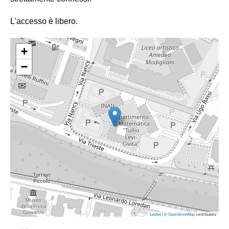
L'accesso è libero.
+
−
Leaflet
| ©
OpenStreetMap
contributors