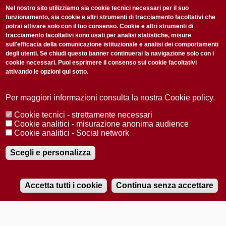
non perderti gli aggiornamenti della nostra newsletter
Nel nostro sito utilizziamo sia cookie tecnici necessari per il suo
funzionamento, sia cookie e altri strumenti di tracciamento facoltativi che
potrai attivare solo con il tuo consenso. Cookie e altri strumenti di
tracciamento facoltativi sono usati per analisi statistiche, misure
sull'efficacia della comunicazione istituzionale e analisi dei comportamenti
degli utenti. Se chiudi questo banner continuerai la navigazione solo con i
cookie necessari. Puoi esprimere il consenso sui cookie facoltativi
attivando le opzioni qui sotto.
Privacy Policy
Accetto la
ISCRIVITI
Per maggiori informazioni consulta la nostra Cookie policy.
Cookie tecnici - strettamente necessari
Redazione
Copyright
Privacy
Area stampa
Cookie analitici - misurazione anonima audience
Cookie analitici - Social network
© 2025 Università di Padova
Tutti i diritti riservati P.I. 00742430283 C.F. 80006480281
Registrazione presso il Tribunale di Padova n. 2097/2012 del 18 giugno
Scegli e personalizza
2012
Accetta tutti i cookie
Continua senza accettare
RADIOBUE.IT
Audio
Player