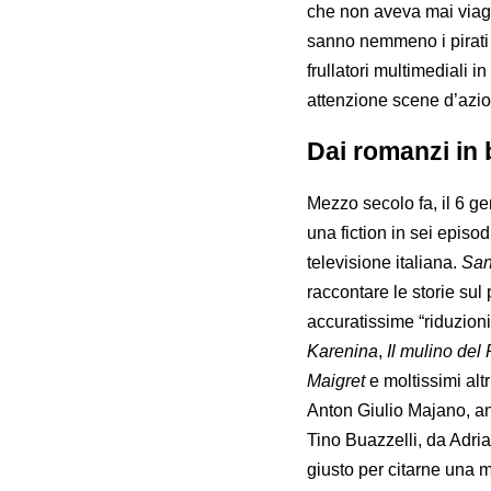
che non aveva mai viaggi
sanno nemmeno i pirati 
frullatori multimediali 
attenzione scene d’azione
Dai romanzi in 
Mezzo secolo fa, il 6 ge
una fiction in sei episo
televisione italiana.
Sa
raccontare le storie sul
accuratissime “riduzioni
Karenina
,
Il mulino del
Maigret
e moltissimi alt
Anton Giulio Majano, a
Tino Buazzelli, da Adri
giusto per citarne una m