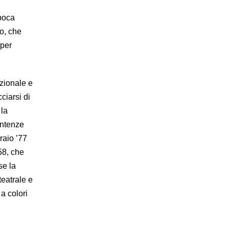
epoca
do, che
 per
zionale e
ciarsi di
 la
sentenze
braio ’77
58, che
se la
teatrale e
 a colori