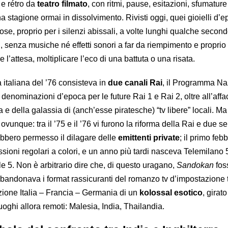
 e rétro da
teatro filmato
, con ritmi, pause, esitazioni, sfumature
a stagione ormai in dissolvimento. Rivisti oggi, quei gioielli d’
cose, proprio per i silenzi abissali, a volte lunghi qualche secon
i, senza musiche né effetti sonori a far da riempimento e proprio
 l’attesa, moltiplicare l’eco di una battuta o una risata.
va italiana del ’76 consisteva in
due canali Rai
, il Programma Na
nominazioni d’epoca per le future Rai 1 e Rai 2, oltre all’affac
 e della galassia di (anch’esse piratesche) “tv libere” locali. Ma
 ovunque: tra il ’75 e il ’76 vi furono la riforma della Rai e due 
bbero permesso il dilagare delle
emittenti private
; il primo feb
issioni regolari a colori, e un anno più tardi nasceva Telemilano 
 5. Non è arbitrario dire che, di questo uragano,
Sandokan
fos
bbandonava i format rassicuranti del romanzo tv d’impostazione 
uzione Italia – Francia – Germania di un
kolossal esotico
, girato
uoghi allora remoti: Malesia, India, Thailandia.