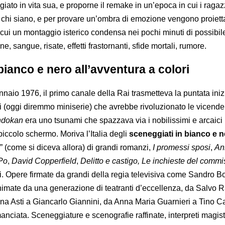
ato in vita sua, e proporne il remake in un’epoca in cui i ragaz
chi siano, e per provare un’ombra di emozione vengono proietta
in cui un montaggio isterico condensa nei pochi minuti di possibil
, sangue, risate, effetti frastornanti, sfide mortali, rumore.
bianco e nero all’avventura a colori
nnaio 1976, il primo canale della Rai trasmetteva la puntata iniz
di (oggi diremmo miniserie) che avrebbe rivoluzionato le vicende
ndokan
era uno tsunami che spazzava via i nobilissimi e arcaici
 piccolo schermo. Moriva l’Italia degli
sceneggiati in bianco e 
” (come si diceva allora) di grandi romanzi,
I promessi sposi
,
An
 Po
,
David Copperfield
,
Delitto e castigo, Le inchieste del commi
ri. Opere firmate da grandi della regia televisiva come Sandro Bo
nimate da una generazione di teatranti d’eccellenza, da Salvo 
ana Asti a Giancarlo Giannini, da Anna Maria Guarnieri a Tino Ca
anciata. Sceneggiature e scenografie raffinate, interpreti magistr