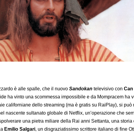
zardo è alle spalle, che il nuovo
Sandokan
televisivo con
Can
Vide ha vinto una scommessa impossibile e da Mompracem ha v
ie californiane dello streaming (ma è gratis su RaiPlay), si può ri
 nel nascente sultanato globale di Netflix, un’operazione che se
polverare una pietra miliare della Rai anni Settanta, una storia d
da
Emilio Salgari
, un disgraziatissimo scrittore italiano di fine O