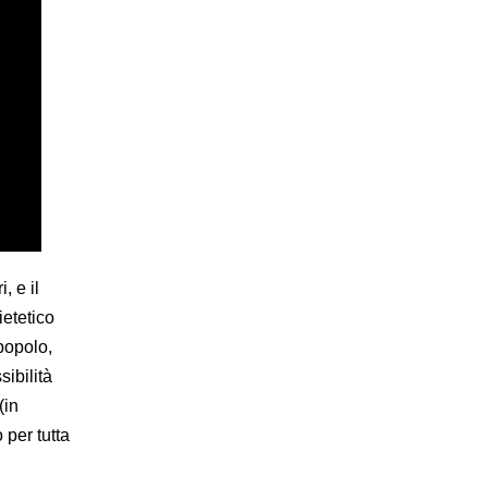
, e il
ietetico
 popolo,
sibilità
(in
 per tutta