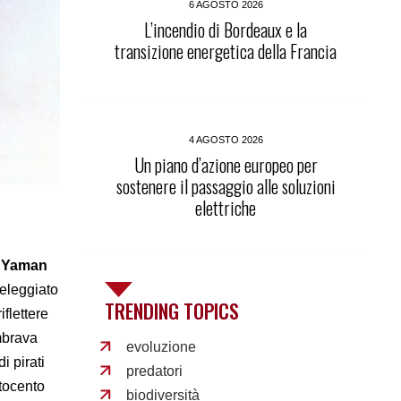
6 AGOSTO 2026
L’incendio di Bordeaux e la
transizione energetica della Francia
4 AGOSTO 2026
Un piano d’azione europeo per
sostenere il passaggio alle soluzioni
elettriche
 Yaman
eleggiato
TRENDING TOPICS
flettere
mbrava
evoluzione
i pirati
predatori
ttocento
biodiversità