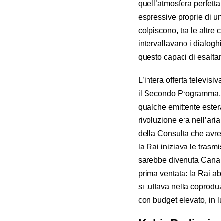
quell’atmosfera perfetta
espressive proprie di un
colpiscono, tra le altre 
intervallavano i dialogh
questo capaci di esaltare
L’intera offerta televisi
il Secondo Programma, de
qualche emittente estera
rivoluzione era nell’aria
della Consulta che avre
la Rai iniziava le trasm
sarebbe divenuta Canale
prima ventata: la Rai a
si tuffava nella coprod
con budget elevato, in l