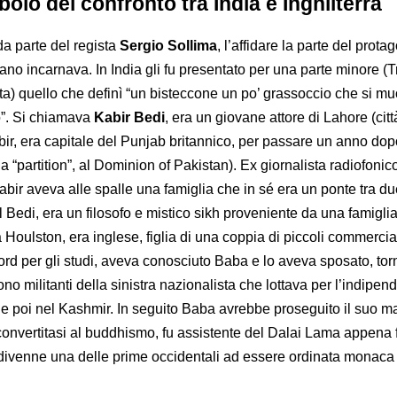
bolo del confronto tra India e Inghilterra
 da parte del regista
Sergio Sollima
, l’affidare la parte del prota
no incarnava. In India gli fu presentato per una parte minore (
sta) quello che definì “un bisteccone un po’ grassoccio che si m
”. Si chiamava
Kabir Bedi
, era un giovane attore di Lahore (cit
bir, era capitale del Punjab britannico, per passare un anno dopo,
la “partition”, al Dominion of Pakistan). Ex giornalista radiofoni
 Kabir aveva alle spalle una famiglia che in sé era un ponte tra d
 Bedi, era un filosofo e mistico sikh proveniente da una famiglia
Houlston, era inglese, figlia di una coppia di piccoli commercian
ford per gli studi, aveva conosciuto Baba e lo aveva sposato, to
rono militanti della sinistra nazionalista che lottava per l’indipe
e poi nel Kashmir. In seguito Baba avrebbe proseguito il suo m
 convertitasi al buddhismo, fu assistente del Dalai Lama appena 
ne divenne una delle prime occidentali ad essere ordinata monaca