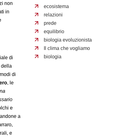
zi non
ecosistema
ti in
relazioni
e
prede
equilibrio
biologia evoluzionista
Il clima che vogliamo
biologia
iale di
 della
 modi di
nero
, le
na
ssario
lchi e
Randone a
rraro,
ali, e