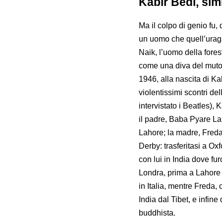
Kabir Bedi, sim
Ma il colpo di genio fu,
un uomo che quell’uraga
Naik, l’uomo della fore
come una diva del muto
1946, alla nascita di Ka
violentissimi scontri del
intervistato i Beatles),
il padre, Baba Pyare Lal
Lahore; la madre, Freda 
Derby: trasferitasi a Ox
con lui in India dove fu
Londra, prima a Lahore 
in Italia, mentre Freda,
India dal Tibet, e infi
buddhista.