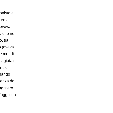
gonista a
Tremal-
uoveva
tà che nel
 tra i
co (aveva
ue mondi:
 agiata di
ti di
rnando
ndenza da
agistero
fuggito in