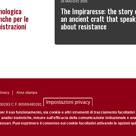
26 MAGGIO 2026
nologica
The Impiraresse: the story 
nche per le
an ancient craft that speak
istrazioni
about resistance
rivacy
Area stampa
Impostazioni privacy
0742430283 C.F. 80006480281
nale di Padova n. 2097/2012 del 18 giugno 2012
per il suo funzionamento, sia cookie e altri strumenti di tracciamento facoltativi
r analisi statistiche, misure sull'efficacia della comunicazione istituzionale e an
ssari. Puoi esprimere il consenso sui cookie facoltativi attivando le opzioni qui