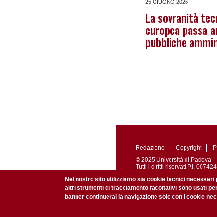
25 GIUGNO 2026
La sovranità tec
europea passa a
pubbliche ammin
Redazione
Copyright
P
© 2025 Università di Padova
Tutti i diritti riservati P.I. 0
Registrazione presso il Tribu
Nel nostro sito utilizziamo sia cookie tecnici necessari 
altri strumenti di tracciamento facoltativi sono usati pe
banner continuerai la navigazione solo con i cookie nece