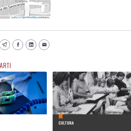
Leaflet
| ©
OpenStreetMap
contributors
ARTI
CULTURA