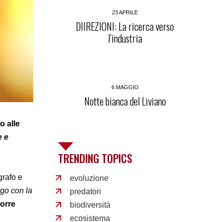
23 APRILE
DIIREZIONI: La ricerca verso
l’industria
6 MAGGIO
Notte bianca del Liviano
o alle
e e
TRENDING TOPICS
grafo e
evoluzione
go con la
predatori
corre
biodiversità
ecosistema