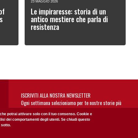
23 MAGGIO 2026
of
Le impiraresse: storia di un
s
antico mestiere che parla di
resistenza
ISCRIVITI ALLA NOSTRA NEWSLETTER
Ogni settimana selezioniamo per te nostre storie più
rilevanti: non perderti gli aggiornamenti della nostra
 che potrai attivare solo con il tuo consenso. Cookie e
newsletter
alisi dei comportamenti degli utenti. Se chiudi questo
 sotto.