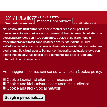
ISCRIVITI ALLA NOSTRA NEWSLETTER
Impostazioni privacy
Ogni settimana selezioniamo per te nostre storie più rilevanti:
non perderti gli aggiornamenti della nostra newsletter
Nel nostro sito utilizziamo sia cookie tecnici necessari per il suo
funzionamento, sia cookie e altri strumenti di tracciamento facoltativi che
potrai attivare solo con il tuo consenso. Cookie e altri strumenti di
tracciamento facoltativi sono usati per analisi statistiche, misure
sull'efficacia della comunicazione istituzionale e analisi dei comportamenti
degli utenti. Se chiudi questo banner continuerai la navigazione solo con i
cookie necessari. Puoi esprimere il consenso sui cookie facoltativi
attivando le opzioni qui sotto.
Privacy Policy
Accetto la
ISCRIVITI
Per maggiori informazioni consulta la nostra Cookie policy.
Cookie tecnici - strettamente necessari
Redazione
Copyright
Privacy
Area stampa
Cookie analitici - misurazione anonima audience
Cookie analitici - Social network
© 2025 Università di Padova
Tutti i diritti riservati P.I. 00742430283 C.F. 80006480281
Registrazione presso il Tribunale di Padova n. 2097/2012 del 18 giugno
Scegli e personalizza
2012