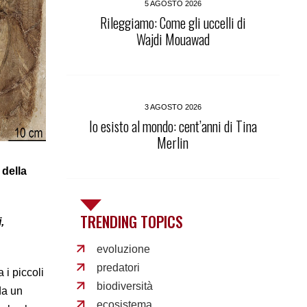
5 AGOSTO 2026
Rileggiamo: Come gli uccelli di
Wajdi Mouawad
3 AGOSTO 2026
Io esisto al mondo: cent’anni di Tina
Merlin
, della
TRENDING TOPICS
,
evoluzione
predatori
 i piccoli
biodiversità
da un
ecosistema