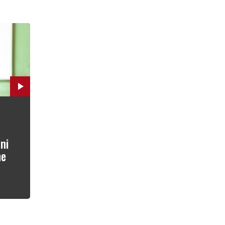
ni
he