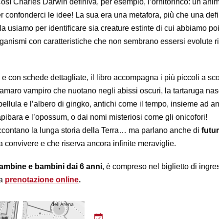
osì Charles Darwin definiva, per esempio, l’ornitorinco: un ani
r confonderci le idee! La sua era una metafora, più che una def
 la usiamo per identificare sia creature estinte di cui abbiamo poi
rganismi con caratteristiche che non sembrano essersi evolute ri
e con schede dettagliate, il libro accompagna i più piccoli a sco
lamaro vampiro che nuotano negli abissi oscuri, la tartaruga nas
bellula e l’albero di gingko, antichi come il tempo, insieme ad a
apibara e l’opossum, o dai nomi misteriosi come gli onicofori!
ccontano la lunga storia della Terra… ma parlano anche di
futu
 a convivere e che riserva ancora infinite meraviglie.
ambine e bambini dai 6 anni
, è compreso nel biglietto di ingre
la
prenotazione online
.