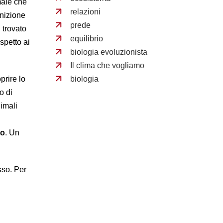
male che
relazioni
inizione
prede
 trovato
equilibrio
spetto ai
biologia evoluzionista
Il clima che vogliamo
biologia
prire lo
o di
nimali
ro
. Un
sso. Per