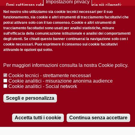
Impostazioni privacy
Ogni settimana selezioniamo per te nostre storie più rilevanti:
non perderti gli aggiornamenti della nostra newsletter
Nel nostro sito utilizziamo sia cookie tecnici necessari per il suo
funzionamento, sia cookie e altri strumenti di tracciamento facoltativi che
potrai attivare solo con il tuo consenso. Cookie e altri strumenti di
tracciamento facoltativi sono usati per analisi statistiche, misure
sull'efficacia della comunicazione istituzionale e analisi dei comportamenti
degli utenti. Se chiudi questo banner continuerai la navigazione solo con i
cookie necessari. Puoi esprimere il consenso sui cookie facoltativi
attivando le opzioni qui sotto.
Privacy Policy
Accetto la
ISCRIVITI
Per maggiori informazioni consulta la nostra Cookie policy.
Cookie tecnici - strettamente necessari
Redazione
Copyright
Privacy
Area stampa
Cookie analitici - misurazione anonima audience
Cookie analitici - Social network
© 2025 Università di Padova
Tutti i diritti riservati P.I. 00742430283 C.F. 80006480281
Registrazione presso il Tribunale di Padova n. 2097/2012 del 18 giugno
Scegli e personalizza
2012
Accetta tutti i cookie
Continua senza accettare
RADIOBUE.IT
Audio