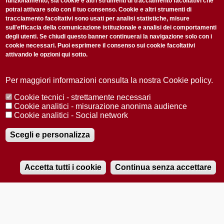
funzionamento, sia cookie e altri strumenti di tracciamento facoltativi che
potrai attivare solo con il tuo consenso. Cookie e altri strumenti di
tracciamento facoltativi sono usati per analisi statistiche, misure
sull'efficacia della comunicazione istituzionale e analisi dei comportamenti
degli utenti. Se chiudi questo banner continuerai la navigazione solo con i
cookie necessari. Puoi esprimere il consenso sui cookie facoltativi
attivando le opzioni qui sotto.
Privacy Policy
Accetto la
ISCRIVITI
Per maggiori informazioni consulta la nostra Cookie policy.
Cookie tecnici - strettamente necessari
Redazione
Copyright
Privacy
Area stampa
Cookie analitici - misurazione anonima audience
Cookie analitici - Social network
© 2025 Università di Padova
Tutti i diritti riservati P.I. 00742430283 C.F. 80006480281
Registrazione presso il Tribunale di Padova n. 2097/2012 del 18 giugno
Scegli e personalizza
2012
Accetta tutti i cookie
Continua senza accettare
RADIOBUE.IT
Audio
Player