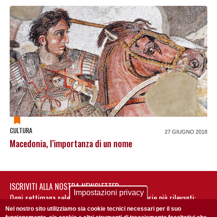
CULTURA
27 GIUGNO 2018
Macedonia, l’importanza di un nome
ISCRIVITI ALLA NOSTRA NEWSLETTER
Impostazioni privacy
Ogni settimana selezioniamo per te nostre storie più rilevanti:
non perderti gli aggiornamenti della nostra newsletter
Nel nostro sito utilizziamo sia cookie tecnici necessari per il suo