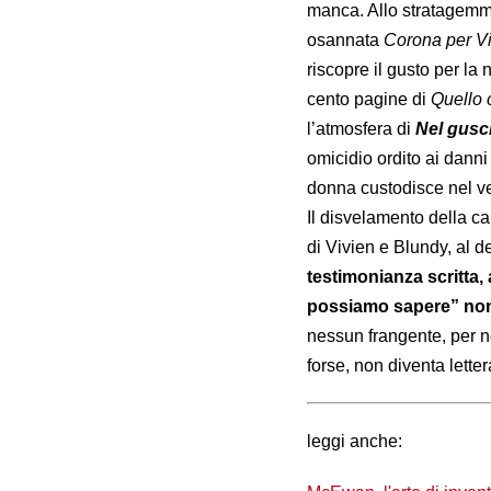
manca. Allo stratagem
osannata
Corona per V
riscopre il gusto per la
cento pagine di
Quello 
l’atmosfera di
Nel gusc
omicidio ordito ai danni
donna custodisce nel v
Il disvelamento della c
di Vivien e Blundy, al d
testimonianza scritta, 
possiamo sapere” non
nessun frangente, per n
forse, non diventa letter
leggi anche: