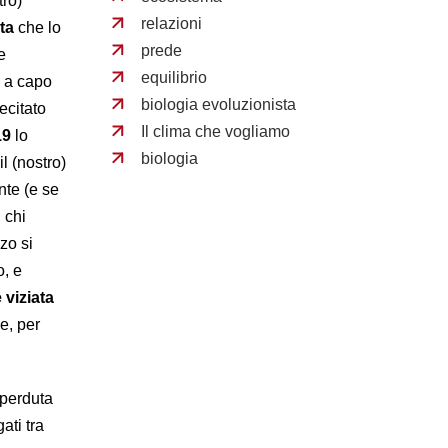
tro)
relazioni
ta
che lo
prede
e
equilibrio
e a capo
biologia evoluzionista
ecitato
Il clima che vogliamo
19
lo
biologia
il (nostro)
nte (e se
 chi
zo si
o, e
 viziata
e, per
 perduta
ati tra