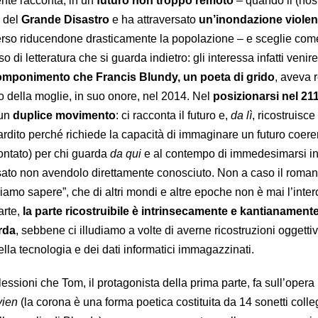
nte racconta, in un
futuro non troppo remoto
– quando il (nos
i del
Grande Disastro
e ha attraversato
un’inondazione violen
so riducendone drasticamente la popolazione – e sceglie com
 di letteratura che si guarda indietro: gli interessa infatti venir
mponimento che Francis Blundy, un poeta di grido
, aveva r
 della moglie, in suo onore, nel 2014. Nel
posizionarsi nel 21
 un
duplice movimento
: ci racconta il futuro e,
da lì
, ricostruisce 
dito perché richiede la capacità di immaginare un futuro coere
ontato) per chi guarda
da qui
e al contempo di immedesimarsi in
ssato non avendolo direttamente conosciuto. Non a caso il roman
siamo sapere”, che di altri mondi e altre epoche non è mai l’inter
arte,
la parte ricostruibile è intrinsecamente e kantianamente
rda
, sebbene ci illudiamo a volte di averne ricostruzioni oggettiv
ella tecnologia e dei dati informatici immagazzinati.
flessioni che Tom, il protagonista della prima parte, fa sull’opera
vien
(la corona è una forma poetica costituita da 14 sonetti colleg