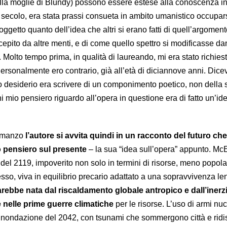
ella moglie di Blundy) possono essere estese alla conoscenza i
n secolo, era stata prassi consueta in ambito umanistico occupar
oggetto quanto dell’idea che altri si erano fatti di quell’argoment
cepito da altre menti, e di come quello spettro si modificasse d
. Molto tempo prima, in qualità di laureando, mi era stato richiest
ersonalmente ero contrario, già all’età di diciannove anni. Dice
mio desiderio era scrivere di un componimento poetico, non della
 mio pensiero riguardo all’opera in questione era di fatto un’id
romanzo
l’autore si avvita quindi in un racconto del futuro che 
o pensiero sul presente
– la sua “idea sull’opera” appunto. M
el 2119, impoverito non solo in termini di risorse, meno popola
sso, viva in equilibrio precario adattato a una sopravvivenza le
arebbe nata dal riscaldamento globale antropico e dall’inerz
re nelle prime guerre climatiche
per le risorse. L’uso di armi nuc
’Inondazione del 2042, con tsunami che sommergono città e rid