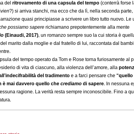
ma del
ritrovamento di una capsula del tempo
(conterrà forse l
ivien
?) si arriva stanchi, ma ecco che da lì, nella seconda part
 narrazione quasi principiasse a scrivere un libro tutto nuovo. Le 
che possiamo sapere
richiamano prepotentemente alla mente
io
(Einaudi, 2017)
, un romanzo sempre suo la cui storia è quell
 del marito dalla moglie e dal fratello di lui, raccontata dal bamb
entre.
apsula del tempo operato da Tom e Rose torna furiosamente al 
esiderio di vita di ciascuno, alla violenza dell’amore, alla
potenz
all’indecifrabilità del tradimento
e a farci pensare che
“quello
 è mai davvero quello che
crediamo
di sapere
. In nessuna e
essuna ragione. La verità resta sempre inconoscibile. Fino a q
atura.