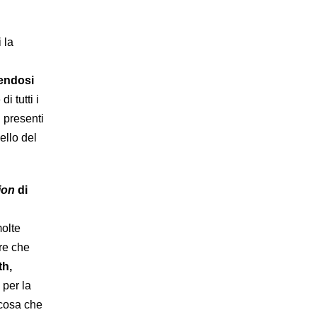
 la
endosi
i tutti i
i presenti
ello del
ion
di
molte
tre che
th,
per la
lcosa che