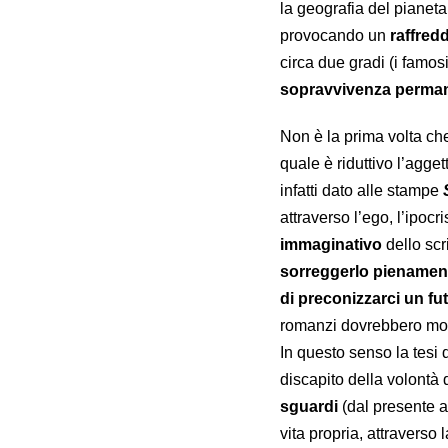
la geografia del pianet
provocando un
raffre
circa due gradi (i famos
sopravvivenza perma
Non è la prima volta ch
quale è riduttivo l’agge
infatti dato alle stampe
attraverso l’ego, l’ipoc
immaginativo
dello scr
sorreggerlo pienamen
di preconizzarci un fu
romanzi dovrebbero mos
In questo senso la tesi 
discapito della volontà 
sguardi
(dal presente a
vita propria, attraverso 