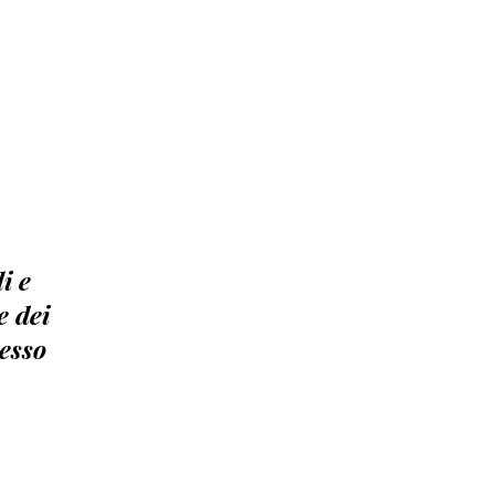
i e
e dei
tesso