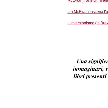
McEwan, l'arte di invent
Ian McEwan inscena l'
L'Inversionismo (la Bre
Una significa
immaginari, ri
libri presenti