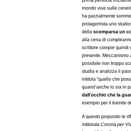
prima persona inizialme
mondo vive sulle cener
ha parzialmente sommer
protagonista uno studioso
della
scomparsa un co
alla cena di compleanno
scrittore compie quindi
presente. Meccanismo ar
possibile non troppo sc
studia e analizza il pa
intitola “quello che pos
quand’anche lo sia in p
dall’occhio che la gua
esempio per il tramite d
A questo proposito le ri
intitolata
Corona per Vi