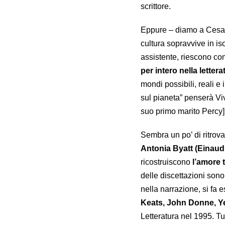
scrittore.
Eppure – diamo a Cesare
cultura sopravvive in is
assistente, riescono com
per intero nella letter
mondi possibili, reali e 
sul pianeta” penserà Viv
suo primo marito Percy]
Sembra un po’ di ritrov
Antonia Byatt (Einaudi
ricostruiscono
l’amore t
delle discettazioni sono
nella narrazione, si fa e
Keats, John Donne, Y
Letteratura nel 1995. Tu