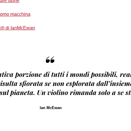
are storie
uomo macchina
xit) di IanMcEwan
“
tiva porzione di tutti i mondi possibili, real
sulta sfiorata se non esplorata dall’insiem
 sul pianeta. Un violino rimanda solo a se s
Ian McEwan