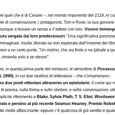
 quel che è di Cesare –, nel mondo impoverito del 2119, in cui
ole di conservazione, i protagonisti, Tom e Rose, la sua giovane
unque a trovare un senso e il lettore con loro.
Vivono immerg
atura vergata dai loro predecessori
. “Una significativa porzione d
immaginari, risulta sfiorata se non esplorata dall’insieme dei libr
ien a un certo punto. “Un violino, che sia finito o no [allude a qu
, rimanda solo a se stesso”.
are, in questa prima parte del romanzo, le atmosfere di
Possess
, 1990)
, in cui due studiosi di letteratura – che s’innamorano–
ra due poeti vittoriani attraverso un epistolario
: lì come qui 
 di poesia, sulla forma e sullo
streben
, e nelle conversazioni, ol
splicito riferimento a
Blake, Sylvia Plath, T. S. Eliot, Wordswor
eats e persino al più recente Seamus Heaney
,
Premio Nobel
tto molto affascinante: eppure c’è qualcosa di già sentito e qua