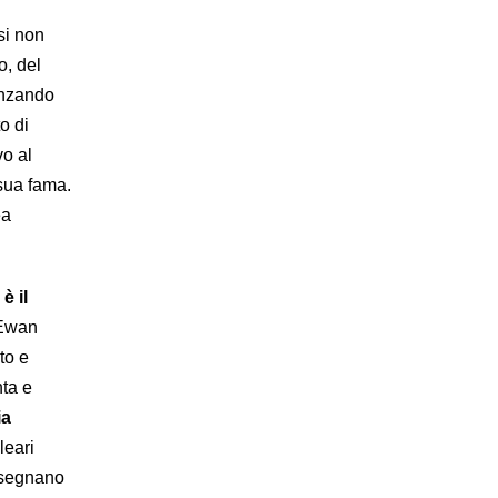
n
si non
o, del
anzando
o di
vo al
 sua fama.
ea
è il
cEwan
to e
nta e
ia
leari
isegnano