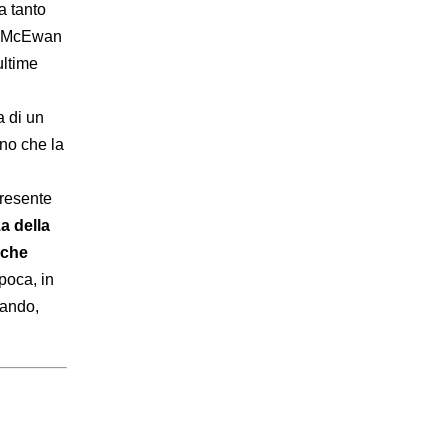
a tanto
e, McEwan
ultime
a di un
ino che la
presente
a della
 che
poca, in
uando,