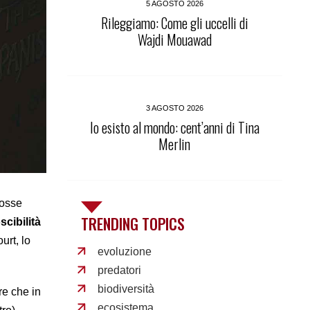
5 AGOSTO 2026
Rileggiamo: Come gli uccelli di
Wajdi Mouawad
3 AGOSTO 2026
Io esisto al mondo: cent’anni di Tina
Merlin
fosse
TRENDING TOPICS
scibilità
urt, lo
evoluzione
predatori
biodiversità
re che in
ecosistema