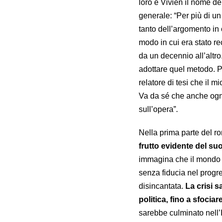
loro e Vivien il nome d
generale: “Per più di u
tanto dell’argomento in 
modo in cui era stato re
da un decennio all’altro
adottare quel metodo. P
relatore di tesi che il 
Va da sé che anche ogni
sull’opera”.
Nella prima parte del 
frutto evidente del su
immagina che il mondo d
senza fiducia nel progre
disincantata.
La crisi s
politica, fino a sfocia
sarebbe culminato nell