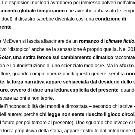
a. Le esplosioni nucleari avrebbero poi immesso polveri nell’atm
ddamento globale temporaneo
che avrebbe abbassato le tempe
i due!): il disastro sarebbe diventato così una
condizione di
nente
.
e McEwan si lascia affascinare da un
romanzo di
climate ficti
ttivo “distopico” anche se la sensazione è proprio quella. Nel 2
Solar
, una satira feroce sul cambiamento climatico
raccontat
risia e l’autodistruzione di uno scienziato mediocre. Ma lo
sforzo
ittore, quando compie operazioni di questo genere, sembra
non
te
:
la forza narrativa appare schiacciata dal desiderio dello s
turo
,
ovvero di dare una lettura esplicita del presente
, quand
trare azioni e non teorie.
dell’inconoscibilità dei mondi è dimostrata – secondo chi scrive 
dell’autore: perché
chi legge non sente riuscito il gioco circol
l futuro per poi tornare al presente). Uno sguardo che invece di 
la forza propulsiva della storia, appare costruito dall’intenzione d