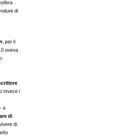
osfera
rature di
on
, per il
010 aveva
o
crittore
o invece i
– a
are di
vivere di
ello