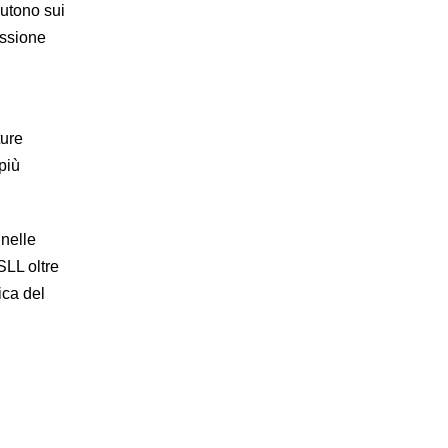
cutono sui
ussione
ture
più
 nelle
ISLL oltre
ica del