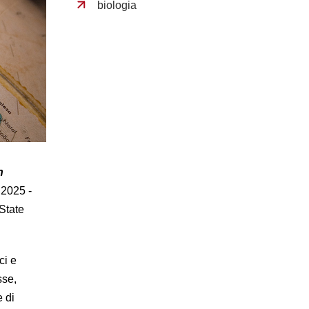
biologia
n
 2025 -
 State
ci e
sse,
 di