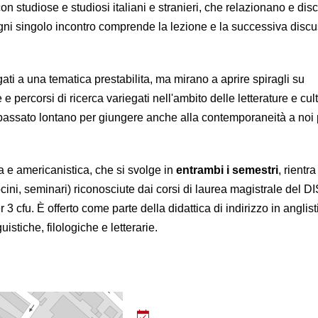
con studiose e studiosi italiani e stranieri, che relazionano e dis
 Ogni singolo incontro comprende la lezione e la successiva disc
gati a una tematica prestabilita, ma mirano a aprire spiragli su
e percorsi di ricerca variegati nell'ambito delle letterature e cul
 passato lontano per giungere anche alla contemporaneità a noi 
ca e americanistica, che si svolge in
entrambi i semestri
, rientra
tirocini, seminari) riconosciute dai corsi di laurea magistrale del D
er 3 cfu. È offerto come parte della didattica di indirizzo in anglist
uistiche, filologiche e letterarie.