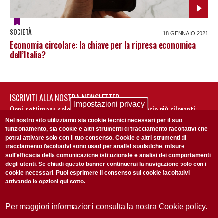
SOCIETÀ
18 GENNAIO 2021
Economia circolare: la chiave per la ripresa economica
dell’Italia?
ISCRIVITI ALLA NOSTRA NEWSLETTER
Impostazioni privacy
Ogni settimana selezioniamo per te nostre storie più rilevanti:
non perderti gli aggiornamenti della nostra newsletter
Nel nostro sito utilizziamo sia cookie tecnici necessari per il suo
funzionamento, sia cookie e altri strumenti di tracciamento facoltativi che
potrai attivare solo con il tuo consenso. Cookie e altri strumenti di
tracciamento facoltativi sono usati per analisi statistiche, misure
sull'efficacia della comunicazione istituzionale e analisi dei comportamenti
degli utenti. Se chiudi questo banner continuerai la navigazione solo con i
cookie necessari. Puoi esprimere il consenso sui cookie facoltativi
attivando le opzioni qui sotto.
Privacy Policy
Accetto la
ISCRIVITI
Per maggiori informazioni consulta la nostra Cookie policy.