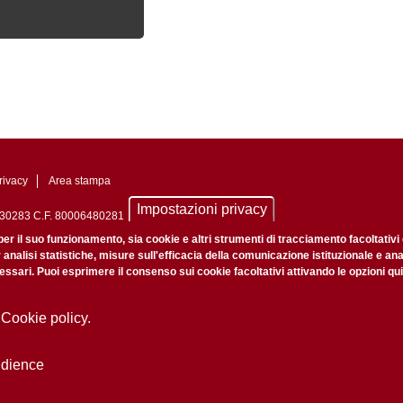
rivacy
Area stampa
Impostazioni privacy
0742430283 C.F. 80006480281
nale di Padova n. 2097/2012 del 18 giugno 2012
per il suo funzionamento, sia cookie e altri strumenti di tracciamento facoltativi
r analisi statistiche, misure sull'efficacia della comunicazione istituzionale e an
ssari. Puoi esprimere il consenso sui cookie facoltativi attivando le opzioni qui
 Cookie policy.
udience