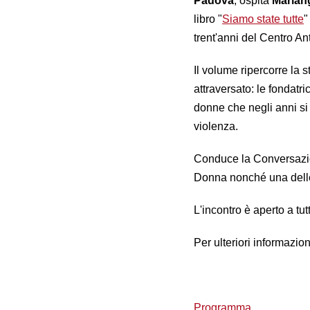
Padova
, ospita
Marian
libro "
Siamo state tutte
"
trent'anni del Centro A
Il volume ripercorre la 
attraversato: le fondatr
donne che negli anni si
violenza.
Conduce la Conversaz
Donna nonché una delle 
L'incontro è aperto a tu
Per ulteriori informazion
Programma