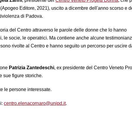
gela Zanni
, presidente del
Centro Veneto Progetti Donna
, che p
 (Apogeo Editore, 2021), uscito a dicembre dell'anno scorso e d
ntiviolenza di Padova.
storia del Centro attraverso le parole delle donne che lo hanno
ici, le socie, le operatrici. Ma contiene anche alcune testimonianz
 sono rivolte al Centro e hanno seguito un percorso per uscire d
ione
Patrizia Zantedeschi
, ex presidente del Centro Veneto Pro
sue figure storiche.
tte le persone interessate.
i:
centro.elenacornaro@unipd.it
.