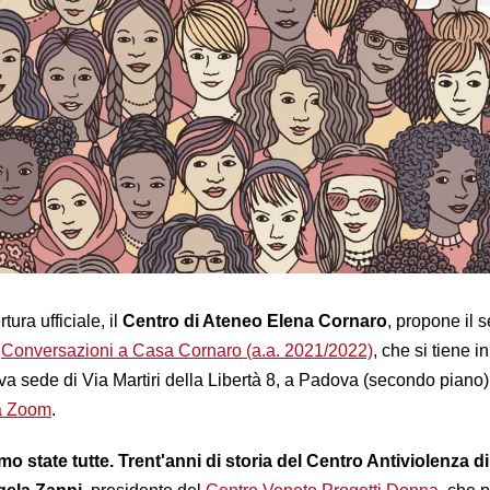
tura ufficiale, il
Centro di Ateneo Elena Cornaro
, propone il 
o
Conversazioni a Casa Cornaro (a.a. 2021/2022)
, che si tiene in
a sede di Via Martiri della Libertà 8, a Padova (secondo piano)
ma Zoom
.
mo state tutte. Trent'anni di storia del Centro Antiviolenza di