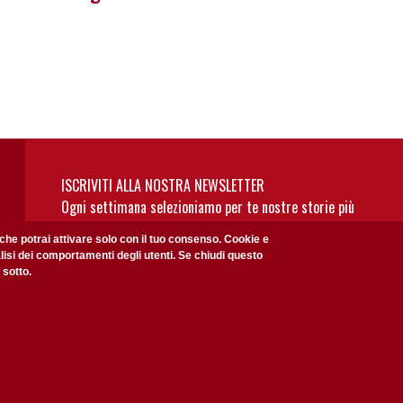
ISCRIVITI ALLA NOSTRA NEWSLETTER
Ogni settimana selezioniamo per te nostre storie più
rilevanti: non perderti gli aggiornamenti della nostra
 che potrai attivare solo con il tuo consenso. Cookie e
newsletter
alisi dei comportamenti degli utenti. Se chiudi questo
 sotto.
Privacy Policy
Accetto la
ISCRIVITI