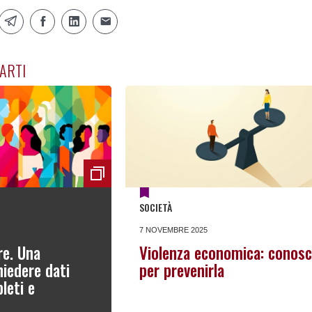
ARTI
SOCIETÀ
7 NOVEMBRE 2025
re. Una
Violenza economica: conosc
iedere dati
per prevenirla
leti e