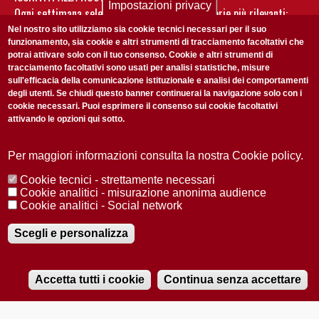
Impostazioni privacy
Ogni settimana selezioniamo per te nostre storie più rilevanti:
non perderti gli aggiornamenti della nostra newsletter
Nel nostro sito utilizziamo sia cookie tecnici necessari per il suo
funzionamento, sia cookie e altri strumenti di tracciamento facoltativi che
potrai attivare solo con il tuo consenso. Cookie e altri strumenti di
tracciamento facoltativi sono usati per analisi statistiche, misure
sull'efficacia della comunicazione istituzionale e analisi dei comportamenti
degli utenti. Se chiudi questo banner continuerai la navigazione solo con i
cookie necessari. Puoi esprimere il consenso sui cookie facoltativi
attivando le opzioni qui sotto.
Privacy Policy
Accetto la
ISCRIVITI
Per maggiori informazioni consulta la nostra Cookie policy.
Cookie tecnici - strettamente necessari
Redazione
Copyright
Privacy
Area stampa
Cookie analitici - misurazione anonima audience
Cookie analitici - Social network
© 2025 Università di Padova
Tutti i diritti riservati P.I. 00742430283 C.F. 80006480281
Registrazione presso il Tribunale di Padova n. 2097/2012 del 18 giugno
Scegli e personalizza
2012
Accetta tutti i cookie
Continua senza accettare
RADIOBUE.IT
Audio