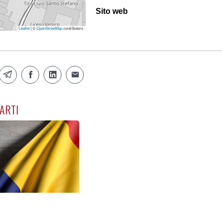
Sito web
Leaflet
| ©
OpenStreetMap
contributors
ARTI