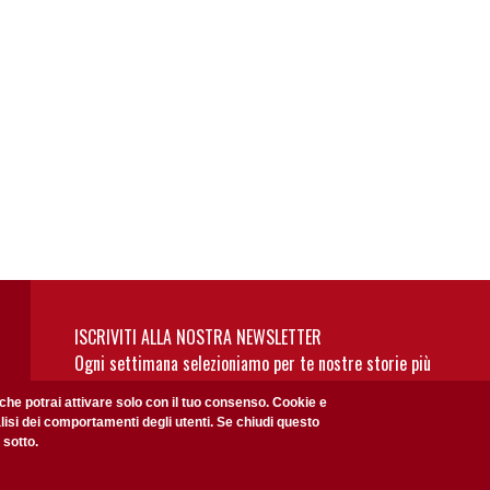
ISCRIVITI ALLA NOSTRA NEWSLETTER
Ogni settimana selezioniamo per te nostre storie più
rilevanti: non perderti gli aggiornamenti della nostra
 che potrai attivare solo con il tuo consenso. Cookie e
newsletter
alisi dei comportamenti degli utenti. Se chiudi questo
 sotto.