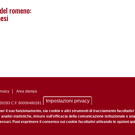
del romeno:
esi
rivacy
Area stampa
Impostazioni privacy
0742430283 C.F. 80006480281
nale di Padova n. 2097/2012 del 18 giugno 2012
per il suo funzionamento, sia cookie e altri strumenti di tracciamento facoltativi
r analisi statistiche, misure sull'efficacia della comunicazione istituzionale e an
ssari. Puoi esprimere il consenso sui cookie facoltativi attivando le opzioni qui