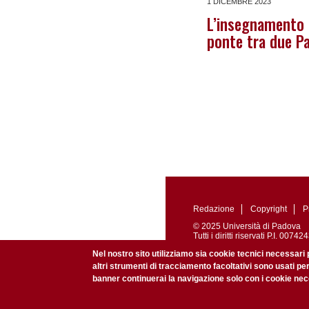
1 DICEMBRE 2023
L’insegnamento 
ponte tra due Pa
Redazione
Copyright
P
© 2025 Università di Padova
Tutti i diritti riservati P.I. 0
Registrazione presso il Tribu
Nel nostro sito utilizziamo sia cookie tecnici necessari 
altri strumenti di tracciamento facoltativi sono usati pe
banner continuerai la navigazione solo con i cookie nece