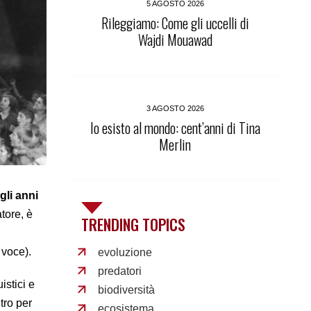
5 AGOSTO 2026
Rileggiamo: Come gli uccelli di
Wajdi Mouawad
3 AGOSTO 2026
Io esisto al mondo: cent’anni di Tina
Merlin
gli anni
atore, è
TRENDING TOPICS
 voce).
evoluzione
predatori
istici e
biodiversità
tro per
ecosistema