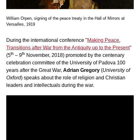
William Orpen, signing of the peace treaty in the Hall of Mirrors at
Versailles, 1919
During the international conference "
Making Peace.
Transitions after War from the Antiquity up to the Present
"
th
th
(5
– 9
November, 2018) promoted by the centenary
celebration committee of the University of Padova 100
years after the Great War,
Adrian Gregory
(
University of
Oxford
) speaks about the role of religion and Christian
leaders and intellectuals during the war.