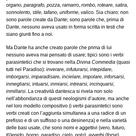
organo, paragrafo, pozza, ramarro, rombo, roteare, satira,
sonnolento, stile, tafano, uniforme, valico.
Sia chiaro: non
sono parole create da Dante; sono parole che, prima di
Dante, nessuno aveva usato in forma scritta in testi che
siano giunti fino a noi.
Ma Dante ha anche creato parole che prima di lui
nessuno aveva mai pensato di usare; tipici sono i verbi
parasintetici che si trovano nella
Divina Commedia
(quasi
tutti nel Paradiso): i
nverare, infuturarsi, intepidare,
imborgarsi, imparadisare, incielare, impolare, inforsarsi,
inmegliarsi, intuarsi, inmiarsi, intrearsi, incinquarsi,
inmillarsi.
La creatività dantesca si rivela non solo
nell’abbondanza di questi neologismi d’autore, ma anche
nel loro modello compositivo (i verbi parasintetici sono
verbi creati con l’aggiunta simultanea a una radice di un
prefisso e di un suffisso o una desinenza) e nella varietà
delle basi usate, che sono nomi e aggettivi (
vero, futuro,
t(i)epido, borgo, paradiso, cielo, polo
), avverbi (
forse
),