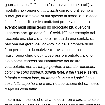
guarda e passa”, “fatti non foste a viver come bruti”), a
modelli che vengono attualizzati con referenti sempre
nuovi (per esempio ci si rifà spesso al modello “Galeotto
fu il …” per indicare le condizioni propiziatorie di un
evento: negli ultimi tempi ho incrociato più due volte
l’espressione “galeotto fu il Covid-19”, per esempio nel
racconto una storia d’amore iniziata da una cantata dal
balcone nei giorni del lockdown o nella cronaca di un
furto perpetrato da malviventi travisati con una
mascherina chirurgica), a espressioni entrate a pieno
titolo come espressioni idiomatiche nel nostro
vocabolario: n
on mi tange, perdere il ben de l'intelletto,
color che sono sospesi, dolenti note, il bel Paese, senza
infamia e senza lode, far tremar le vene e i polsi,
fino a
cosa fatta capo ha
che è una rielaborazione del dantesco
“capo ha cosa fatta”.
Insomma, il lessico che usiamo oggi non è costituito solo