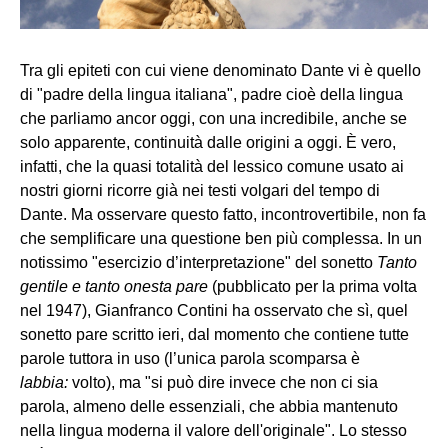
Tra gli epiteti con cui viene denominato Dante vi è quello
di "padre della lingua italiana", padre cioè della lingua
che parliamo ancor oggi, con una incredibile, anche se
solo apparente, continuità dalle origini a oggi. È vero,
infatti, che la quasi totalità del lessico comune usato ai
nostri giorni ricorre già nei testi volgari del tempo di
Dante. Ma osservare questo fatto, incontrovertibile, non fa
che semplificare una questione ben più complessa. In un
notissimo "esercizio d’interpretazione" del sonetto
Tanto
gentile e tanto onesta pare
(pubblicato per la prima volta
nel 1947), Gianfranco Contini ha osservato che sì, quel
sonetto pare scritto ieri, dal momento che contiene tutte
parole tuttora in uso (l’unica parola scomparsa è
labbia:
volto), ma "si può dire invece che non ci sia
parola, almeno delle essenziali, che abbia mantenuto
nella lingua moderna il valore dell'originale". Lo stesso