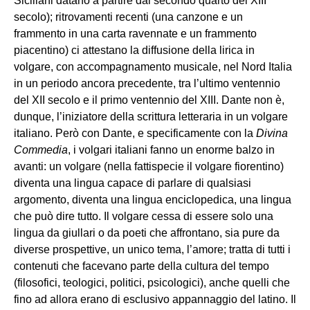
Siciliani datano a partire dal secondo quarto del XIII
secolo); ritrovamenti recenti (una canzone e un
frammento in una carta ravennate e un frammento
piacentino) ci attestano la diffusione della lirica in
volgare, con accompagnamento musicale, nel Nord Italia
in un periodo ancora precedente, tra l’ultimo ventennio
del XII secolo e il primo ventennio del XIII. Dante non è,
dunque, l’iniziatore della scrittura letteraria in un volgare
italiano. Però con Dante, e specificamente con la
Divina
Commedia
, i volgari italiani fanno un enorme balzo in
avanti: un volgare (nella fattispecie il volgare fiorentino)
diventa una lingua capace di parlare di qualsiasi
argomento, diventa una lingua enciclopedica, una lingua
che può dire tutto. Il volgare cessa di essere solo una
lingua da giullari o da poeti che affrontano, sia pure da
diverse prospettive, un unico tema, l’amore; tratta di tutti i
contenuti che facevano parte della cultura del tempo
(filosofici, teologici, politici, psicologici), anche quelli che
fino ad allora erano di esclusivo appannaggio del latino. Il