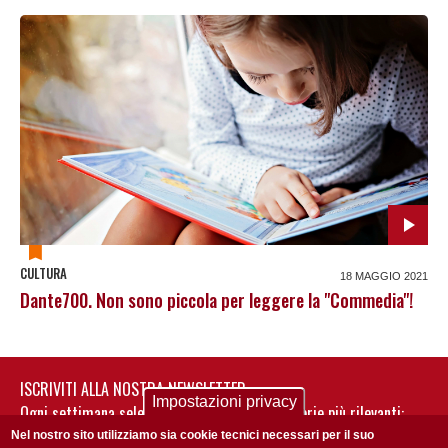
CULTURA
18 MAGGIO 2021
Dante700. Non sono piccola per leggere la "Commedia"!
ISCRIVITI ALLA NOSTRA NEWSLETTER
Impostazioni privacy
Ogni settimana selezioniamo per te nostre storie più rilevanti:
non perderti gli aggiornamenti della nostra newsletter
Nel nostro sito utilizziamo sia cookie tecnici necessari per il suo