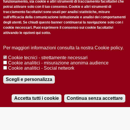
funzionamento, sia cookie e altri strumenti di tracciamento facoltativi che
potrai attivare solo con il tuo consenso. Cookie e altri strumenti di
tracciamento facoltativi sono usati per analisi statistiche, misure
sull'efficacia della comunicazione istituzionale e analisi dei comportamenti
degli utenti. Se chiudi questo banner continuerai la navigazione solo con i
cookie necessari. Puoi esprimere il consenso sui cookie facoltativi
attivando le opzioni qui sotto.
Privacy Policy
Accetto la
ISCRIVITI
Per maggiori informazioni consulta la nostra Cookie policy.
Cookie tecnici - strettamente necessari
Redazione
Copyright
Privacy
Area stampa
Cookie analitici - misurazione anonima audience
Cookie analitici - Social network
© 2025 Università di Padova
Tutti i diritti riservati P.I. 00742430283 C.F. 80006480281
Registrazione presso il Tribunale di Padova n. 2097/2012 del 18 giugno
Scegli e personalizza
2012
Accetta tutti i cookie
Continua senza accettare
RADIOBUE.IT
Audio
Player