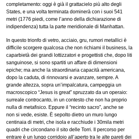
completamento: oggi è già il grattacielo più alto degli
States, e una volta terminata dominerà con i suoi 541
metri (1776 piedi, come l’anno della dichiarazione di
indipendenza) tutta la parte meridionale di Manhattan.
In questo trionfo di vetro, acciaio, gru, rumori metallici è
difficile scorgere qualcosa che non richiami il business, la
caparbietà dei grandi lottizzatori e progettisti che, dopo liti
sanguinose, si sono spartiti un affare di dimensioni
epiche; ma anche la straordinaria capacità americana,
dopo la caduta, di rinnovarsi e avanzare, sempre. A
grande altezza, sopra un’impalcatura, campeggia un
macroscopico “Jesus is great” spruzzato da un operaio:
surreale controcanto, in un contesto che non ha proprio
nulla di metafisico. Eppure il “recinto sacro”, anche se
non si vede, esiste. È sepolto dietro un muro lungo
centinaia di metri, che isola e racchiude i 30mila metri
quadri che circondano il sito delle Torri. Il percorso per
entrare è un lungo corridoio all’aperto tra le alte pareti dei