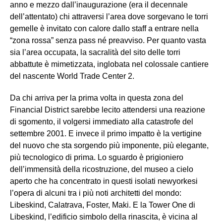
anno e mezzo dall’inaugurazione (era il decennale
dell’attentato) chi attraversi l’area dove sorgevano le torri
gemelle è invitato con calore dallo staff a entrare nella
“zona rossa” senza pass né preavviso. Per quanto vasta
sia l’area occupata, la sacralità del sito delle torri
abbattute è mimetizzata, inglobata nel colossale cantiere
del nascente World Trade Center 2.
Da chi arriva per la prima volta in questa zona del
Financial District sarebbe lecito attendersi una reazione
di sgomento, il volgersi immediato alla catastrofe del
settembre 2001. E invece il primo impatto è la vertigine
del nuovo che sta sorgendo più imponente, più elegante,
più tecnologico di prima. Lo sguardo è prigioniero
dell’immensità della ricostruzione, del museo a cielo
aperto che ha concentrato in questi isolati newyorkesi
l’opera di alcuni tra i più noti architetti del mondo:
Libeskind, Calatrava, Foster, Maki. E la Tower One di
Libeskind, l’edificio simbolo della rinascita, è vicina al