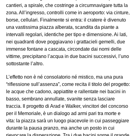
cantieri, a spirale, che costringe a circumnavigare tutta la
zona. All’ingresso, controlli come in aeroporto: via cinture,
borse, cellulari. Finalmente si entra: il cratere è divenuto
una vastissima piazza alberata, scandita da piante a
intervalli regolari, identiche per tipo e dimensione. Ai lati,
nei quadranti dove poggiavano i grattacieli gemelli, due
immense fontane a cascata, circondate dai nomi delle
vittime, precipitano l’acqua in due bacini successivi, l’uno
sottostante l’altro.
L’effetto non è né consolatorio né mistico, ma una pura
“riflessione sull’assenza”, come recita il titolo del progetto:
le acque che cadono, appiattite e rallentate nei bacini in
basso, sembrano annullate, svanite senza lasciare
traccia. Il progetto di Arad e Walker, vincitori del concorso
per il Memoriale, è un dialogo ad armi pari tra morte e
vita: la piazza sarà un luogo piacevole in cui passeggiare
durante la pausa pranzo, ma anche un posto in cui
rievocare la disperazione. Tra i due bacini sorge il grande