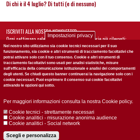
Di chi è il 4 luglio? Di tutti (e di nessuno)
ISCRIVITI ALLA NOSTRA NEWSLETTER
Impostazioni privacy
Ogni settimana selezioniamo per te nostre storie più rilevanti:
non perderti gli aggiornamenti della nostra newsletter
Nel nostro sito utilizziamo sia cookie tecnici necessari per il suo
funzionamento, sia cookie e altri strumenti di tracciamento facoltativi che
potrai attivare solo con il tuo consenso. Cookie e altri strumenti di
tracciamento facoltativi sono usati per analisi statistiche, misure
sull'efficacia della comunicazione istituzionale e analisi dei comportamenti
degli utenti. Se chiudi questo banner continuerai la navigazione solo con i
cookie necessari. Puoi esprimere il consenso sui cookie facoltativi
attivando le opzioni qui sotto.
Privacy Policy
Accetto la
ISCRIVITI
Per maggiori informazioni consulta la nostra Cookie policy.
Cookie tecnici - strettamente necessari
Redazione
Copyright
Privacy
Area stampa
Cookie analitici - misurazione anonima audience
Cookie analitici - Social network
© 2025 Università di Padova
Tutti i diritti riservati P.I. 00742430283 C.F. 80006480281
Registrazione presso il Tribunale di Padova n. 2097/2012 del 18 giugno
Scegli e personalizza
2012