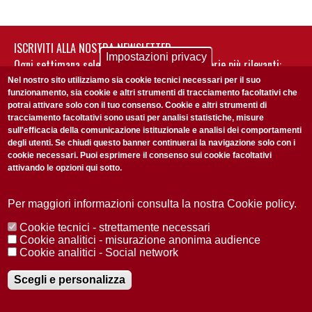
ISCRIVITI ALLA NOSTRA NEWSLETTER
Impostazioni privacy
Ogni settimana selezioniamo per te nostre storie più rilevanti:
non perderti gli aggiornamenti della nostra newsletter
Nel nostro sito utilizziamo sia cookie tecnici necessari per il suo
funzionamento, sia cookie e altri strumenti di tracciamento facoltativi che
potrai attivare solo con il tuo consenso. Cookie e altri strumenti di
tracciamento facoltativi sono usati per analisi statistiche, misure
sull'efficacia della comunicazione istituzionale e analisi dei comportamenti
degli utenti. Se chiudi questo banner continuerai la navigazione solo con i
cookie necessari. Puoi esprimere il consenso sui cookie facoltativi
attivando le opzioni qui sotto.
Privacy Policy
Accetto la
ISCRIVITI
Per maggiori informazioni consulta la nostra Cookie policy.
Cookie tecnici - strettamente necessari
Redazione
Copyright
Privacy
Area stampa
Cookie analitici - misurazione anonima audience
Cookie analitici - Social network
© 2025 Università di Padova
Tutti i diritti riservati P.I. 00742430283 C.F. 80006480281
Registrazione presso il Tribunale di Padova n. 2097/2012 del 18 giugno
Scegli e personalizza
2012