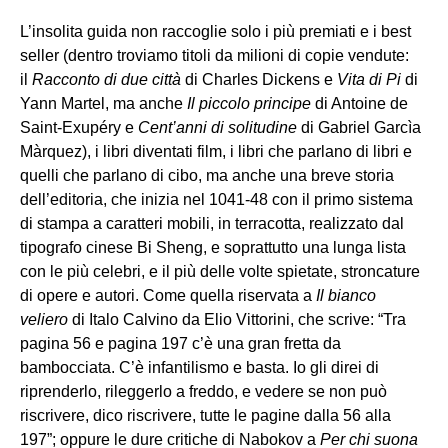
L’insolita guida non raccoglie solo i più premiati e i best
seller (dentro troviamo titoli da milioni di copie vendute:
il
Racconto di due città
di Charles Dickens e
Vita di Pi
di
Yann Martel, ma anche
Il piccolo principe
di Antoine de
Saint-Exupéry e
Cent’anni di solitudine
di Gabriel Garcìa
Màrquez), i libri diventati film, i libri che parlano di libri e
quelli che parlano di cibo, ma anche una breve storia
dell’editoria, che inizia nel 1041-48 con il primo sistema
di stampa a caratteri mobili, in terracotta, realizzato dal
tipografo cinese Bi Sheng, e soprattutto una lunga lista
con le più celebri, e il più delle volte spietate, stroncature
di opere e autori. Come quella riservata a
Il bianco
veliero
di Italo Calvino da Elio Vittorini, che scrive: “Tra
pagina 56 e pagina 197 c’è una gran fretta da
bambocciata. C’è infantilismo e basta. Io gli direi di
riprenderlo, rileggerlo a freddo, e vedere se non può
riscrivere, dico riscrivere, tutte le pagine dalla 56 alla
197”; oppure le dure critiche di Nabokov a
Per chi suona