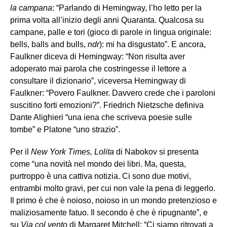
la campana
: “Parlando di Hemingway, l’ho letto per la
prima volta all’inizio degli anni Quaranta. Qualcosa su
campane, palle e tori (gioco di parole in lingua originale:
bells, balls and bulls,
ndr
): mi ha disgustato”. E ancora,
Faulkner diceva di Hemingway: “Non risulta aver
adoperato mai parola che costringesse il lettore a
consultare il dizionario”, viceversa Hemingway di
Faulkner: “Povero Faulkner. Davvero crede che i paroloni
suscitino forti emozioni?”. Friedrich Nietzsche definiva
Dante Alighieri “una iena che scriveva poesie sulle
tombe” e Platone “uno strazio”.
Per il
New York Times,
Lolita
di Nabokov si presenta
come “una novità nel mondo dei libri. Ma, questa,
purtroppo è una cattiva notizia. Ci sono due motivi,
entrambi molto gravi, per cui non vale la pena di leggerlo.
Il primo è che è noioso, noioso in un mondo pretenzioso e
maliziosamente fatuo. Il secondo è che è ripugnante”, e
su
Via col vento
di Margaret Mitchell: “Ci siamo ritrovati a