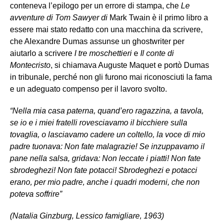
conteneva l’epilogo per un errore di stampa, che
Le
avventure di Tom Sawyer di
Mark Twain è il primo libro a
essere mai stato redatto con una macchina da scrivere,
che Alexandre Dumas assunse un ghostwriter per
aiutarlo a scrivere
I tre moschettieri
e
Il conte di
Montecristo
, si chiamava Auguste Maquet e portò Dumas
in tribunale, perché non gli furono mai riconosciuti la fama
e un adeguato compenso per il lavoro svolto.
“Nella mia casa paterna, quand’ero ragazzina, a tavola,
se io e i miei fratelli rovesciavamo il bicchiere sulla
tovaglia, o lasciavamo cadere un coltello, la voce di mio
padre tuonava: Non fate malagrazie! Se inzuppavamo il
pane nella salsa, gridava: Non leccate i piatti! Non fate
sbrodeghezi! Non fate potacci! Sbrodeghezi e potacci
erano, per mio padre, anche i quadri moderni, che non
poteva soffrire”
(Natalia Ginzburg, Lessico famigliare, 1963)