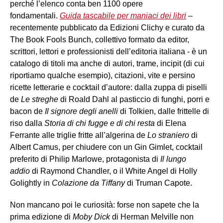
perché l’elenco conta ben 1100 opere
fondamentali.
Guida tascabile per maniaci dei libri
–
recentemente pubblicato da Edizioni Clichy e curato da
The Book Fools Bunch, collettivo formato da editor,
scrittori, lettori e professionisti dell’editoria italiana - è un
catalogo di titoli ma anche di autori, trame, incipit (di cui
riportiamo qualche esempio), citazioni, vite e persino
ricette letterarie e cocktail d’autore: dalla zuppa di piselli
de
Le streghe
di Roald Dahl al pasticcio di funghi, porri e
bacon de
Il signore degli anelli
di Tolkien, dalle frittelle di
riso dalla
Storia di chi fugge e di chi resta
di Elena
Ferrante alle triglie fritte all’algerina de
Lo straniero
di
Albert Camus, per chiudere con un Gin Gimlet, cocktail
preferito di Philip Marlowe, protagonista di
Il lungo
addio
di Raymond Chandler, o il White Angel di Holly
Golightly in
Colazione da Tiffany
di Truman Capote.
Non mancano poi le curiosità: forse non sapete che la
prima edizione di
Moby Dick
di Herman Melville non