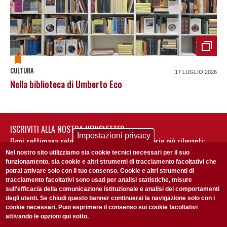
CULTURA
17 LUGLIO 2026
Nella biblioteca di Umberto Eco
ISCRIVITI ALLA NOSTRA NEWSLETTER
Impostazioni privacy
Ogni settimana selezioniamo per te nostre storie più rilevanti:
non perderti gli aggiornamenti della nostra newsletter
Nel nostro sito utilizziamo sia cookie tecnici necessari per il suo
funzionamento, sia cookie e altri strumenti di tracciamento facoltativi che
potrai attivare solo con il tuo consenso. Cookie e altri strumenti di
tracciamento facoltativi sono usati per analisi statistiche, misure
sull'efficacia della comunicazione istituzionale e analisi dei comportamenti
degli utenti. Se chiudi questo banner continuerai la navigazione solo con i
cookie necessari. Puoi esprimere il consenso sui cookie facoltativi
attivando le opzioni qui sotto.
Privacy Policy
Accetto la