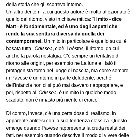
della storia che gli scorreva intorno.
Un altro dei temi a cui questo autore è molto affezionato è
quello del ritorno, visto in chiave mitica: "
Il mito - dice
Matt - è fondamentale, ed è uno degli aspetti che
rende la sua scrittura diversa da quella dei
contemporanei.
Un mito in particolare è quello su cui è
basata tutta l'
Odissea
, cioè il
nòstos
,
il ritorno, da cui
anche la parola nostalgia. C'è sempre un tentativo di
ritorno alle origini, per esempio ne La luna e i falò il
protagonista torna nel luogo di nascita, ma come sempre
in Pavese è un ritorno in parte deludente, perché
dell'infanzia non ci si può mai davvero riappropriare, e
poi, rispetto all'
Odissea,
è un mito in qualche modo
scaduto, non è rimasto più niente di eroico".
Di contro, invece, c'è una certa dose di realismo, in
apparente antitesi con la sua tendenza classica. Questo
emerge quando Pavese rappresenta la cruda realtà dei
fatti, per esempio quando descrive il modo di vivere delle