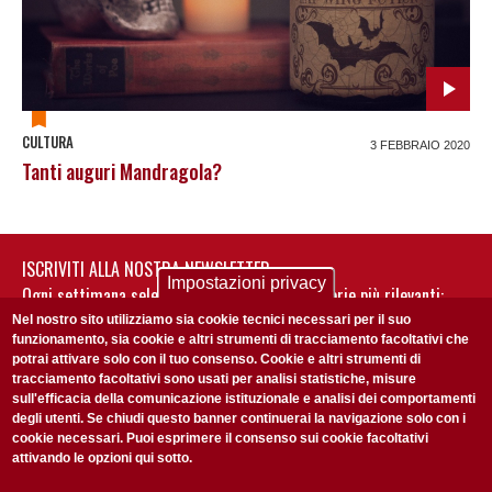
CULTURA
3 FEBBRAIO 2020
Tanti auguri Mandragola?
ISCRIVITI ALLA NOSTRA NEWSLETTER
Impostazioni privacy
Ogni settimana selezioniamo per te nostre storie più rilevanti:
non perderti gli aggiornamenti della nostra newsletter
Nel nostro sito utilizziamo sia cookie tecnici necessari per il suo
funzionamento, sia cookie e altri strumenti di tracciamento facoltativi che
potrai attivare solo con il tuo consenso. Cookie e altri strumenti di
tracciamento facoltativi sono usati per analisi statistiche, misure
sull'efficacia della comunicazione istituzionale e analisi dei comportamenti
degli utenti. Se chiudi questo banner continuerai la navigazione solo con i
cookie necessari. Puoi esprimere il consenso sui cookie facoltativi
attivando le opzioni qui sotto.
Privacy Policy
Accetto la