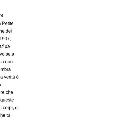
24
a Petite
ne dei
 1907,
ti da
volse a
 ma non
sembra
a verità è
o
ere che
a queste
i corpi, di
che tu