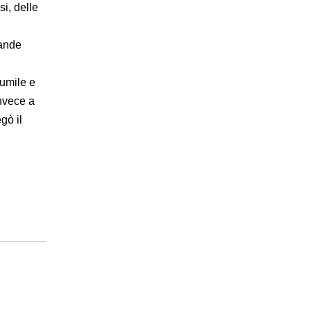
si, delle
rande
n
 umile e
invece a
gò il