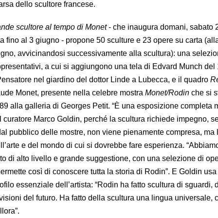
rsa dello scultore francese.
ande scultore al tempo di Monet
- che inaugura domani, sabato 
ta fino al 3 giugno - propone 50 sculture e 23 opere su carta (all
gno, avvicinandosi successivamente alla scultura): una selezio
appresentativi, a cui si aggiungono una tela di Edvard Munch del
 Pensatore nel giardino del dottor Linde a Lubecca, e il quadro
Re
ude Monet, presente nella celebre mostra
Monet/Rodin
che si s
1889 alla galleria di Georges Petit. “È una esposizione completa
il curatore Marco Goldin, perché la scultura richiede impegno, 
al pubblico delle mostre, non viene pienamente compresa, ma l
ell’arte e del mondo di cui si dovrebbe fare esperienza. “Abbiam
to di alto livello e grande suggestione, con una selezione di op
 permette così di conoscere tutta la storia di Rodin”. E Goldin us
ofilo essenziale dell’artista: “Rodin ha fatto scultura di sguardi, d
isioni del futuro. Ha fatto della scultura una lingua universale, 
lora”.