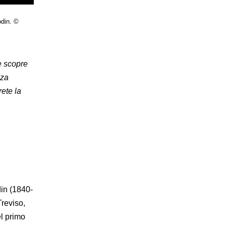
odin. ©
te scopre
zza
ete la
din (1840-
reviso,
el primo