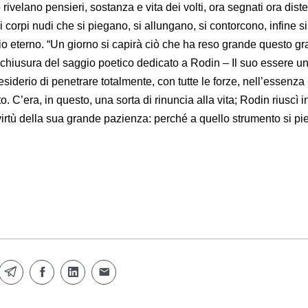
velano pensieri, sostanza e vita dei volti, ora segnati ora diste
i corpi nudi che si piegano, si allungano, si contorcono, infine si
io eterno. “Un giorno si capirà ciò che ha reso grande questo g
in chiusura del saggio poetico dedicato a Rodin – Il suo essere u
esiderio di penetrare totalmente, con tutte le forze, nell’essenza
. C’era, in questo, una sorta di rinuncia alla vita; Rodin riuscì 
virtù della sua grande pazienza: perché a quello strumento si pie