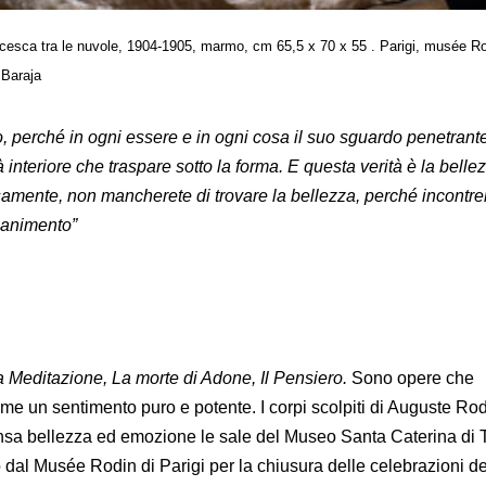
cesca tra le nuvole, 1904-1905, marmo, cm 65,5 x 70 x 55 . Parigi, musée R
 Baraja
ello, perché in ogni essere e in ogni cosa il suo sguardo penetran
ità interiore che traspare sotto la forma. E questa verità è la belle
osamente, non mancherete di trovare la bellezza, perché incontrer
canimento”
La Meditazione, La morte di Adone, Il Pensiero.
Sono opere che
me un sentimento puro e potente. I corpi scolpiti di Auguste Ro
nsa bellezza ed emozione le sale del Museo Santa Caterina di T
o dal Musée Rodin di Parigi per la chiusura delle celebrazioni d