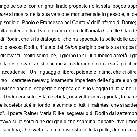
lungo tre sale, con un gran finale proposto nella sala ipogea ap
tore
si mostra nella sua versione monumentale in gesso e, al ce
episodio di Paolo e Francesca nel Canto V dell’Inferno di Dante
lla materia e ha il volto malinconico dell’amata Camille Claude
 di Rodin, che si fa dialogo e “che ha spaccato la pelle delle ac
o lo stesso Rodin, rifiutato dal
Salon
parigino per la sua troppa 
 diceva: “È molto semplice, il giorno in cui il pubblico amerà il g
ella dei giovani artisti che mi succederanno, non ci sarà più il 
accademie”. Un linguaggio libero, potente e intimo, che ci offre 
erso il carattere meravigliosamente imperfetto delle figure e un gu
 di Michelangelo, scoperto all’epoca del suo viaggio in Italia nel 
, Rodin era solo. E la celebrità, una volta sopraggiunta, lo ha r
 la celebrità è in fondo la summa di tutti i malintesi che si add
”. Il poeta Rainer Maria Rilke, segretario di Rodin dal settembr
ava sulla solitudine del genio che scardina, abbatte, rivoluzion
 scultura, che svela l’anima nascosta sotto la pelle, dentro la c