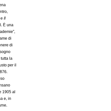
pena
ntro,
) e
Il
l. È una
cademie”,
fame di
enere di
bisogno
tutta la
sto per il
1876.
eso
ensano
e 1905 al
a e, in
arne.