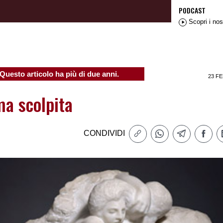
PODCAST
Scopri i nos
Questo articolo ha più di due anni.
23 FE
ma scolpita
CONDIVIDI