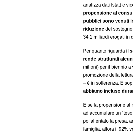
analizza dati Istat) e v
propensione al consum
pubblici sono venuti i
riduzione
del sostegno 
34,1 miliardi erogati in
Per quanto riguarda
il 
rende strutturali alcu
milioni) per il biennio a 
promozione della lettura
– è in sofferenza. E sop
abbiamo incluso durante
E se la propensione al r
ad accumulare un “tesor
po’ allentato la presa, 
famiglia, allora il 92% v