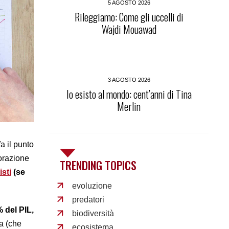
5 AGOSTO 2026
Rileggiamo: Come gli uccelli di
Wajdi Mouawad
3 AGOSTO 2026
Io esisto al mondo: cent’anni di Tina
Merlin
a il punto
borazione
TRENDING TOPICS
isti
(se
evoluzione
predatori
 del PIL,
biodiversità
a (che
ecosistema