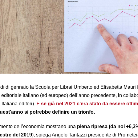
ì di gennaio la Scuola per Librai Umberto ed Elisabetta Mauri f
 editoriale italiano (ed europeo) dell’anno precedente, in colla
taliana editori).
E se già nel 2021 c’era stato da essere ottim
 quest’anno si potrebbe definire un trionfo.
ndamento dell’economia mostrano una
piena ripresa (da noi +6,3%
mestre del 2019
), spiega Angelo Tantazzi presidente di Prometei