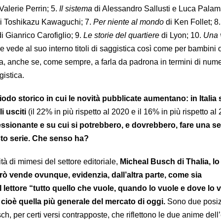
 Valerie Perrin; 5.
Il sistema
di Alessandro Sallusti e Luca Palama
i Toshikazu Kawaguchi; 7.
Per niente al mondo
di Ken Follet; 8
di Gianrico Carofiglio; 9.
Le storie del quartiere
di Lyon; 10.
Una 
e vede al suo interno titoli di saggistica così come per bambini o
iva, anche se, come sempre, a farla da padrona in termini di num
gistica.
odo storico in cui le novità pubblicate aumentano: in Italia 
li usciti
(il 22% in più rispetto al 2020 e il 16% in più rispetto al
sionante e su cui si potrebbero, e dovrebbero, fare una ser
sto serie. Che senso ha?
à di mimesi del settore editoriale,
Micheal Busch di Thalia, lo
ò vende ovunque, evidenzia, dall’altra parte, come sia
l lettore “tutto quello che vuole, quando lo vuole e dove lo 
 cioè quella più generale del mercato di oggi.
Sono due posiz
ch, per certi versi contrapposte, che riflettono le due anime dell’