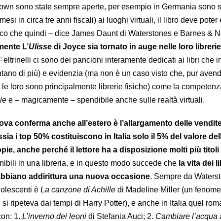
kdown sono state sempre aperte, per esempio in Germania sono s
mesi in circa tre anni fiscali) ai luoghi virtuali, il libro deve pote
co che quindi – dice James Daunt di Waterstones e Barnes & N
mente L’
Ulisse
di Joyce sia tornato in auge nelle loro librerie
eltrinelli ci sono dei pancioni interamente dedicati ai libri che i
ntano di più) e evidenzia (ma non è un caso visto che, pur aven
, le loro sono principalmente librerie fisiche) come la competenz
le
e – magicamente – spendibile anche sulle realtà virtuali.
rova conferma anche all’estero è l’allargamento delle vendit
ssia i top 50% costituiscono in Italia solo il 5% del valore del
opie, anche perché il lettore ha a disposizione molti più titoli
nibili in una libreria, e in questo modo succede che
la vita dei li
 abbiano addirittura una nuova occasione
. Sempre da Waters
adolescenti è
La canzone di Achille
di Madeline Miller (un fenom
i ripeteva dai tempi di Harry Potter), e anche in Italia quel ro
con: 1.
L’inverno dei leoni
di Stefania Auci; 2.
Cambiare l’acqua a