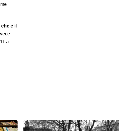
come
:
che è il
nvece
011 a