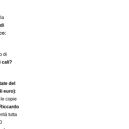
la
di
co:
o di
i cali?
tate del
di euro)
:
 le copie
 Riccardo
ità tutta
10