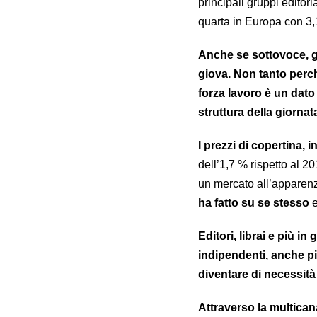
principali gruppi editori
quarta in Europa con 3,1
Anche se sottovoce, gli
giova.
Non tanto perché
forza lavoro è un dato
struttura della giorna
I prezzi di copertina, i
dell’1,7 % rispetto al 2
un mercato all’apparenza
ha fatto su se stesso
e
Editori, librai e più i
indipendenti, anche p
diventare di necessit
Attraverso la multican