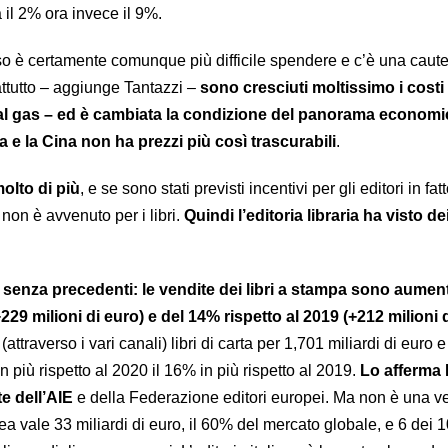
a il 2% ora invece il 9%.
 è certamente comunque più difficile spendere e c’è una caute
ttutto – aggiunge Tantazzi –
sono cresciuti moltissimo i costi 
al gas – ed è cambiata la condizione del panorama economi
 e la Cina non ha prezzi più così trascurabili
.
olto di più
, e se sono stati previsti incentivi per gli editori in fatt
ì non è avvenuto per i libri.
Quindi l’editoria libraria ha visto de
o senza precedenti: le vendite dei libri a stampa sono aumen
229 milioni di euro) e del 14% rispetto al 2019 (+212 milioni 
(attraverso i vari canali) libri di carta per 1,701 miliardi di euro e
n più rispetto al 2020 il 16% in più rispetto al 2019.
Lo afferma
te dell’AIE
e della Federazione editori europei. Ma non è una ver
pea vale 33 miliardi di euro, il 60% del mercato globale, e 6 dei 