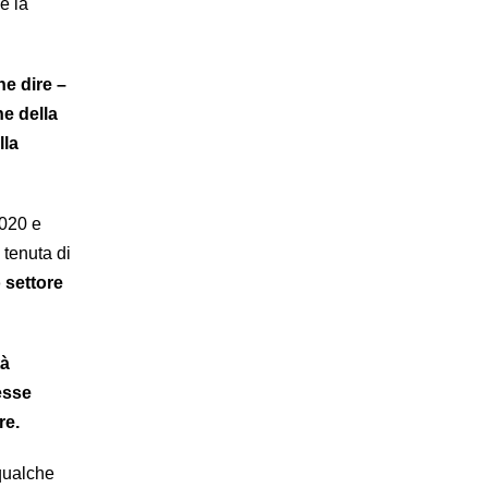
e la
he dire –
ne della
lla
2020 e
 tenuta di
 settore
tà
esse
re.
 qualche