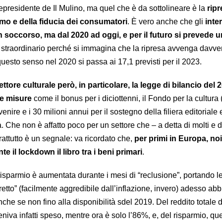
icepresidente de Il Mulino, ma quel che è da sottolineare è la
ripr
o e della fiducia dei consumatori
. È vero anche che gli
inte
n soccorso, ma dal 2020 ad oggi, e per il futuro si prevede 
straordinario perché si immagina che la ripresa avvenga davve
 questo senso nel 2020 si passa ai 17,1 previsti per il 2023.
settore culturale però, in particolare, la legge di bilancio del 
ne misure
come il bonus per i diciottenni, il Fondo per la cultura 
venire e i 30 milioni annui per il sostegno della filiera editoriale 
. Che non è affatto poco per un settore che – a detta di molti e
rattutto è un segnale: va ricordato che,
per primi in Europa, noi 
 il lockdown il libro tra i beni primari
.
isparmio è aumentata durante i mesi di “reclusione”, portando le
etto” (facilmente aggredibile dall’inflazione, invero) adesso ab
anche se non fino alla disponibilità sdel 2019. Del reddito totale 
eniva infatti speso, mentre ora è solo l’86%, e, del risparmio, que