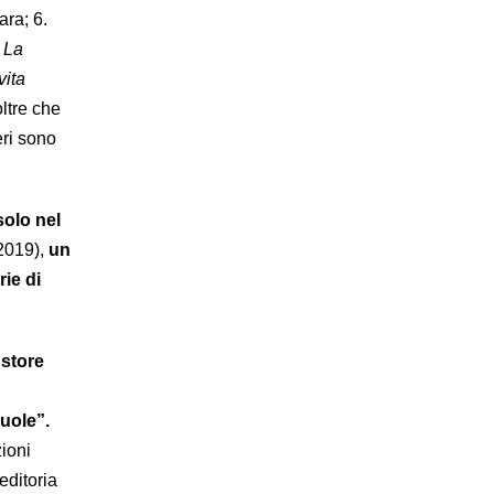
ra; 6.
.
La
vita
ltre che
eri sono
solo nel
 2019),
un
ie di
 store
vuole”.
ioni
editoria