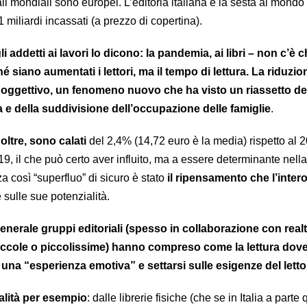
ali mondiali sono europei. L’editoria italiana è la sesta al mondo 
 miliardi incassati (a prezzo di copertina).
 addetti ai lavori lo dicono: la pandemia, ai libri – non c’è c
 siano aumentati i lettori, ma il tempo di lettura. La riduzio
 oggettivo, un fenomeno nuovo che ha visto un riassetto de
ta e della suddivisione dell’occupazione delle famiglie
.
noltre, sono calati
del 2,4% (14,72 euro è la media) rispetto al 
019, il che può certo aver influito, ma a essere determinante nella
 così “superfluo” di sicuro è stato
il ripensamento che l’intero
 sulle sue potenzialità.
n generale gruppi editoriali (spesso in collaborazione con real
iccole o piccolissime) hanno compreso come la lettura dov
à una
“esperienza emotiva” e settarsi sulle esigenze del letto
alità per esempio
: dalle librerie fisiche (che se in Italia a parte