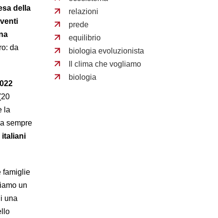
esa della
relazioni
rventi
prede
una
equilibrio
ro: da
biologia evoluzionista
Il clima che vogliamo
biologia
2022
(20
e la
 da sempre
italiani
 famiglie
biamo un
di una
llo