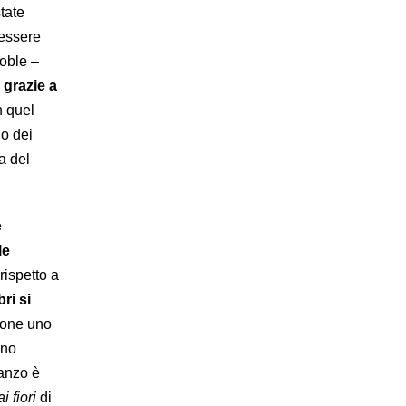
tate
r essere
oble –
 grazie a
n quel
do dei
a del
e
le
rispetto a
bri si
tone uno
eno
manzo è
i fiori
di