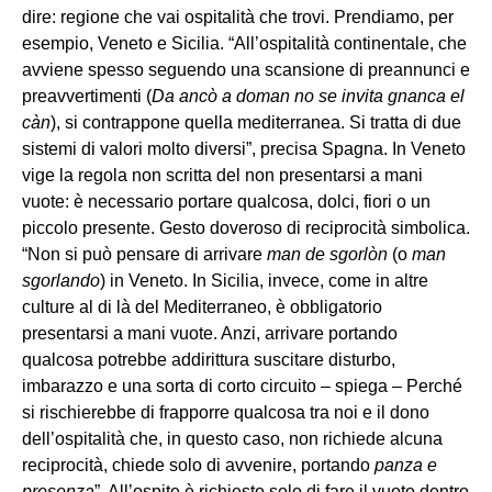
dire: regione che vai ospitalità che trovi. Prendiamo, per
esempio, Veneto e Sicilia. “All’ospitalità continentale, che
avviene spesso seguendo una scansione di preannunci e
preavvertimenti (
Da ancò a doman no se invita gnanca el
càn
), si contrappone quella mediterranea. Si tratta di due
sistemi di valori molto diversi”, precisa Spagna. In Veneto
vige la regola non scritta del non presentarsi a mani
vuote: è necessario portare qualcosa, dolci, fiori o un
piccolo presente. Gesto doveroso di reciprocità simbolica.
“Non si può pensare di arrivare
man de sgorlòn
(o
man
sgorlando
) in Veneto. In Sicilia, invece, come in altre
culture al di là del Mediterraneo, è obbligatorio
presentarsi a mani vuote. Anzi, arrivare portando
qualcosa potrebbe addirittura suscitare disturbo,
imbarazzo e una sorta di corto circuito – spiega – Perché
si rischierebbe di frapporre qualcosa tra noi e il dono
dell’ospitalità che, in questo caso, non richiede alcuna
reciprocità, chiede solo di avvenire, portando
panza e
presenza
”. All’ospite è richiesto solo di fare il vuoto dentro