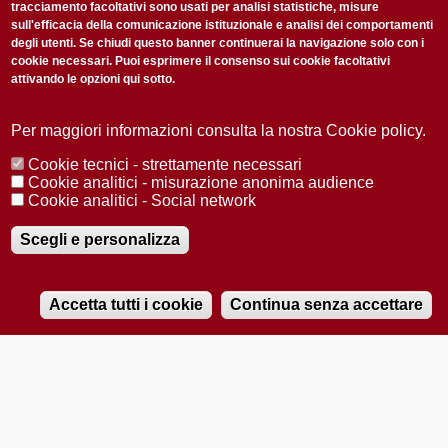
tracciamento facoltativi sono usati per analisi statistiche, misure
sull'efficacia della comunicazione istituzionale e analisi dei comportamenti
degli utenti. Se chiudi questo banner continuerai la navigazione solo con i
cookie necessari. Puoi esprimere il consenso sui cookie facoltativi
attivando le opzioni qui sotto.
Privacy Policy
Accetto la
ISCRIVITI
Per maggiori informazioni consulta la nostra Cookie policy.
Cookie tecnici - strettamente necessari
Redazione
Copyright
Privacy
Area stampa
Cookie analitici - misurazione anonima audience
Cookie analitici - Social network
© 2025 Università di Padova
Tutti i diritti riservati P.I. 00742430283 C.F. 80006480281
Registrazione presso il Tribunale di Padova n. 2097/2012 del 18 giugno
Scegli e personalizza
2012
Accetta tutti i cookie
Continua senza accettare
RADIOBUE.IT
Audio
Player