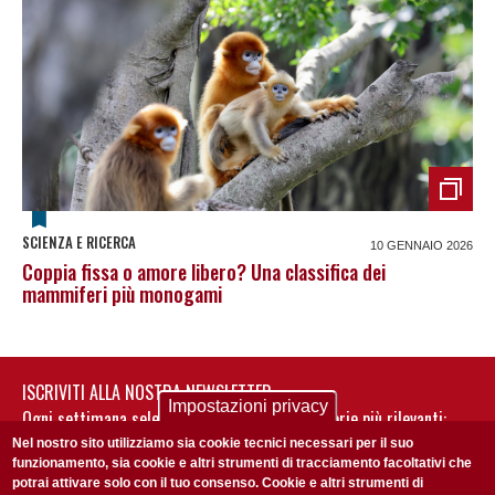
SCIENZA E RICERCA
10 GENNAIO 2026
Coppia fissa o amore libero? Una classifica dei
mammiferi più monogami
ISCRIVITI ALLA NOSTRA NEWSLETTER
Impostazioni privacy
Ogni settimana selezioniamo per te nostre storie più rilevanti:
non perderti gli aggiornamenti della nostra newsletter
Nel nostro sito utilizziamo sia cookie tecnici necessari per il suo
funzionamento, sia cookie e altri strumenti di tracciamento facoltativi che
potrai attivare solo con il tuo consenso. Cookie e altri strumenti di