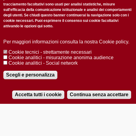
tracciamento facoltativi sono usati per analisi statistiche, misure
Ogni settimana selezioniamo per te nostre storie più rilevanti:
sull'efficacia della comunicazione istituzionale e analisi dei comportamenti
non perderti gli aggiornamenti della nostra newsletter
degli utenti. Se chiudi questo banner continuerai la navigazione solo con i
cookie necessari. Puoi esprimere il consenso sui cookie facoltativi
attivando le opzioni qui sotto.
Per maggiori informazioni consulta la nostra Cookie policy.
Cookie tecnici - strettamente necessari
Privacy Policy
Accetto la
Cookie analitici - misurazione anonima audience
ISCRIVITI
Cookie analitici - Social network
Scegli e personalizza
Redazione
Copyright
Privacy
Area stampa
© 2025 Università di Padova
Tutti i diritti riservati P.I. 00742430283 C.F. 80006480281
Accetta tutti i cookie
Continua senza accettare
Registrazione presso il Tribunale di Padova n. 2097/2012 del 18 giugno
RADIOBUE.IT
2012
Audio
Player