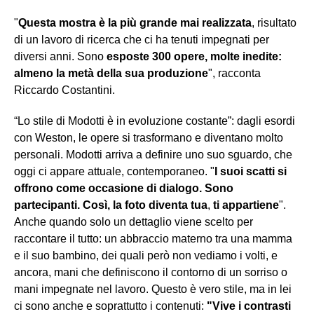
"
Questa mostra è la più grande mai realizzata
, risultato
di un lavoro di ricerca che ci ha tenuti impegnati per
diversi anni. Sono
esposte 300 opere, molte inedite:
almeno la metà della sua produzione
", racconta
Riccardo Costantini.
“Lo stile di Modotti è in evoluzione costante”: dagli esordi
con Weston, le opere si trasformano e diventano molto
personali. Modotti arriva a definire uno suo sguardo, che
oggi ci appare attuale, contemporaneo. "
I suoi scatti si
offrono come occasione di dialogo. Sono
partecipanti. Così, la foto diventa tua
,
ti appartiene
".
Anche quando solo un dettaglio viene scelto per
raccontare il tutto: un abbraccio materno tra una mamma
e il suo bambino, dei quali però non vediamo i volti, e
ancora, mani che definiscono il contorno di un sorriso o
mani impegnate nel lavoro. Questo è vero stile, ma in lei
ci sono anche e soprattutto i contenuti:
"Vive i contrasti