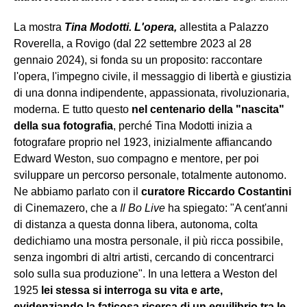
La mostra
Tina Modotti. L'opera,
allestita a Palazzo
Roverella, a Rovigo (dal 22 settembre 2023 al 28
gennaio 2024), si fonda su un proposito: raccontare
l'opera, l'impegno civile, il messaggio di libertà e giustizia
di una donna indipendente, appassionata, rivoluzionaria,
moderna. E tutto questo
nel centenario della "nascita"
della sua fotografia
, perché Tina Modotti inizia a
fotografare proprio nel 1923, inizialmente affiancando
Edward Weston, suo compagno e mentore, per poi
sviluppare un percorso personale, totalmente autonomo.
Ne abbiamo parlato con il
curatore Riccardo Costantini
di Cinemazero, che a
Il Bo Live
ha spiegato: "A cent'anni
di distanza a questa donna libera, autonoma, colta
dedichiamo una mostra personale, il più ricca possibile,
senza ingombri di altri artisti, cercando di concentrarci
solo sulla sua produzione". In una lettera a Weston del
1925
lei stessa si interroga su vita e arte,
evidenziando la faticosa ricerca di un equilibrio tra le