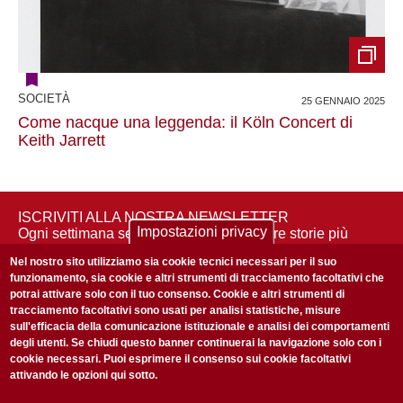
SOCIETÀ
25 GENNAIO 2025
Come nacque una leggenda: il Köln Concert di
Keith Jarrett
ISCRIVITI ALLA NOSTRA NEWSLETTER
Impostazioni privacy
Ogni settimana selezioniamo per te nostre storie più
rilevanti: non perderti gli aggiornamenti della nostra
Nel nostro sito utilizziamo sia cookie tecnici necessari per il suo
newsletter
funzionamento, sia cookie e altri strumenti di tracciamento facoltativi che
potrai attivare solo con il tuo consenso. Cookie e altri strumenti di
tracciamento facoltativi sono usati per analisi statistiche, misure
sull'efficacia della comunicazione istituzionale e analisi dei comportamenti
degli utenti. Se chiudi questo banner continuerai la navigazione solo con i
cookie necessari. Puoi esprimere il consenso sui cookie facoltativi
attivando le opzioni qui sotto.
Privacy Policy
Accetto la