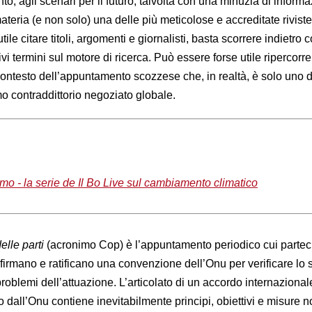
o, agli scenari per il futuro, talvolta con una minuzia di informa
ateria (e non solo) una delle più meticolose e accreditate riviste
ile citare titoli, argomenti e giornalisti, basta scorrere indietro c
tivi termini sul motore di ricerca. Può essere forse utile ripercorr
contesto dell’appuntamento scozzese che, in realtà, è solo uno de
o contraddittorio negoziato globale.
amo - la serie de Il Bo Live sul cambiamento climatico
lle parti
(acronimo Cop) è l’appuntamento periodico cui partec
e firmano e ratificano una convenzione dell’Onu per verificare lo s
oblemi dell’attuazione. L’articolato di un accordo internazional
 dall’Onu contiene inevitabilmente principi, obiettivi e misure n