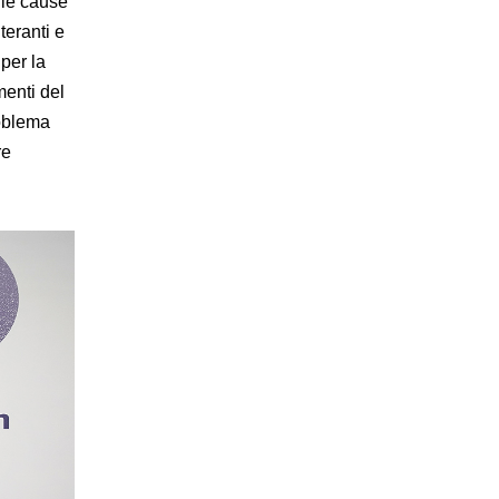
lle cause
teranti e
 per la
menti del
roblema
re