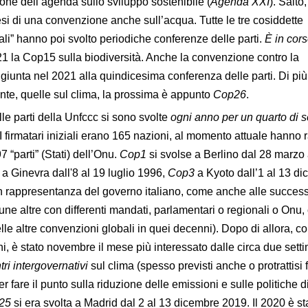
one dell’agenda sullo sviluppo sostenibile (
Agenda XXI
). Saltò
esi di una convenzione anche sull’acqua. Tutte le tre cosiddette
li” hanno poi svolto periodiche conferenze delle parti.
È in cors
21 la Cop15 sulla biodiversità. Anche la convenzione contro la
 giunta nel 2021 alla quindicesima conferenza delle parti. Di pi
ente, quelle sul clima, la prossima è appunto
Cop26
.
e parti della Unfccc si sono svolte
ogni anno
per un quarto di 
I firmatari iniziali erano 165 nazioni, al momento attuale hanno ra
 “parti” (Stati) dell’Onu.
Cop1
si svolse a Berlino dal 28 marzo 
a Ginevra dall'8 al 19 luglio 1996,
Cop3
a Kyoto dall’1 al 13 d
in rappresentanza del governo italiano, come anche alle succes
cune altre con differenti mandati, parlamentari o regionali o Onu
le altre convenzioni globali in quei decenni). Dopo di allora, c
i, è stato novembre il mese più interessato dalle circa due sett
tri intergovernativi
sul clima (spesso previsti anche o protrattisi 
r fare il punto sulla riduzione delle emissioni e sulle politiche d
25
si era svolta a Madrid dal 2 al 13 dicembre 2019. Il 2020 è sta