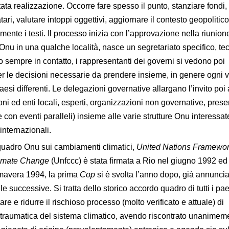
ta realizzazione. Occorre fare spesso il punto, stanziare fondi,
datari, valutare intoppi oggettivi, aggiornare il contesto geopolitico
mente i testi. Il processo inizia con l’approvazione nella riunion
nu in una qualche località, nasce un segretariato specifico, tec
o sempre in contatto, i rappresentanti dei governi si vedono poi
r le decisioni necessarie da prendere insieme, in genere ogni v
aesi differenti. Le delegazioni governative allargano l’invito poi
oni ed enti locali, esperti, organizzazioni non governative, presen
con eventi paralleli) insieme alle varie strutture Onu interessat
internazionali.
uadro Onu sui cambiamenti climatici,
United Nations Framewo
limate Change
(Unfccc) è stata firmata a Rio nel giugno 1992 ed
imavera 1994, la prima
Cop
si è svolta l’anno dopo, già annunci
lle successive. Si tratta dello storico accordo quadro di tutti i pae
are e ridurre il rischioso processo (molto verificato e attuale) di
 traumatica del sistema climatico, avendo riscontrato unanimem