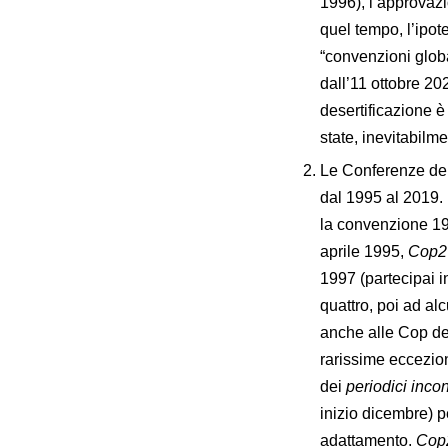
1996), l’approvazi
quel tempo, l’ipot
“convenzioni globa
dall’11 ottobre 20
desertificazione è
state, inevitabilm
Le Conferenze dell
dal 1995 al 2019. 
la convenzione 197
aprile 1995,
Cop2
1997 (partecipai 
quattro, poi ad al
anche alle Cop del
rarissime eccezion
dei
periodici incon
inizio dicembre) pe
adattamento.
Cop