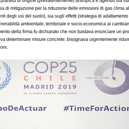
 pianeta di origine (prevalentemente) antropica e agendo sia su
gia di mitigazione per la riduzione delle emissioni di gas clima al
ti degli usi del suolo), sia sugli effetti (strategia di adattamento
lnerabilità ambientale, territoriale e socio-economica ai cambia
mento della firma fu dichiarato che non bastava enunciare un p
eva determinare misure concrete: bisognava urgentemente ridur
oni.