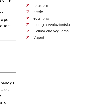
zioni e
relazioni
prede
on il
equilibrio
ere per
biologia evoluzionista
i tanti
Il clima che vogliamo
Vajont
ipano gli
tato di
e
on di