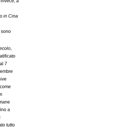
, invece, a
o in Cina
ù sono
secolo
,
tificato
al 7
icembre
sive
, come
on
imane
fino a
i
to tutto