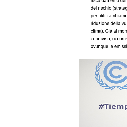
riscaldamento del
del rischio (strate
per utili cambiamen
riduzione della vu
clima). Già al mo
condiviso, occorr
ovunque le emissi