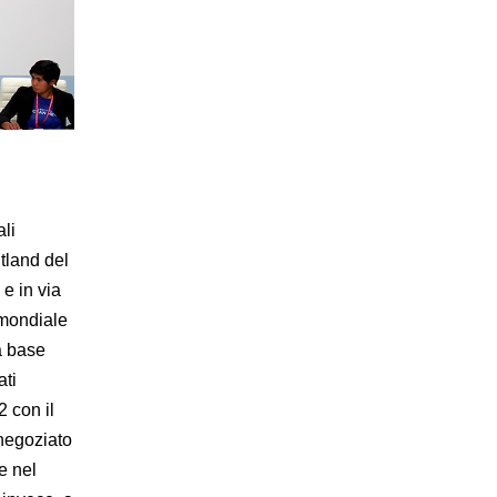
ali
tland del
 e in via
 mondiale
a base
ati
2 con il
 negoziato
e nel