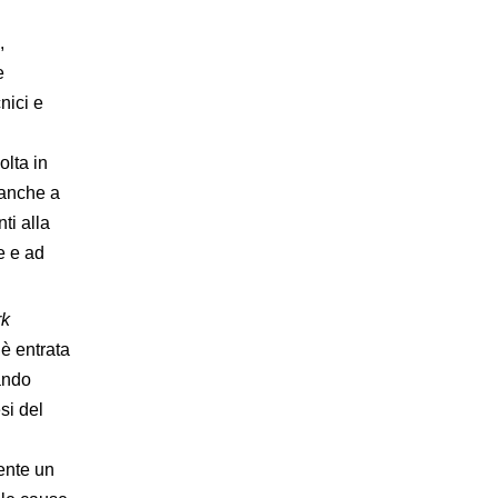
,
e
nici e
olta in
 anche a
ti alla
e e ad
rk
 è entrata
ando
si del
ente un