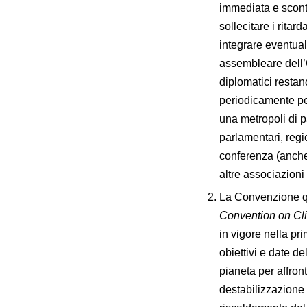
immediata e sconta
sollecitare i ritar
integrare eventual
assembleare dell’O
diplomatici restan
periodicamente pe
una metropoli di p
parlamentari, regi
conferenza (anche 
altre associazioni 
La Convenzione q
Convention on C
in vigore nella pr
obiettivi e date de
pianeta per affront
destabilizzazione