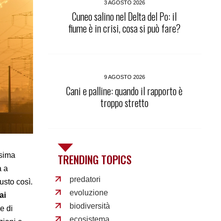
3 AGOSTO 2026
Cuneo salino nel Delta del Po: il
fiume è in crisi, cosa si può fare?
9 AGOSTO 2026
Cani e palline: quando il rapporto è
troppo stretto
esima
TRENDING TOPICS
à a
predatori
usto così.
evoluzione
ai
biodiversità
he di
ecosistema