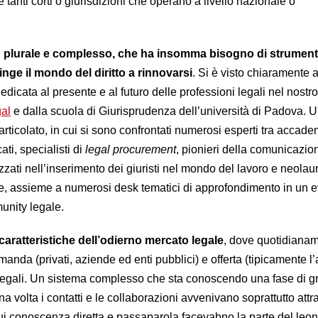
le tanti corti o giurisdizioni che operano a livello nazionale o
plurale e complesso, che ha insomma bisogno di strument
inge il mondo del diritto a rinnovarsi
. Si è visto chiaramente 
dedicata al presente e al futuro delle professioni legali nel nost
al
e dalla scuola di Giurisprudenza dell’università di Padova. 
ticolato, in cui si sono confrontati numerosi esperti tra accadem
ati, specialisti di
legal procurement
, pionieri della comunicazio
zzati nell’inserimento dei giuristi nel mondo del lavoro e neolaur
de, assieme a numerosi desk tematici di approfondimento in un 
unity legale.
 caratteristiche dell’odierno mercato legale
, dove quotidianam
manda (privati, aziende ed enti pubblici) e offerta (tipicamente l
 legali. Un sistema complesso che sta conoscendo una fase di 
volta i contatti e le collaborazioni avvenivano soprattutto attr
 cui conoscenza diretta e passaparola facevabno la parte del leon