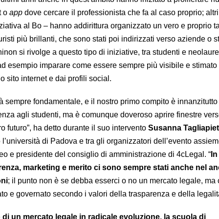
t o
app
dove cercare il professionista che fa al caso proprio; alt
iziativa al Bo – hanno addirittura organizzato un vero e proprio t
risti più brillanti, che sono stati poi indirizzati verso aziende o s
non si rivolge a questo tipo di iniziative, tra studenti e neolaure
ad esempio imparare come essere sempre più visibile e stimato 
 sito internet e dai profili social.
à sempre fondamentale, e il nostro primo compito è innanzitutto 
enza agli studenti, ma è comunque doveroso aprire finestre verso
ro futuro”, ha detto durante il suo intervento
Susanna Tagliapiet
o l’università di Padova e tra gli organizzatori dell’evento assie
eo e presidente del consiglio di amministrazione di 4cLegal. “
In
enza, marketing e merito ci sono sempre stati anche nel an
ni
; il punto non è se debba esserci o no un mercato legale, ma
o e governato secondo i valori della trasparenza e della legalit
 di un mercato legale in radicale evoluzione, la scuola di