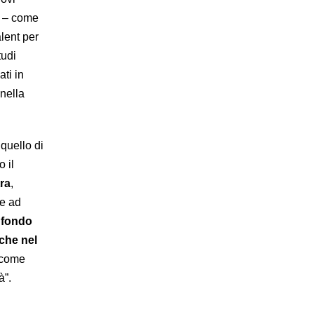
ri – come
alent per
tudi
ati in
nella
quello di
 il
ra
,
me ad
 fondo
che nel
 come
à”.