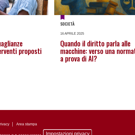
SOCIETÀ
16 APRILE 2025
uaglianze
Quando il diritto parla alle
terventi proposti
macchine: verso una norma
a prova di AI?
rivacy
Area stampa
Impostazioni privacy