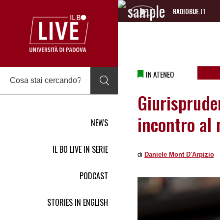
RADIOBUE.IT
Audio
Player
IN ATENEO
Giurispruden
incontro al 
NEWS
IL BO LIVE IN SERIE
di
Daniele Mont D'Arpizio
PODCAST
STORIES IN ENGLISH