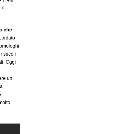
 di
lo che
icordato
i omologhi
r secoli
ali. Oggi
l
fare un
za
e
 molto