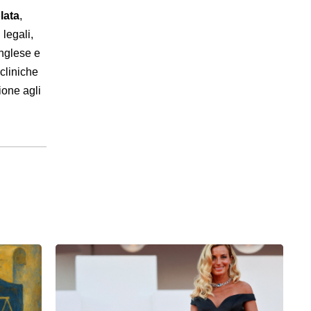
lata
,
 legali,
inglese e
“cliniche
ione agli