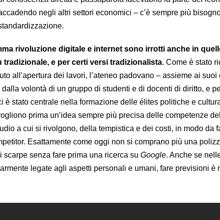
accadendo negli altri settori economici – c’è sempre più bisogno
 standardizzazione.
ma rivoluzione digitale e internet sono irrotti anche in quel
 tradizionale, e per certi versi tradizionalista
. Come è stato r
zuto all’apertura dei lavori, l’ateneo padovano – assieme ai suo
alla volontà di un gruppo di studenti e di docenti di diritto, e pe
ci è stato centrale nella formazione delle élites politiche e cultur
vogliono prima un’idea sempre più precisa delle competenze de
udio a cui si rivolgono, della tempistica e dei costi, in modo da 
ompetitor. Esattamente come oggi non si comprano più una poliz
di scarpe senza fare prima una ricerca su
Google
. Anche se nell
olarmente legate agli aspetti personali e umani, fare previsioni è