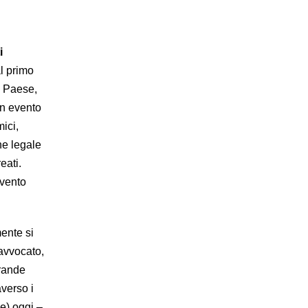
i
al primo
ro Paese,
Un evento
ici,
ne legale
eati.
evento
ente si
’avvocato,
grande
averso i
e) oggi –