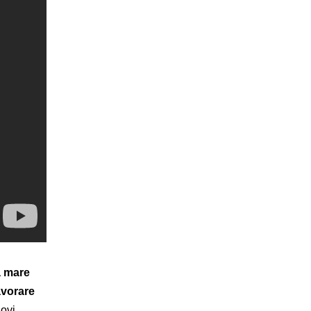
a mare
avorare
uovi