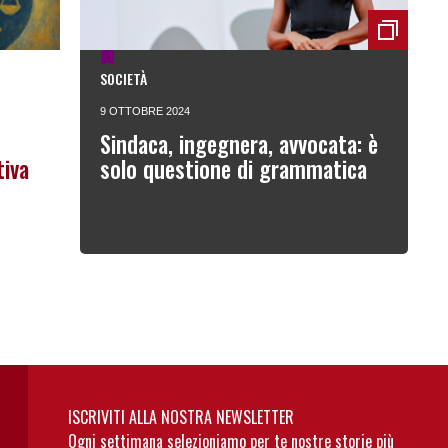
SOCIETÀ
9 OTTOBRE 2024
Sindaca, ingegnera, avvocata: è
tiva
solo questione di grammatica
ISCRIVITI ALLA NOSTRA NEWSLETTER
Ogni settimana selezioniamo per te nostre storie più