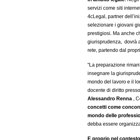
servizi come siti interne
4cLegal, partner dell’in
selezionare i giovani giu
prestigiosi. Ma anche chi
giurisprudenza, dovrà 
rete, partendo dal proprio
“La preparazione rimarr
insegnare la giurisprud
mondo del lavoro e il lo
docente di diritto press
Alessandro Renna
, C
concetti come concorr
mondo delle professio
debba essere organizzat
E proprio nel contesto