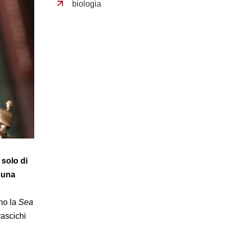
biologia
 solo di
 una
ano la
Sea
rascichi