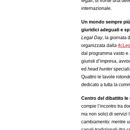
legali, di fronte una del
internazionale.
Un mondo sempre più 
giuridici adeguati e sp
Legal Day
, la giornata 
organizzata dalla
4cLeg
dal programma vasto e ar
giuristi d’impresa, avvoc
ed
head hunter
speciali
Quattro le tavole roton
dedicato a tutta la comm
Centro del dibattito le
compie l’incontro tra do
ma non solo) di servizi
cambiamento: mentre una 
canali tradizionali (tra