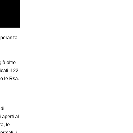
 Speranza
già oltre
cati il 22
 o le Rsa.
 di
 aperti al
ra, le
ermali, i