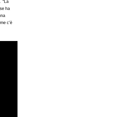
. “La
ese ha
una
ome c’è