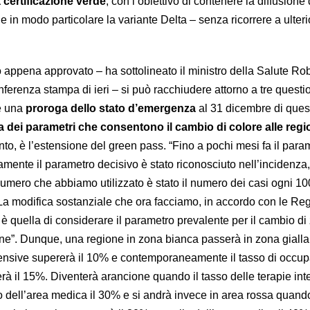
 certificazione verde
, con l’obiettivo di contenere la diffusione 
e in modo particolare la variante Delta – senza ricorrere a ulteri
o appena approvato – ha sottolineato il ministro della Salute Ro
ferenza stampa di ieri – si può racchiudere attorno a tre questi
 è una
proroga dello stato d’emergenza
al 31 dicembre di ques
a dei parametri che consentono il cambio di colore alle regi
nto, è l’estensione del green pass. “Fino a pochi mesi fa il para
amente il parametro decisivo è stato riconosciuto nell’incidenza,
 numero che abbiamo utilizzato è stato il numero dei casi ogni 1
. La modifica sostanziale che ora facciamo, in accordo con le Re
, è quella di considerare il parametro prevalente per il cambio di 
one”. Dunque, una regione in zona bianca passerà in zona giall
intensive supererà il 10% e contemporaneamente il tasso di occu
rà il 15%. Diventerà arancione quando il tasso delle terapie int
o dell’area medica il 30% e si andrà invece in area rossa quando