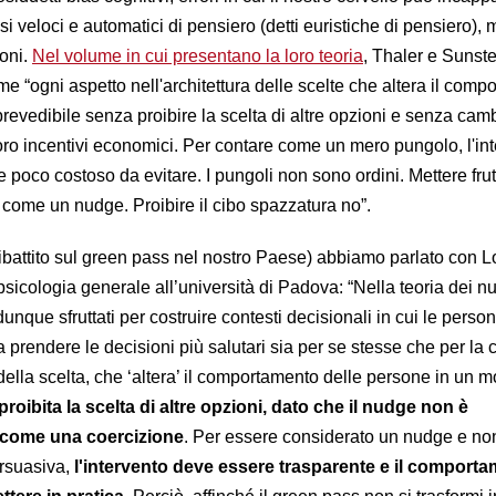
i veloci e automatici di pensiero (detti euristiche di pensiero), 
ioni.
Nel volume in cui presentano la loro teoria
, Thaler e Sunste
e “ogni aspetto nell'architettura delle scelte che altera il com
evedibile senza proibire la scelta di altre opzioni e senza camb
loro incentivi economici. Per contare come un mero pungolo, l'in
 poco costoso da evitare. I pungoli non sono ordini. Mettere frut
a come un nudge. Proibire il cibo spazzatura no”.
ibattito sul green pass nel nostro Paese) abbiamo parlato con L
psicologia generale all’università di Padova: “Nella teoria dei nu
unque sfruttati per costruire contesti decisionali in cui le perso
prendere le decisioni più salutari sia per se stesse che per la co
a della scelta, che ‘altera’ il comportamento delle persone in un 
roibita la scelta di altre opzioni, dato che il nudge non è
 come una coercizione
. Per essere considerato un nudge e no
rsuasiva,
l'intervento deve essere trasparente e il comport