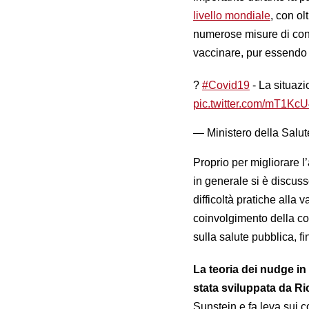
livello mondiale
, con ol
numerose misure di cont
vaccinare, pur essendo d
?
#Covid19
- La situazio
pic.twitter.com/mT1Kc
— Ministero della Salu
Proprio per migliorare l
in generale si è discus
difficoltà pratiche alla
coinvolgimento della com
sulla salute pubblica, fi
La teoria dei nudge in
stata sviluppata da Ri
Sunstein e fa leva sui co