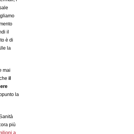
 sale
ogliamo
umento
di il
o è di
lle la
e mai
 che
il
sere
appunto la
 Sanità
cora più
ilioni a