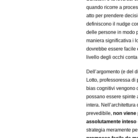
quando ricorre a process
atto per prendere decis
definiscono il nudge com
delle persone in modo pr
maniera significativa i 
dovrebbe essere facile e
livello degli occhi cont
Dell’argomento (e del d
Lotto, professoressa di 
bias cognitivi vengono d
possano essere spinte a 
intera. Nell’architettur
prevedibile,
non viene p
assolutamente inteso
strategia meramente pe