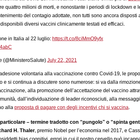
tre quattro milioni di morti, e nonostante i periodi di lockdown e l
enimento del contagio adottate, non tutti sono ancora disposti a
isponibili diversi vaccini clinicamente testati ed efficaci.
ne in Italia al 22 luglio:
https://t.co/8ciMmO9yfx
U4abC
te (@MinisteroSalute)
July 22, 2021
’adesione volontaria alla vaccinazione contro Covid-19, le propo
so e si continua a discutere sono numerose: si va dalla rimozion
 vaccinazione, alla promozione dell’accettazione del vaccino attra
unità, dall’individuazione di leader riconosciuti, alla messaggi
no alla
proposta di pagare con degli incentivi chi si vaccina
.
 particolare – termine tradotto con “pungolo” o “spinta genti
chard H. Thaler
, premio Nobel per l’economia nel 2017, e Cass
siddetti bias cognitivi, errori in cui il nostro cervello può incapp