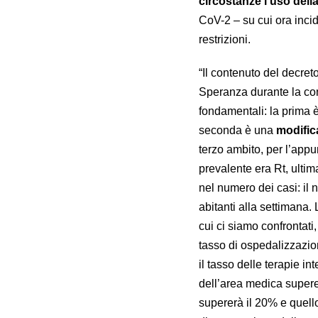
circostanze l’uso della
CoV-2 – su cui ora incid
restrizioni.
“Il contenuto del decret
Speranza durante la con
fondamentali: la prima
seconda è una
modific
terzo ambito, per l’appu
prevalente era Rt, ultim
nel numero dei casi: il
abitanti alla settimana
cui ci siamo confrontati
tasso di ospedalizzazi
il tasso delle terapie 
dell’area medica supere
supererà il 20% e quell