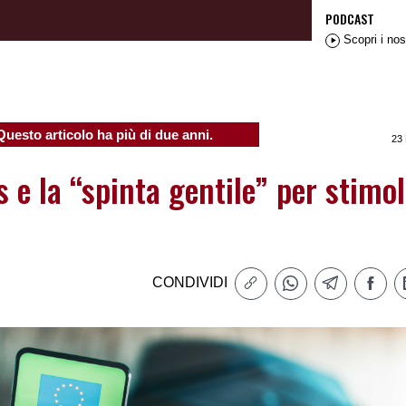
PODCAST
Scopri i nos
Questo articolo ha più di due anni.
23
s e la “spinta gentile” per stimo
CONDIVIDI