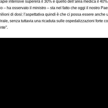
rapie intensive supererà il 30% e quello dell’area medica il 40%
 – ha osservato il ministro – sta nel fatto che oggi il nostro Pa
ilioni di dosi: l’aspettativa quindi è che ci possa essere anche 
rale, senza tuttavia una ricaduta sulle ospedalizzazioni forte c
nte”.