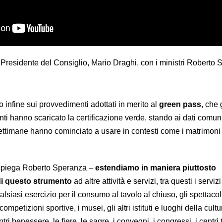
residente del Consiglio, Mario Draghi, con i ministri Roberto
to infine sui provvedimenti adottati in merito al
green pass
, che 
tanti hanno scaricato la certificazione verde, stando ai dati comuni
settimane hanno cominciato a usare in contesti come i matrimoni
 spiega Roberto Speranza –
estendiamo in maniera piuttosto
o di questo strumento
ad altre attività e servizi, tra questi i servizi
alsiasi esercizio per il consumo al tavolo al chiuso, gli spettacoli
competizioni sportive, i musei, gli altri istituti e luoghi della cultu
ntri benessere, le fiere, le sagre, i convegni, i congressi, i centri t