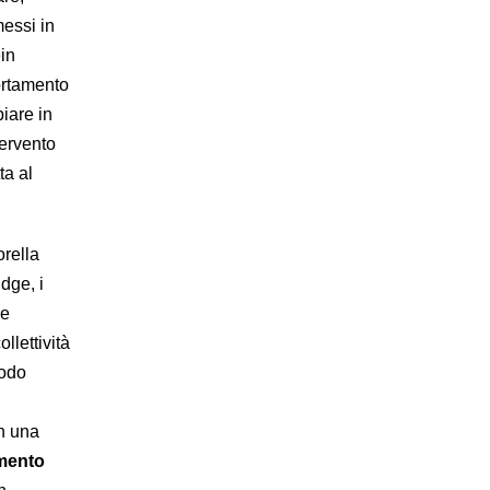
messi in
in
portamento
iare in
tervento
ta al
orella
dge, i
ne
llettività
modo
n una
amento