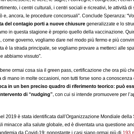
imento, i centri culturali, i centri sociali e ricreativi, le attività di
nò e, ancora, le procedure concorsuali”. Conclude Speranza: “V
ta del contagio porti a nuove chiusure
generalizzate e lo str
o in questa stagione è proprio quello della vaccinazione. Quin
, come governo, vogliamo dare nel modo più fermo e più convint
a è la strada principale, se vogliamo provare a metterci alle spa
che abbiamo vissuto”.
ene ormai cosa sia il green pass, certificazione che ora più ch
 di mano in molte occasioni, non tutti forse sono a conoscenza
ca in un ben preciso quadro di riferimento teorico: può es
 intervento di “nudging”
, con cui si intende promuovere per l’
el 2019 è stata identificata dall'Organizzazione Mondiale della
li minacce alla salute globale, ed è diventata una questione an
andemia da Covid-19: nonostante i casi siano ormai più di
193 m