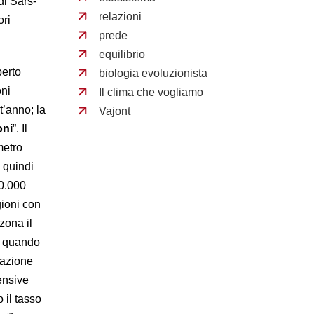
di Sars-
relazioni
ori
prede
equilibrio
berto
biologia evoluzionista
oni
Il clima che vogliamo
t’anno; la
Vajont
oni
”. Il
metro
 quindi
00.000
gioni con
zona il
a quando
pazione
ensive
 il tasso