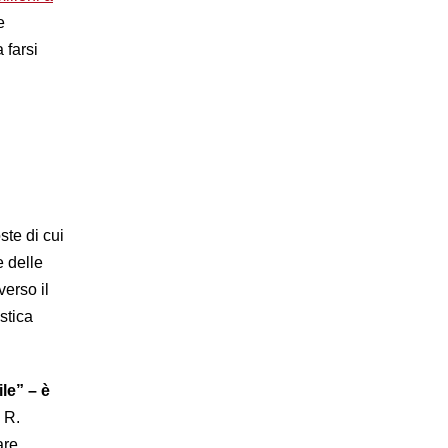
e
 farsi
ste di cui
e delle
verso il
stica
le” – è
 R.
are,