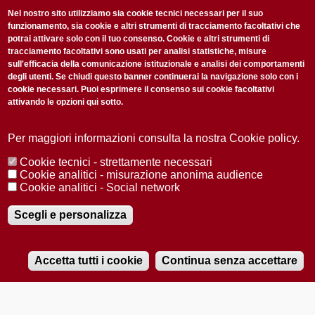
non perderti gli aggiornamenti della nostra newsletter
Nel nostro sito utilizziamo sia cookie tecnici necessari per il suo
funzionamento, sia cookie e altri strumenti di tracciamento facoltativi che
potrai attivare solo con il tuo consenso. Cookie e altri strumenti di
tracciamento facoltativi sono usati per analisi statistiche, misure
sull'efficacia della comunicazione istituzionale e analisi dei comportamenti
degli utenti. Se chiudi questo banner continuerai la navigazione solo con i
cookie necessari. Puoi esprimere il consenso sui cookie facoltativi
attivando le opzioni qui sotto.
Privacy Policy
Accetto la
ISCRIVITI
Per maggiori informazioni consulta la nostra Cookie policy.
Cookie tecnici - strettamente necessari
Redazione
Copyright
Privacy
Area stampa
Cookie analitici - misurazione anonima audience
Cookie analitici - Social network
© 2025 Università di Padova
Tutti i diritti riservati P.I. 00742430283 C.F. 80006480281
Registrazione presso il Tribunale di Padova n. 2097/2012 del 18 giugno
Scegli e personalizza
2012
Accetta tutti i cookie
Continua senza accettare
RADIOBUE.IT
Audio
Player