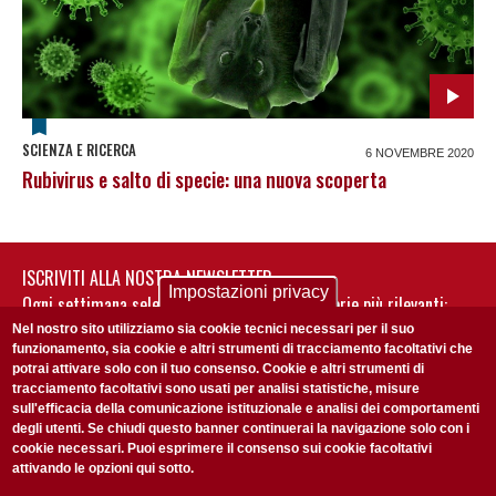
SCIENZA E RICERCA
6 NOVEMBRE 2020
Rubivirus e salto di specie: una nuova scoperta
ISCRIVITI ALLA NOSTRA NEWSLETTER
Impostazioni privacy
Ogni settimana selezioniamo per te nostre storie più rilevanti:
non perderti gli aggiornamenti della nostra newsletter
Nel nostro sito utilizziamo sia cookie tecnici necessari per il suo
funzionamento, sia cookie e altri strumenti di tracciamento facoltativi che
potrai attivare solo con il tuo consenso. Cookie e altri strumenti di
tracciamento facoltativi sono usati per analisi statistiche, misure
sull'efficacia della comunicazione istituzionale e analisi dei comportamenti
degli utenti. Se chiudi questo banner continuerai la navigazione solo con i
cookie necessari. Puoi esprimere il consenso sui cookie facoltativi
attivando le opzioni qui sotto.
Privacy Policy
Accetto la