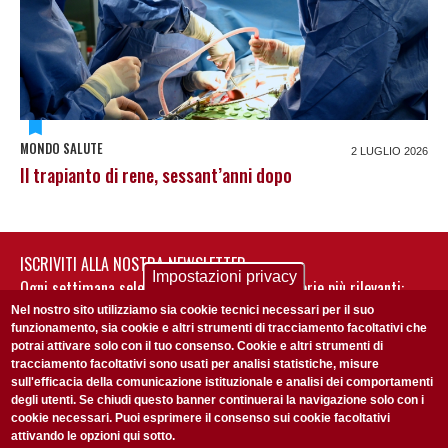
MONDO SALUTE
2 LUGLIO 2026
Il trapianto di rene, sessant’anni dopo
ISCRIVITI ALLA NOSTRA NEWSLETTER
Impostazioni privacy
Ogni settimana selezioniamo per te nostre storie più rilevanti:
non perderti gli aggiornamenti della nostra newsletter
Nel nostro sito utilizziamo sia cookie tecnici necessari per il suo
funzionamento, sia cookie e altri strumenti di tracciamento facoltativi che
potrai attivare solo con il tuo consenso. Cookie e altri strumenti di
tracciamento facoltativi sono usati per analisi statistiche, misure
sull'efficacia della comunicazione istituzionale e analisi dei comportamenti
degli utenti. Se chiudi questo banner continuerai la navigazione solo con i
cookie necessari. Puoi esprimere il consenso sui cookie facoltativi
attivando le opzioni qui sotto.
Privacy Policy
Accetto la