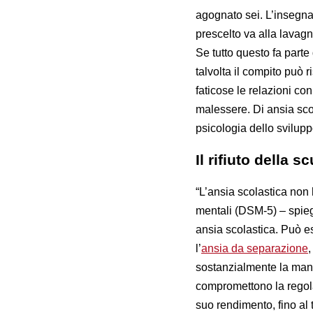
agognato sei. L’insegnant
prescelto va alla lavagn
Se tutto questo fa parte
talvolta il compito può r
faticose le relazioni co
malessere. Di ansia sco
psicologia dello svilupp
Il rifiuto della s
“L’ansia scolastica non
mentali (DSM-5) – spieg
ansia scolastica. Può es
l’
ansia da separazione
,
sostanzialmente la mani
compromettono la regola
suo rendimento, fino al t