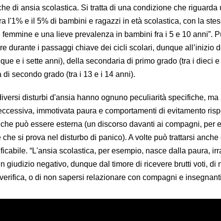
ù che di ansia scolastica. Si tratta di una condizione che riguarda
 l'1% e il 5% di bambini e ragazzi in età scolastica, con la ste
 femmine e una lieve prevalenza in bambini fra i 5 e 10 anni”. 
re durante i passaggi chiave dei cicli scolari, dunque all’inizio d
nque e i sette anni), della secondaria di primo grado (tra i dieci e 
 di secondo grado (tra i 13 e i 14 anni).
diversi disturbi d'ansia hanno ognuno peculiarità specifiche, m
n’eccessiva, immotivata paura e comportamenti di evitamento risp
che può essere esterna (un discorso davanti ai compagni, per 
 che si prova nel disturbo di panico). A volte può trattarsi anche
icabile. “L'ansia scolastica, per esempio, nasce dalla paura, ir
n giudizio negativo, dunque dal timore di ricevere brutti voti, di
verifica, o di non sapersi relazionare con compagni e insegnanti