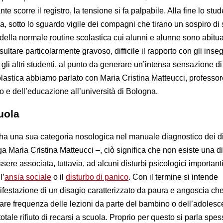
e scorre il registro, la tensione si fa palpabile. Alla fine lo stu
a, sotto lo sguardo vigile dei compagni che tirano un sospiro di 
 della normale routine scolastica cui alunni e alunne sono abitua
isultare particolarmente gravoso, difficile il rapporto con gli inse
n gli altri studenti, al punto da generare un’intensa sensazione di
lastica abbiamo parlato con Maria Cristina Matteucci, professor
o e dell’educazione all’università di Bologna.
cuola
 ha una sua categoria nosologica nel manuale diagnostico dei di
a Maria Cristina Matteucci –, ciò significa che non esiste una d
sere associata, tuttavia, ad alcuni disturbi psicologici importan
 l’
ansia sociale
o il
disturbo di panico
. Con il termine si intende
festazione di un disagio caratterizzato da paura e angoscia ch
re frequenza delle lezioni da parte del bambino o dell’adolesce
otale rifiuto di recarsi a scuola. Proprio per questo si parla spes