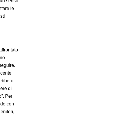
e un senso
ntare le
sti
affrontato
uno
seguire.
ocente
rebbero
sere di
o”. Per
cide con
enitori,