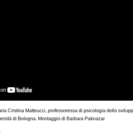
ria Cristina Matteucci, professoressa di psicologia dello svilup
versità di Bologna. Montaggio di Barbara Paknazar