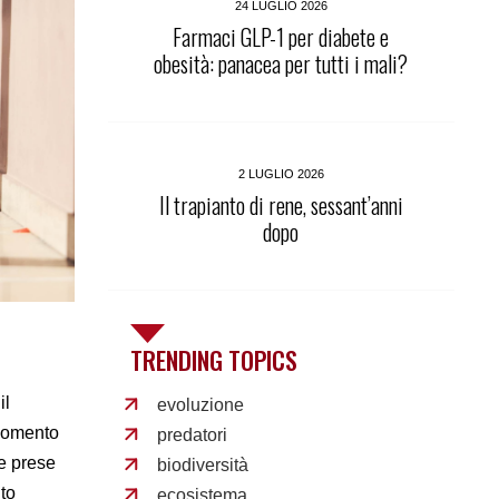
24 LUGLIO 2026
Farmaci GLP-1 per diabete e
obesità: panacea per tutti i mali?
2 LUGLIO 2026
Il trapianto di rene, sessant’anni
dopo
TRENDING TOPICS
il
evoluzione
l momento
predatori
le prese
biodiversità
nto
ecosistema