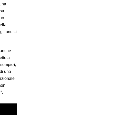
 una
ssa
Può
ella
gli undici
a anche
etto a
esempio),
 di una
razionale
 non
”.