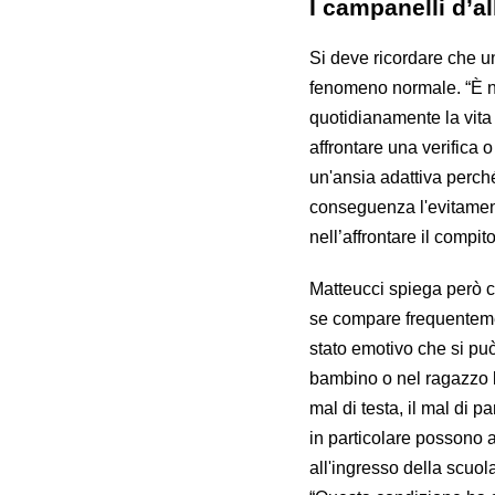
I campanelli d’a
Si deve ricordare che u
fenomeno normale. “È nat
quotidianamente la vita
affrontare una verifica 
un'ansia adattiva perché
conseguenza l'evitament
nell’affrontare il compit
Matteucci spiega però c
se compare frequenteme
stato emotivo che si pu
bambino o nel ragazzo l’
mal di testa, il mal di p
in particolare possono a
all'ingresso della scuola