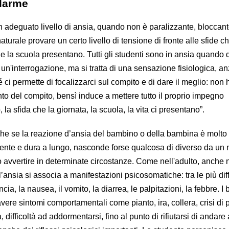
llarme
n adeguato livello di ansia, quando non è paralizzante, bloccant
urale provare un certo livello di tensione di fronte alle sfide c
 e la scuola presentano. Tutti gli studenti sono in ansia quando
o un'interrogazione, ma si tratta di una sensazione fisiologica, an
 ci permette di focalizzarci sul compito e di dare il meglio: non
o del compito, bensì induce a mettere tutto il proprio impegno
o, la sfida che la giornata, la scuola, la vita ci presentano”.
he se la reazione d’ansia del bambino o della bambina è molto 
nte e dura a lungo, nasconde forse qualcosa di diverso da un
ò avvertire in determinate circostanze. Come nell'adulto, anche 
ansia si associa a manifestazioni psicosomatiche: tra le più diff
ancia, la nausea, il vomito, la diarrea, le palpitazioni, la febbre. I
vere sintomi comportamentali come pianto, ira, collera, crisi di 
, difficoltà ad addormentarsi, fino al punto di rifiutarsi di andare