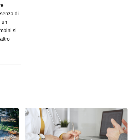
re
esenza di
e un
mbini si
altro