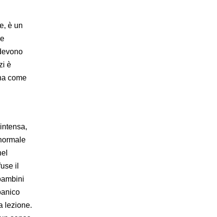
e, è un
he
 devono
zi è
 ha come
intensa,
 normale
nel
use il
 bambini
panico
 a lezione.