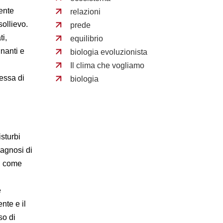
dente
relazioni
sollievo.
prede
ti,
equilibrio
gnanti e
biologia evoluzionista
Il clima che vogliamo
essa di
biologia
sturbi
iagnosi di
ti come
e
nte e il
so di