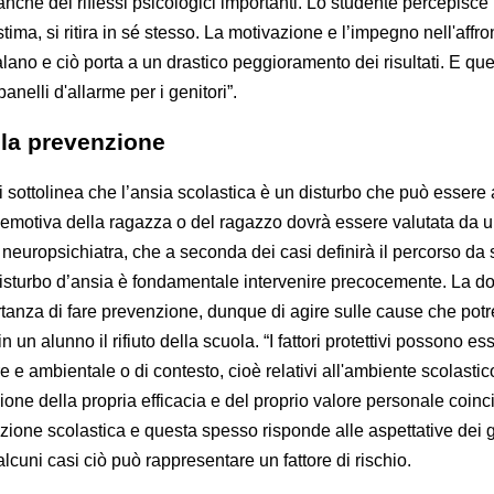
nche dei riflessi psicologici importanti. Lo studente percepisc
ima, si ritira in sé stesso. La motivazione e l’impegno nell'affro
alano e ciò porta a un drastico peggioramento dei risultati. E que
elli d'allarme per i genitori”.
lla prevenzione
 sottolinea che l’ansia scolastica è un disturbo che può essere 
e emotiva della ragazza o del ragazzo dovrà essere valutata da 
 neuropsichiatra, che a seconda dei casi definirà il percorso da 
isturbo d’ansia è fondamentale intervenire precocemente. La d
rtanza di fare prevenzione, dunque di agire sulle cause che pot
n un alunno il rifiuto della scuola. “I fattori protettivi possono es
re e ambientale o di contesto, cioè relativi all'ambiente scolastic
ione della propria efficacia e del proprio valore personale coin
stazione scolastica e questa spesso risponde alle aspettative dei g
 alcuni casi ciò può rappresentare un fattore di rischio.