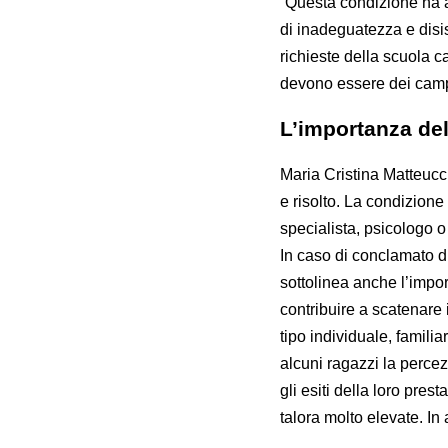
“Questa condizione ha a
di inadeguatezza e disist
richieste della scuola c
devono essere dei campan
L’importanza de
Maria Cristina Matteucci
e risolto. La condizion
specialista, psicologo o
In caso di conclamato d
sottolinea anche l’impo
contribuire a scatenare i
tipo individuale, familia
alcuni ragazzi la percez
gli esiti della loro pre
talora molto elevate. In