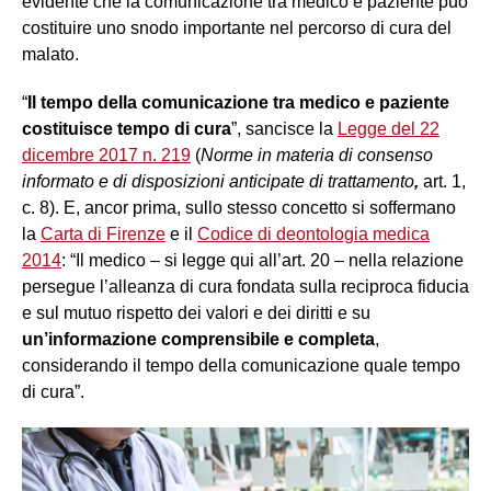
evidente che la comunicazione tra medico e paziente può
costituire uno snodo importante nel percorso di cura del
malato.
“
Il tempo della comunicazione tra medico e paziente
costituisce tempo di cura
”, sancisce la
Legge del 22
dicembre 2017 n. 219
(
Norme in materia di consenso
informato e di disposizioni anticipate di trattamento
,
art. 1,
c. 8). E, ancor prima, sullo stesso concetto si soffermano
la
Carta di Firenze
e il
Codice di deontologia medica
2014
: “Il medico – si legge
qui all’art. 20 – nella relazione
persegue l’alleanza di cura fondata sulla reciproca fiducia
e sul mutuo rispetto dei valori e dei diritti e su
un’informazione comprensibile e completa
,
considerando il tempo della comunicazione quale tempo
di cura”.