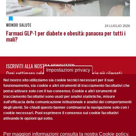
MONDO SALUTE
24 LUGLIO 2026
Farmaci GLP-1 per diabete e obesità: panacea per tutti i
mali?
ISCRIVITI ALLA NOSTRA NEWSLETTER
Impostazioni privacy
Ogni settimana selezioniamo per te nostre storie più rilevanti:
non perderti gli aggiornamenti della nostra newsletter
Nel nostro sito utilizziamo sia cookie tecnici necessari per il suo
funzionamento, sia cookie e altri strumenti di tracciamento facoltativi che
potrai attivare solo con il tuo consenso. Cookie e altri strumenti di
tracciamento facoltativi sono usati per analisi statistiche, misure
sull'efficacia della comunicazione istituzionale e analisi dei comportamenti
degli utenti. Se chiudi questo banner continuerai la navigazione solo con i
cookie necessari. Puoi esprimere il consenso sui cookie facoltativi
attivando le opzioni qui sotto.
Privacy Policy
Accetto la
ISCRIVITI
Per maggiori informazioni consulta la nostra Cookie policy.