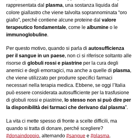
rappresentata dal
plasma
, una sostanza liquida dal
colore giallastro che viene talvolta soprannominata “oro
giallo”, perché contiene alcune proteine dal
valore
terapeutico fondamentale
, come le
albumine
o le
immunoglobuline
.
Per questo motivo, quando si parla di
autosufficienza
per il sangue in un paese
, non ci si riferisce soltanto alle
risorse di
globuli rossi e piastrine
per la cura degli
anemici e degli emorragici, ma anche a quelle di
plasma
,
che viene utilizzato per produrre specifici farmaci
necessari nella terapia medica. Ebbene, se oggi l’Italia
può essere considerata autosufficiente per la trasfusione
di globuli rossi e piastrine,
lo stesso non si può dire per
la disponibilità dei farmaci che derivano dal plasma
”.
La vita ci mette spesso di fronte a scelte difficili, ma
quando si tratta di donare, perché scegliere?
#donaindoppio
, alternando
#sangue
e
#plasma
.