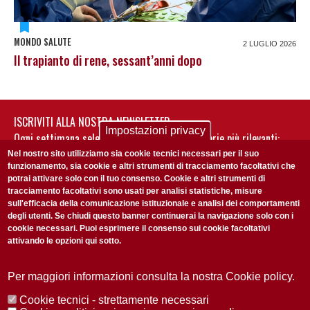
MONDO SALUTE
2 LUGLIO 2026
Il trapianto di rene, sessant’anni dopo
ISCRIVITI ALLA NOSTRA NEWSLETTER
Impostazioni privacy
Ogni settimana selezioniamo per te nostre storie più rilevanti:
non perderti gli aggiornamenti della nostra newsletter
Nel nostro sito utilizziamo sia cookie tecnici necessari per il suo
funzionamento, sia cookie e altri strumenti di tracciamento facoltativi che
potrai attivare solo con il tuo consenso. Cookie e altri strumenti di
tracciamento facoltativi sono usati per analisi statistiche, misure
sull'efficacia della comunicazione istituzionale e analisi dei comportamenti
degli utenti. Se chiudi questo banner continuerai la navigazione solo con i
cookie necessari. Puoi esprimere il consenso sui cookie facoltativi
attivando le opzioni qui sotto.
Privacy Policy
Accetto la
ISCRIVITI
Per maggiori informazioni consulta la nostra Cookie policy.
Cookie tecnici - strettamente necessari
Redazione
Copyright
Privacy
Area stampa