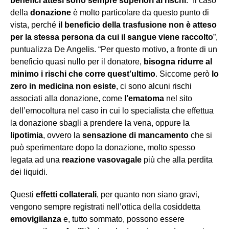
benefici attesi sono sempre superiori ai rischi
. “Il caso
della
donazione
è molto particolare da questo punto di
vista, perché
il beneficio della trasfusione non è atteso
per la stessa persona da cui il sangue viene raccolto
”,
puntualizza De Angelis. “Per questo motivo, a fronte di un
beneficio quasi nullo per il donatore,
bisogna ridurre al
minimo i rischi che corre quest’ultimo
. Siccome però
lo
zero in medicina non esiste
, ci sono alcuni rischi
associati alla donazione, come
l’ematoma
nel sito
dell’emocoltura nel caso in cui lo specialista che effettua
la donazione sbagli a prendere la vena, oppure la
lipotimia
, ovvero la
sensazione di mancamento
che si
può sperimentare dopo la donazione, molto spesso
legata ad una
reazione vasovagale
più che alla perdita
dei liquidi.
Questi
effetti collaterali
, per quanto non siano gravi,
vengono sempre registrati nell’ottica della cosiddetta
emovigilanza
e, tutto sommato, possono essere