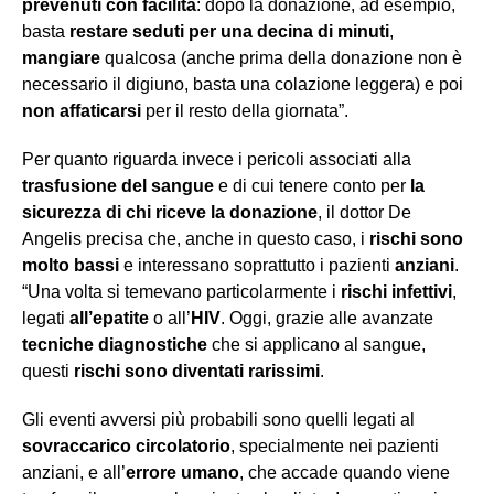
prevenuti con facilità
: dopo la donazione, ad esempio,
basta
restare seduti per una decina di minuti
,
mangiare
qualcosa (anche prima della donazione non è
necessario il digiuno, basta una colazione leggera) e poi
non affaticarsi
per il resto della giornata”.
Per quanto riguarda invece i pericoli associati alla
trasfusione del sangue
e di cui tenere conto per
la
sicurezza di chi riceve la donazione
, il dottor De
Angelis precisa che, anche in questo caso, i
rischi sono
molto bassi
e interessano soprattutto i pazienti
anziani
.
“Una volta si temevano particolarmente i
rischi infettivi
,
legati
all’epatite
o all’
HIV
. Oggi, grazie alle avanzate
tecniche diagnostiche
che si applicano al sangue,
questi
rischi sono diventati rarissimi
.
Gli eventi avversi più probabili sono quelli legati al
sovraccarico circolatorio
, specialmente nei pazienti
anziani, e all’
errore umano
, che accade quando viene