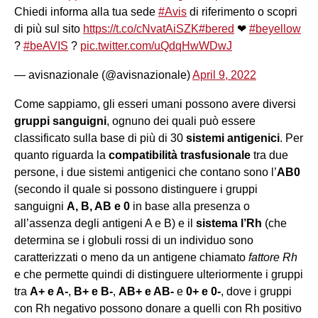
Chiedi informa alla tua sede
#Avis
di riferimento o scopri
di più sul sito
https://t.co/cNvatAiSZK
#bered
❤
#beyellow
?
#beAVIS
?
pic.twitter.com/uQdqHwWDwJ
— avisnazionale (@avisnazionale)
April 9, 2022
Come sappiamo, gli esseri umani possono avere diversi
gruppi sanguigni
, ognuno dei quali può essere
classificato sulla base di più di 30
sistemi antigenici
. Per
quanto riguarda la
compatibilità trasfusionale
tra due
persone, i due sistemi antigenici che contano sono l’
AB0
(secondo il quale si possono distinguere i gruppi
sanguigni
A, B, AB e 0
in base alla presenza o
all’assenza degli antigeni A e B) e il
sistema l’Rh
(che
determina se i globuli rossi di un individuo sono
caratterizzati o meno da un antigene chiamato
fattore Rh
e che permette quindi di distinguere ulteriormente i gruppi
tra
A+ e A-
,
B+ e B-
,
AB+ e AB-
e
0+ e 0-
, dove i gruppi
con Rh negativo possono donare a quelli con Rh positivo