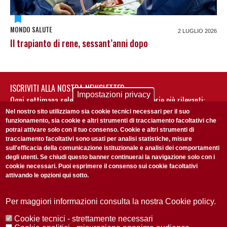
MONDO SALUTE
2 LUGLIO 2026
Il trapianto di rene, sessant’anni dopo
ISCRIVITI ALLA NOSTRA NEWSLETTER
Impostazioni privacy
Ogni settimana selezioniamo per te nostre storie più rilevanti:
non perderti gli aggiornamenti della nostra newsletter
Nel nostro sito utilizziamo sia cookie tecnici necessari per il suo
funzionamento, sia cookie e altri strumenti di tracciamento facoltativi che
potrai attivare solo con il tuo consenso. Cookie e altri strumenti di
tracciamento facoltativi sono usati per analisi statistiche, misure
sull'efficacia della comunicazione istituzionale e analisi dei comportamenti
degli utenti. Se chiudi questo banner continuerai la navigazione solo con i
cookie necessari. Puoi esprimere il consenso sui cookie facoltativi
attivando le opzioni qui sotto.
Privacy Policy
Accetto la
ISCRIVITI
Per maggiori informazioni consulta la nostra Cookie policy.
Cookie tecnici - strettamente necessari
Redazione
Copyright
Privacy
Area stampa