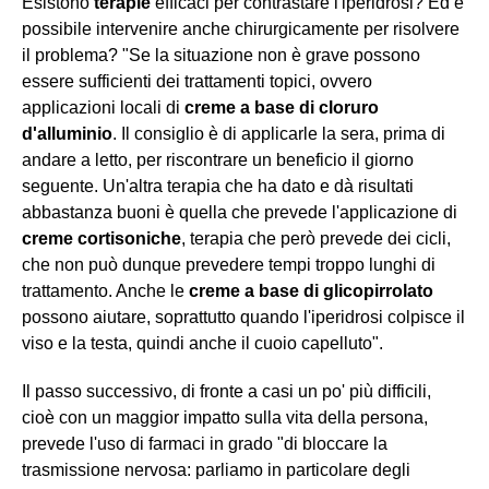
Esistono
terapie
efficaci per contrastare l'iperidrosi? Ed è
possibile intervenire anche chirurgicamente per risolvere
il problema? "Se la situazione non è grave possono
essere sufficienti dei trattamenti topici, ovvero
applicazioni locali di
creme a base di cloruro
d'alluminio
. Il consiglio è di applicarle la sera, prima di
andare a letto, per riscontrare un beneficio il giorno
seguente. Un'altra terapia che ha dato e dà risultati
abbastanza buoni è quella che prevede l'applicazione di
creme cortisoniche
, terapia che però prevede dei cicli,
che non può dunque prevedere tempi troppo lunghi di
trattamento. Anche le
creme a base di glicopirrolato
possono aiutare, soprattutto quando l'iperidrosi colpisce il
viso e la testa, quindi anche il cuoio capelluto".
Il passo successivo, di fronte a casi un po' più difficili,
cioè con un maggior impatto sulla vita della persona,
prevede l'uso di farmaci in grado "di bloccare la
trasmissione nervosa: parliamo in particolare degli