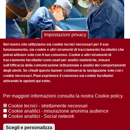
Impostazioni privacy
Nel nostro sito utilizziamo sia cookie tecnici necessari per il suo
funzionamento, sia cookie e altri strumenti di tracciamento facoltativi che
potrai attivare solo con il tuo consenso. Cookie e altri strumenti di
tracciamento facoltativi sono usati per analisi statistiche, misure
MONDO SALUTE
sull'efficacia della comunicazione istituzionale e analisi dei comportamenti
2 LUGLIO 2026
degli utenti. Se chiudi questo banner continuerai la navigazione solo con i
Il trapianto di rene, sessant’anni dopo
cookie necessari. Puoi esprimere il consenso sui cookie facoltativi
attivando le opzioni qui sotto.
Per maggiori informazioni consulta la nostra Cookie policy.
ISCRIVITI ALLA NOSTRA NEWSLETTER
Ogni settimana selezioniamo per te nostre storie più rilevanti:
Cookie tecnici - strettamente necessari
Cookie analitici - misurazione anonima audience
non perderti gli aggiornamenti della nostra newsletter
Cookie analitici - Social network
Scegli e personalizza