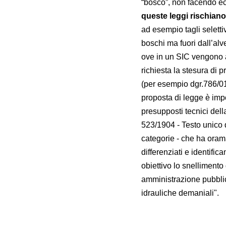
“bosco”, non facendo ecc
queste leggi rischiano
ad esempio tagli selettiv
boschi ma fuori dall’al
ove in un SIC vengono a
richiesta la stesura di p
(per esempio dgr.786/01
proposta di legge è imp
presupposti tecnici del
523/1904 - Testo unico d
categorie - che ha oramai
differenziati e identif
obiettivo lo snellimento 
amministrazione pubblica
idrauliche demaniali".