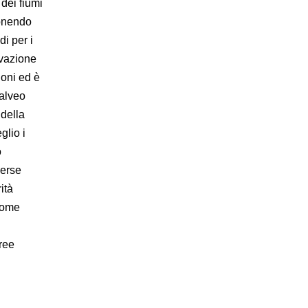
dei fiumi
onendo
di per i
rvazione
ioni ed è
 alveo
 della
glio i
o
verse
ità
 come
ree