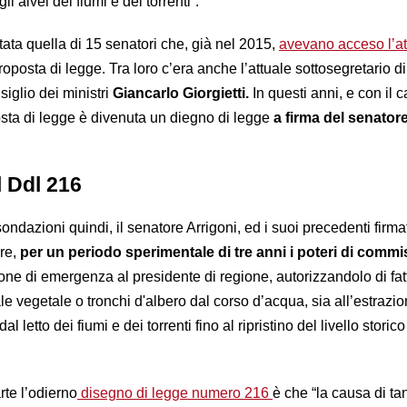
 alvei dei fiumi e dei torrenti”.
tata quella di 15 senatori che, già nel 2015,
avevano acceso l’a
posta di legge. Tra loro c’era anche l’attuale sottosegretario di
iglio dei ministri
Giancarlo Giorgietti.
In questi anni, e con il 
osta di legge è divenuta un diegno di legge
a firma del senator
l Ddl 216
ondazioni quindi, il senatore Arrigoni, ed i suoi precedenti firmat
re,
per un periodo sperimentale di tre anni i poteri di commi
one di emergenza al presidente di regione, autorizzandolo di fat
ale vegetale o tronchi d'albero dal corso d’acqua, sia all’estrazio
al letto dei fiumi e dei tor­renti fino al ripristino del livello storico
rte l’odierno
disegno di legge numero 216
è che “la causa di tan