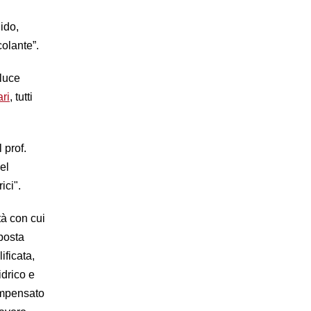
ido,
olante”.
 luce
ari
, tutti
 prof.
el
ici".
tà con cui
oposta
ificata,
idrico e
compensato