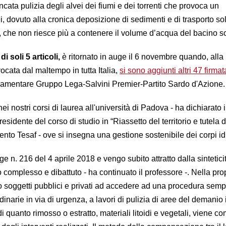
ncata pulizia degli alvei dei fiumi e dei torrenti che provoca un
i, dovuto alla cronica deposizione di sedimenti e di trasporto sol
 che non riesce più a contenere il volume d’acqua del bacino sc
i soli 5 articoli,
è ritornato in auge il 6 novembre quando, alla
cata dal maltempo in tutta Italia,
si sono aggiunti altri 47 firmat
rlamentare Gruppo Lega-Salvini Premier-Partito Sardo d'Azione.
nei nostri corsi di laurea all'università di Padova - ha dichiarato il
sidente del corso di studio in “Riassetto del territorio e tutela d
nto Tesaf - ove si insegna una gestione sostenibile dei corpi idr
ge n. 216 del 4 aprile 2018 e vengo subito attratto dalla sintetici
 complesso e dibattuto - ha continuato il professore -. Nella pr
o soggetti pubblici e privati ad accedere ad una procedura sempl
inarie in via di urgenza, a lavori di pulizia di aree del demanio 
i quanto rimosso o estratto, materiali litoidi e vegetali, viene 