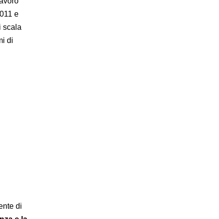
lavoro
2011 e
i scala
i di
ente di