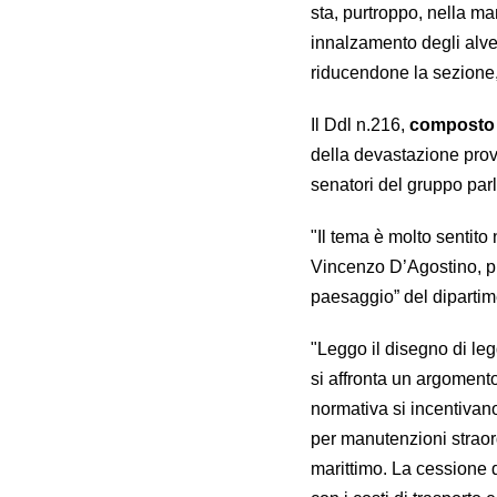
sta, purtroppo, nella ma
innalzamento de­gli alve
riducendone la sezione,
Il Ddl n.216,
composto d
della devastazione provo
senatori del gruppo pa
"Il tema è molto sentito 
Vincenzo D’Agostino, pre
paesaggio” del dipartime
"Leggo il disegno di leg
si affronta un argomento
normativa si incentivan
per manutenzioni straord
marittimo. La cessione d