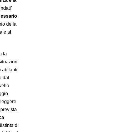
nza e la
ndati’
cessario
rio della
ale al
a la
situazioni
 abitanti
a dal
vello
ggio
rileggere
prevista
ca
istinta di