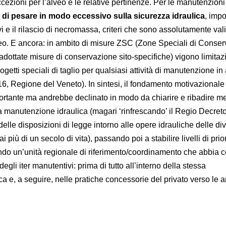
ezioni per l’alveo e le relative pertinenze. Per le manutenzioni 
 di pesare in modo eccessivo sulla sicurezza idraulica
, imp
i e il rilascio di necromassa, criteri che sono assolutamente vali
veo. E ancora: in ambito di misure ZSC (Zone Speciali di Conse
dottate misure di conservazione sito-specifiche) vigono limitaz
rogetti speciali di taglio per qualsiasi attività di manutenzione in
6, Regione del Veneto). In sintesi, il fondamento motivazionale
ortante ma andrebbe declinato in modo da chiarire e ribadire me
la manutenzione idraulica (magari ‘rinfrescando’ il Regio Decret
elle disposizioni di legge intorno alle opere idrauliche delle di
 più di un secolo di vita), passando poi a stabilire livelli di prior
icando un’unità regionale di riferimento/coordinamento che abbia
degli iter manutentivi: prima di tutto all’interno della stessa
 e, a seguire, nelle pratiche concessorie del privato verso le a