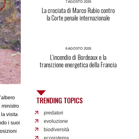
7 AGOSTO 2026
La crociata di Marco Rubio contro
la Corte penale internazionale
6 AGOSTO 2026
L’incendio di Bordeaux e la
transizione energetica della Francia
l'albero
TRENDING TOPICS
l ministro
predatori
la visita
evoluzione
do i suoi
biodiversità
osizioni
ecosistema