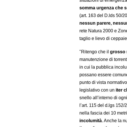
situazioni di emergenz
somma urgenza che si
(art. 163 del D.lds 50/2
nessun parere, nessu
rete Natura 2000 e Zone
taglio e lievo di ceppaie
"Ritengo che il
grosso 
manutenzione di torrenti
in cui la pubblica incol
possano essere comunque
punto di vista normativo:
legislativo con un
iter 
snello all’interno di og
l’art. 115 del d.lgs 152
nella fascia dei 10 metr
incolumità
. Anche la n