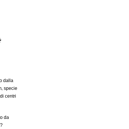
è
vo dalla
m, specie
di centri
eo da
e?