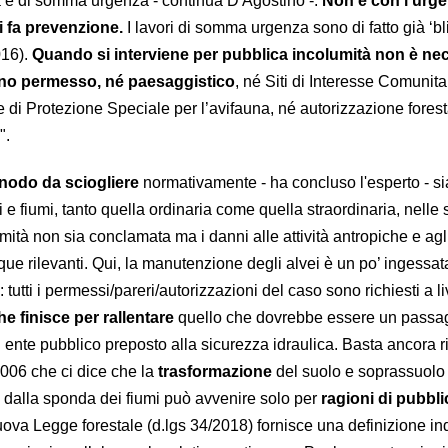
a e di somma urgenza - continua D'Agostino -.
Non è con l’urge
 fa prevenzione.
I lavori di somma urgenza sono di fatto già ‘bli
016).
Quando si interviene per pubblica incolumità non è ne
no permesso, né paesaggistico
, né Siti di Interesse Comunita
 di Protezione Speciale per l’avifauna, né autorizzazione forest
".
nodo da sciogliere
normativamente - ha concluso l'esperto - si
 e fiumi, tanto quella ordinaria come quella straordinaria, nelle 
umità non sia conclamata ma i danni alle attività antropiche e agli
 rilevanti. Qui, la manutenzione degli alvei è un po’ ingessat
 tutti i permessi/pareri/autorizzazioni del caso sono richiesti a li
che finisce per rallentare
quello che dovrebbe essere un passa
ni ente pubblico preposto alla sicurezza idraulica. Basta ancora 
/2006 che ci dice che la
trasformazione
del suolo e soprassuolo 
i dalla sponda dei fiumi può avvenire solo per
ragioni di pubbli
uova Legge forestale (d.lgs 34/2018) fornisce una definizione ind