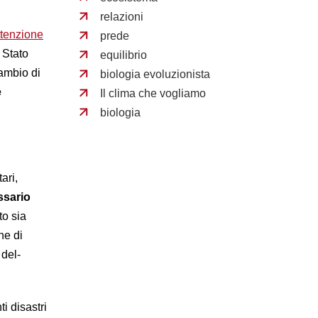
relazioni
ttenzione
prede
 Stato
equilibrio
cambio di
biologia evoluzionista
e
Il clima che vogliamo
biologia
ari,
ssario
to sia
ne di
 del­
ti disastri