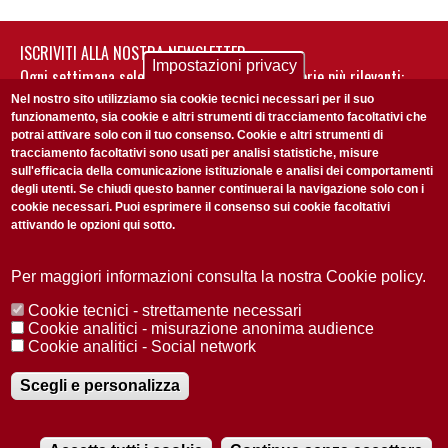
ISCRIVITI ALLA NOSTRA NEWSLETTER
Impostazioni privacy
Ogni settimana selezioniamo per te nostre storie più rilevanti:
non perderti gli aggiornamenti della nostra newsletter
Nel nostro sito utilizziamo sia cookie tecnici necessari per il suo
funzionamento, sia cookie e altri strumenti di tracciamento facoltativi che
potrai attivare solo con il tuo consenso. Cookie e altri strumenti di
tracciamento facoltativi sono usati per analisi statistiche, misure
sull'efficacia della comunicazione istituzionale e analisi dei comportamenti
degli utenti. Se chiudi questo banner continuerai la navigazione solo con i
cookie necessari. Puoi esprimere il consenso sui cookie facoltativi
attivando le opzioni qui sotto.
Privacy Policy
Accetto la
ISCRIVITI
Per maggiori informazioni consulta la nostra Cookie policy.
Cookie tecnici - strettamente necessari
Redazione
Copyright
Privacy
Area stampa
Cookie analitici - misurazione anonima audience
Cookie analitici - Social network
© 2025 Università di Padova
Tutti i diritti riservati P.I. 00742430283 C.F. 80006480281
Registrazione presso il Tribunale di Padova n. 2097/2012 del 18 giugno
Scegli e personalizza
2012