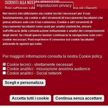
ISCRIVITI ALLA NOSTRA NEWSLETTER
Impostazioni privacy
Ogni settimana selezioniamo per te nostre storie più rilevanti:
non perderti gli aggiornamenti della nostra newsletter
Nel nostro sito utilizziamo sia cookie tecnici necessari per il suo
funzionamento, sia cookie e altri strumenti di tracciamento facoltativi che
potrai attivare solo con il tuo consenso. Cookie e altri strumenti di
tracciamento facoltativi sono usati per analisi statistiche, misure
sull'efficacia della comunicazione istituzionale e analisi dei comportamenti
degli utenti. Se chiudi questo banner continuerai la navigazione solo con i
cookie necessari. Puoi esprimere il consenso sui cookie facoltativi
attivando le opzioni qui sotto.
Privacy Policy
Accetto la
ISCRIVITI
Per maggiori informazioni consulta la nostra Cookie policy.
Cookie tecnici - strettamente necessari
Redazione
Copyright
Privacy
Area stampa
Cookie analitici - misurazione anonima audience
Cookie analitici - Social network
© 2025 Università di Padova
Tutti i diritti riservati P.I. 00742430283 C.F. 80006480281
Registrazione presso il Tribunale di Padova n. 2097/2012 del 18 giugno
Scegli e personalizza
2012
Accetta tutti i cookie
Continua senza accettare
RADIOBUE.IT
Audio