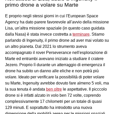
primo drone a volare su Marte
E proprio negli stessi giorni in cui l'European Space
Agency ha dato parere favorevole all'avvio della missione
Lisa, un'altra missione spaziale (in questo caso guidata
dalla Nasa) è stata invece costretta a
terminare
. Stiamo
parlando di Ingenuity, il primo drone ad aver mai volato su
un altro pianeta. Dal 2021 lo strumento aveva
accompagnato il rover Perseverance nell'esplorazione di
Marte ed entrambi avevano iniziato a studiare il cratere
Jezero. Proprio lì durante un atterraggio di emergenza il
drone ha subito un danno alle eliche e non potrà più
volare. Ideato per verificare la possibilità di poter volare
su Marte, Ingenuity avrebbe dovuto fare almeno 5 voli, ma
la sua tenuta è andata
ben oltre
le aspettative. Il picccolo
drone si è infatti alzato in volo ben 72 volte, coprendo
complessivamente 17 chilometri per un totale di quasi
129 minuti. E soprattutto ha introdotto una nuova
dimensione della mobilità aerea per le missioni spaziali,