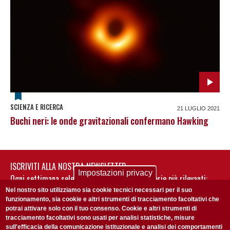
SCIENZA E RICERCA
21 LUGLIO 2021
Buchi neri: le onde gravitazionali confermano Hawking
ISCRIVITI ALLA NOSTRA NEWSLETTER
Impostazioni privacy
Ogni settimana selezioniamo per te nostre storie più rilevanti:
non perderti gli aggiornamenti della nostra newsletter
Nel nostro sito utilizziamo sia cookie tecnici necessari per il suo
funzionamento, sia cookie e altri strumenti di tracciamento facoltativi che
potrai attivare solo con il tuo consenso. Cookie e altri strumenti di
tracciamento facoltativi sono usati per analisi statistiche, misure
sull'efficacia della comunicazione istituzionale e analisi dei comportamenti