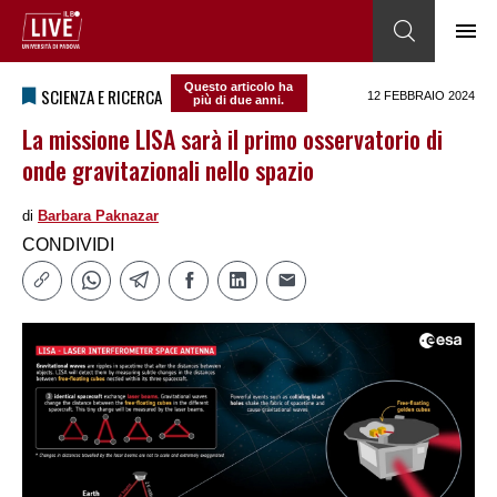
Questo articolo ha
SCIENZA E RICERCA
12 FEBBRAIO 2024
più di due anni.
La missione LISA sarà il primo osservatorio di
onde gravitazionali nello spazio
di
Barbara Paknazar
CONDIVIDI