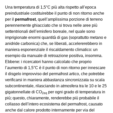
Una temperatura di 1,5°C più alta rispetto all’epoca
preindustriale costituirebbe il punto di non ritorno anche
per il
permafrost
, quell’amplissima porzione di terreno
perennemente ghiacciato che si trova nelle aree più
settentrionali dell’emisfero boreale, nel quale sono
imprigionate enormi quantità di gas (soprattutto metano e
anidride carbonica) che, se liberati, accelererebbero in
maniera esponenziale il riscaldamento climatico: un
esempio da manuale di retroazione positiva, insomma.
Ebbene: i ricercatori hanno calcolato che proprio
l’aumento di 1,5°C è il punto di non ritorno per innescare
il disgelo improvviso del permafrost artico, che potrebbe
verificarsi in maniera abbastanza sincronizzata su scala
subcontinentale, rilasciando in atmosfera tra le 10 e le 25
gigatonnellate di CO
per ogni grado di temperatura in
2eq
più; questo, chiaramente, renderebbe più probabile il
collasso dell’intero ecosistema del permafrost, causato
anche dal calore prodotto internamente per via del