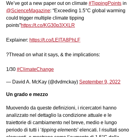
We’ve got a new paper out on climate
#TippingPoints
in
@ScienceMagazine
: “Exceeding 1.5°C global warming
could trigger multiple climate tipping
points”
https://t.co/KG30p3XXLR
Explainer:
https://t.co/LEITA8PhLF
?Thread on what it says, & the implications:
1/30
#ClimateChange
— David A. McKay (@dvdmckay)
September 9, 2022
Un grado e mezzo
Muovendo da queste definizioni, i ricercatori hanno
analizzato nel dettaglio la condizione attuale e le
traiettorie di cambiamento nel breve, medio e lungo
periodo di tutti i ‘
tipping elements
’ elencati. I risultati sono