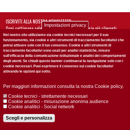
ISCRIVITI ALLA NOSTRA NEWSLETTER
Impostazioni privacy
Ogni settimana selezioniamo per te nostre storie più rilevanti:
non perderti gli aggiornamenti della nostra newsletter
Nel nostro sito utilizziamo sia cookie tecnici necessari per il suo
funzionamento, sia cookie e altri strumenti di tracciamento facoltativi che
potrai attivare solo con il tuo consenso. Cookie e altri strumenti di
tracciamento facoltativi sono usati per analisi statistiche, misure
sull'efficacia della comunicazione istituzionale e analisi dei comportamenti
degli utenti. Se chiudi questo banner continuerai la navigazione solo con i
cookie necessari. Puoi esprimere il consenso sui cookie facoltativi
attivando le opzioni qui sotto.
Privacy Policy
Accetto la
ISCRIVITI
Per maggiori informazioni consulta la nostra Cookie policy.
Cookie tecnici - strettamente necessari
Redazione
Copyright
Privacy
Area stampa
Cookie analitici - misurazione anonima audience
Cookie analitici - Social network
© 2025 Università di Padova
Tutti i diritti riservati P.I. 00742430283 C.F. 80006480281
Registrazione presso il Tribunale di Padova n. 2097/2012 del 18 giugno
Scegli e personalizza
2012