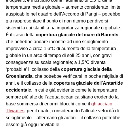
eloquenti, e mostrano come l’aumento di 1,5°C della
temperatura media globale – aumento considerato limite
auspicabile nel quadro dell’Accordo di Parigi – potrebbe
già rappresentare il punto di non ritorno per diversi
sistemi la cui stabilità ha importanza regionale o globale.
È il caso della
copertura glaciale del mare di Barents
,
che potrebbe andare incontro ad uno scioglimento
improvviso a circa 1,6°C di aumento della temperatura
globale in un arco di tempo di soli 25 anni, con gravi
conseguenze su scala regionale; a 1,5°C diventa
‘probabile’ il collasso della
copertura glaciale della
Groenlandia
, che potrebbe verificarsi in poche migliaia di
anni, e il collasso della
copertura glaciale dell’Antartide
occidentale
, in cui è già evidente come le temperature
sempre più alte dell’acqua oceanica stiano erodendo la
base sommersa di enormi blocchi come il
ghiacciaio
Thwaites
, per il quale, considerando l’attuale velocità di
scioglimento – affermano gli autori – il collasso potrebbe
essere già oggi inevitabile.