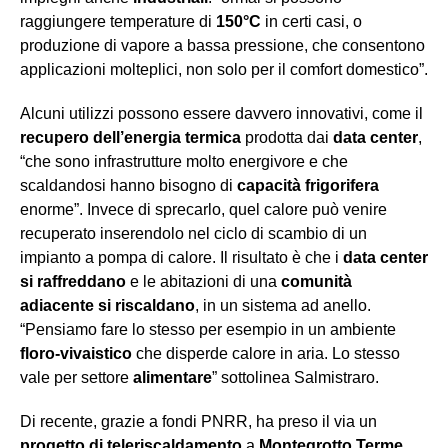
raggiungere temperature di
150°C
in certi casi, o
produzione di vapore a bassa pressione, che consentono
applicazioni molteplici, non solo per il comfort domestico”.
Alcuni utilizzi possono essere davvero innovativi, come il
recupero dell’energia termica
prodotta dai
data center
,
“che sono infrastrutture molto energivore e che
scaldandosi hanno bisogno di
capacità frigorifera
enorme”. Invece di sprecarlo, quel calore può venire
recuperato inserendolo nel ciclo di scambio di un
impianto a pompa di calore. Il risultato è che i
data center
si raffreddano
e le abitazioni di una
comunità
adiacente si riscaldano
, in un sistema ad anello.
“Pensiamo fare lo stesso per esempio in un ambiente
floro-vivaistico
che disperde calore in aria. Lo stesso
vale per settore
alimentare
” sottolinea Salmistraro.
Di recente, grazie a fondi PNRR, ha preso il via un
progetto di teleriscaldamento
a
Montegrotto Terme