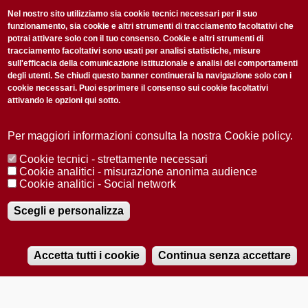
non perderti gli aggiornamenti della nostra newsletter
Nel nostro sito utilizziamo sia cookie tecnici necessari per il suo
funzionamento, sia cookie e altri strumenti di tracciamento facoltativi che
potrai attivare solo con il tuo consenso. Cookie e altri strumenti di
tracciamento facoltativi sono usati per analisi statistiche, misure
sull'efficacia della comunicazione istituzionale e analisi dei comportamenti
degli utenti. Se chiudi questo banner continuerai la navigazione solo con i
cookie necessari. Puoi esprimere il consenso sui cookie facoltativi
attivando le opzioni qui sotto.
Privacy Policy
Accetto la
ISCRIVITI
Per maggiori informazioni consulta la nostra Cookie policy.
Cookie tecnici - strettamente necessari
Redazione
Copyright
Privacy
Area stampa
Cookie analitici - misurazione anonima audience
Cookie analitici - Social network
© 2025 Università di Padova
Tutti i diritti riservati P.I. 00742430283 C.F. 80006480281
Registrazione presso il Tribunale di Padova n. 2097/2012 del 18 giugno
Scegli e personalizza
2012
Accetta tutti i cookie
Continua senza accettare
RADIOBUE.IT
Audio
Player