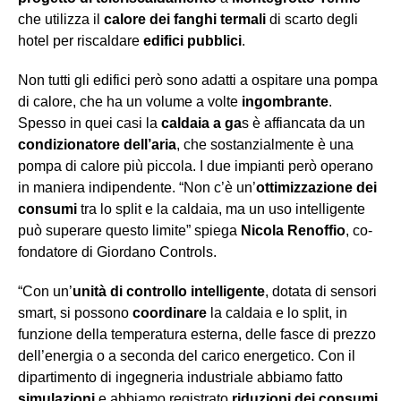
che utilizza il
calore dei fanghi termali
di scarto degli
hotel per riscaldare
edifici pubblici
.
Non tutti gli edifici però sono adatti a ospitare una pompa
di calore, che ha un volume a volte
ingombrante
.
Spesso in quei casi la
caldaia a ga
s è affiancata da un
condizionatore dell’aria
, che sostanzialmente è una
pompa di calore più piccola. I due impianti però operano
in maniera indipendente. “Non c’è un’
ottimizzazione dei
consumi
tra lo split e la caldaia, ma un uso intelligente
può superare questo limite” spiega
Nicola Renoffio
, co-
fondatore di Giordano Controls.
“Con un’
unità di controllo intelligente
, dotata di sensori
smart, si possono
coordinare
la caldaia e lo split, in
funzione della temperatura esterna, delle fasce di prezzo
dell’energia o a seconda del carico energetico. Con il
dipartimento di ingegneria industriale abbiamo fatto
simulazioni
e abbiamo registrato
riduzioni dei consumi