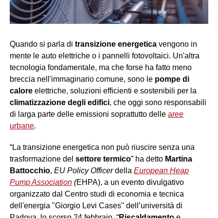
Quando si parla di
transizione energetica
vengono in
mente le auto elettriche o i pannelli fotovoltaici. Un'altra
tecnologia fondamentale, ma che forse ha fatto meno
breccia nell'immaginario comune, sono le
pompe di
calore
elettriche, soluzioni efficienti e sostenibili per la
climatizzazione degli edifici
, che oggi sono responsabili
di larga parte delle emissioni soprattutto delle
aree
urbane
.
“La transizione energetica non può riuscire senza una
trasformazione del
settore termico
” ha detto
Martina
Battocchio
,
EU Policy Officer
della
European Heap
Pump Association
(
EHPA), a un evento divulgativo
organizzato dal Centro studi di economia e tecnica
dell'energia "Giorgio Levi Cases" dell’università di
Padova, lo scorso 24 febbraio. “
Riscaldamento
e