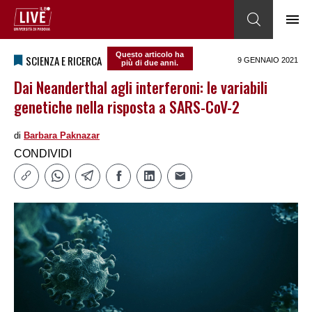
Questo articolo ha
SCIENZA E RICERCA
9 GENNAIO 2021
più di due anni.
Dai Neanderthal agli interferoni: le variabili
genetiche nella risposta a SARS-CoV-2
di
Barbara Paknazar
CONDIVIDI