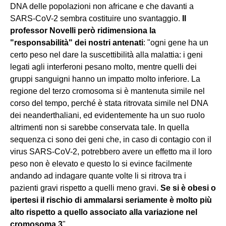
DNA delle popolazioni non africane e che davanti a
SARS-CoV-2 sembra costituire uno svantaggio.
Il
professor Novelli però ridimensiona la
"responsabilità" dei nostri antenati
: "ogni gene ha un
certo peso nel dare la suscettibilità alla malattia: i geni
legati agli interferoni pesano molto, mentre quelli dei
gruppi sanguigni hanno un impatto molto inferiore. La
regione del terzo cromosoma si è mantenuta simile nel
corso del tempo, perché è stata ritrovata simile nel DNA
dei neanderthaliani, ed evidentemente ha un suo ruolo
altrimenti non si sarebbe conservata tale. In quella
sequenza ci sono dei geni che, in caso di contagio con il
virus SARS-CoV-2, potrebbero avere un effetto ma il loro
peso non è elevato e questo lo si evince facilmente
andando ad indagare quante volte li si ritrova tra i
pazienti gravi rispetto a quelli meno gravi.
Se si è obesi o
ipertesi il rischio di ammalarsi seriamente è molto più
alto rispetto a quello associato alla variazione nel
cromosoma 3
".