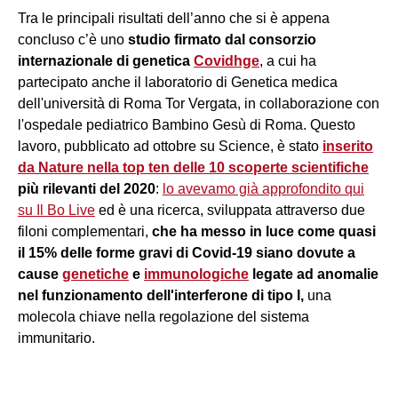
Tra le principali risultati dell’anno che si è appena
concluso c’è uno
studio firmato dal consorzio
internazionale di genetica
Covidhge
, a cui ha
partecipato anche il laboratorio di Genetica medica
dell'università di Roma Tor Vergata, in collaborazione con
l'ospedale pediatrico Bambino Gesù di Roma. Questo
lavoro, pubblicato ad ottobre su Science, è stato
inserito
da Nature nella top ten delle 10 scoperte scientifiche
più rilevanti del 2020
:
lo avevamo già approfondito qui
su Il Bo Live
ed è una ricerca, sviluppata attraverso due
filoni complementari,
che ha messo in luce come quasi
il 15% delle forme gravi di Covid-19 siano dovute a
cause
genetiche
e
immunologiche
legate ad anomalie
nel funzionamento dell'interferone di tipo I,
una
molecola chiave nella regolazione del sistema
immunitario.