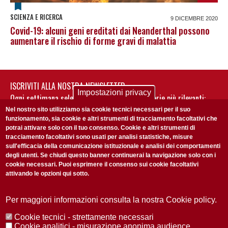
SCIENZA E RICERCA
9 DICEMBRE 2020
Covid-19: alcuni geni ereditati dai Neanderthal possono
aumentare il rischio di forme gravi di malattia
ISCRIVITI ALLA NOSTRA NEWSLETTER
Impostazioni privacy
Ogni settimana selezioniamo per te nostre storie più rilevanti:
non perderti gli aggiornamenti della nostra newsletter
Nel nostro sito utilizziamo sia cookie tecnici necessari per il suo
funzionamento, sia cookie e altri strumenti di tracciamento facoltativi che
potrai attivare solo con il tuo consenso. Cookie e altri strumenti di
tracciamento facoltativi sono usati per analisi statistiche, misure
sull'efficacia della comunicazione istituzionale e analisi dei comportamenti
degli utenti. Se chiudi questo banner continuerai la navigazione solo con i
cookie necessari. Puoi esprimere il consenso sui cookie facoltativi
attivando le opzioni qui sotto.
Privacy Policy
Accetto la
ISCRIVITI
Per maggiori informazioni consulta la nostra Cookie policy.
Cookie tecnici - strettamente necessari
Redazione
Copyright
Privacy
Area stampa
Cookie analitici - misurazione anonima audience