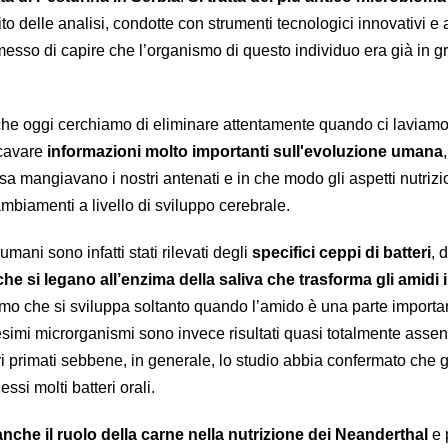
ito delle analisi, condotte con strumenti tecnologici innovativi e
esso di capire che l’organismo di questo individuo era già in g
che oggi cerchiamo di eliminare attentamente quando ci laviamo 
icavare
informazioni molto importanti sull'evoluzione umana
,
 mangiavano i nostri antenati e in che modo gli aspetti nutrizi
mbiamenti a livello di sviluppo cerebrale.
umani sono infatti stati rilevati degli
specifici ceppi di batteri
, 
che si legano all’enzima della saliva che trasforma gli amidi 
 che si sviluppa soltanto quando l’amido è una parte importan
simi microrganismi sono invece risultati quasi totalmente assent
ri primati sebbene, in generale, lo studio abbia confermato che g
si molti batteri orali.
che il ruolo della carne nella nutrizione dei Neanderthal
e 