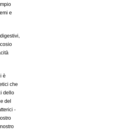
ampio
semi e
digestivi,
ucosio
cità
i è
etici che
i dello
ze del
terici -
ostro
 nostro