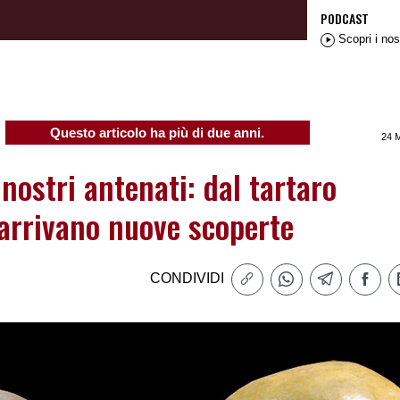
PODCAST
Scopri i nos
Questo articolo ha più di due anni.
24 
 nostri antenati: dal tartaro
 arrivano nuove scoperte
CONDIVIDI