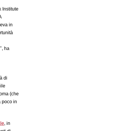
Institute
A
neva in
rtunità
", ha
à di
ile
bioma (che
a poco in
le
, in