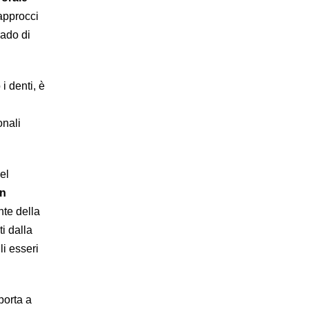
 approcci
rado di
i denti, è
onali
del
in
te della
i dalla
li esseri
porta a