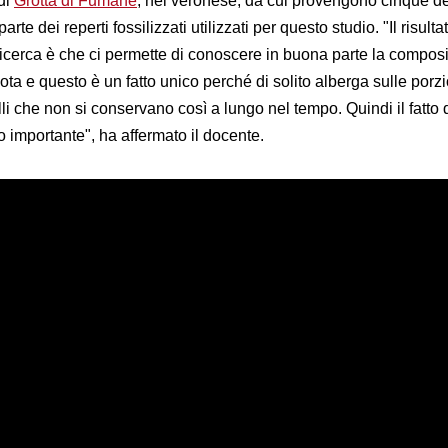
di
Grotta di Fumane
, nel veronese, da cui provengono cinque de
te dei reperti fossilizzati utilizzati per questo studio. "Il risulta
 ricerca è che ci permette di conoscere in buona parte la compos
ota e questo è un fatto unico perché di solito alberga sulle porzi
olli che non si conservano così a lungo nel tempo. Quindi il fatto 
to importante", ha affermato il docente.