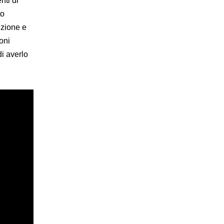
nti di
to
izione e
oni
di averlo