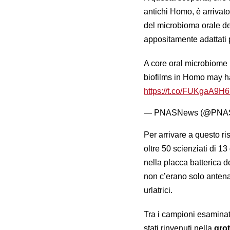
antichi Homo, è arrivat
del microbioma orale dei
appositamente adattati 
A core oral microbiome 
biofilms in Homo may h
https://t.co/FUKgaA9H
— PNASNews (@PNA
Per arrivare a questo ris
oltre 50 scienziati di 1
nella placca batterica de
non c’erano solo antena
urlatrici.
Tra i campioni esaminat
stati rinvenuti nella
grot