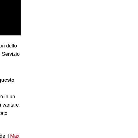
ori dello
 Servizio
 questo
o in un
i vantare
tato
de il
Max