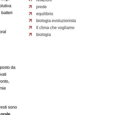
lutiva
prede
 batteri
equilibrio
biologia evoluzionista
Il clima che vogliamo
oral
biologia
mposto da
vati
ronto,
mmie
 resti sono
 orale