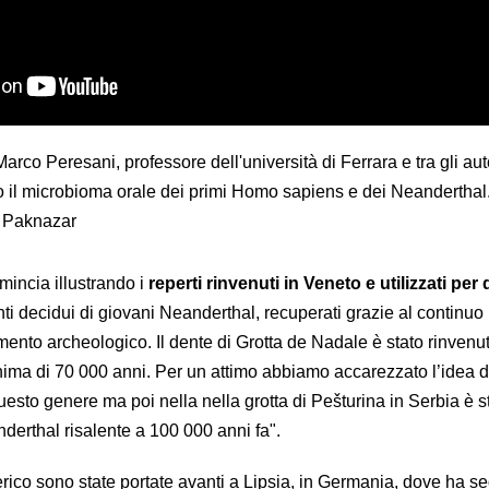
arco Peresani, professore dell'università di Ferrara e tra gli aut
o il microbioma orale dei primi Homo sapiens e dei Neanderthal.
a Paknazar
mincia illustrando i
reperti rinvenuti in Veneto e utilizzati per
denti decidui di giovani Neanderthal, recuperati grazie al continuo
ento archeologico. Il dente di Grotta de Nadale è stato rinvenut
inima di 70 000 anni. Per un attimo abbiamo accarezzato l’idea d
 questo genere ma poi nella nella grotta di Pešturina in Serbia è s
derthal risalente a 100 000 anni fa".
rico sono state portate avanti a Lipsia, in Germania, dove ha se