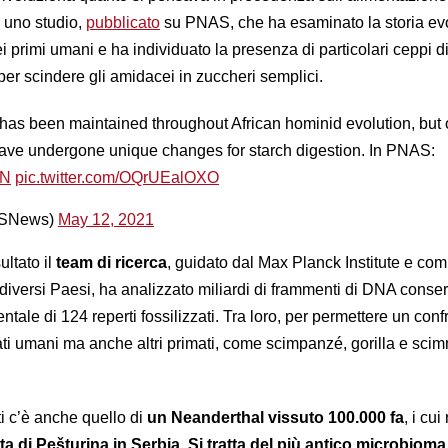
o uno studio,
pubblicato
su PNAS, che ha esaminato la storia evo
 primi umani e ha individuato la presenza di particolari ceppi di
per scindere gli amidacei in zuccheri semplici.
has been maintained throughout African hominid evolution, but 
ave undergone unique changes for starch digestion. In PNAS:
6N
pic.twitter.com/OQrUEalOXO
SNews)
May 12, 2021
ultato il
team di ricerca
, guidato dal Max Planck Institute e co
3 diversi Paesi, ha analizzato miliardi di frammenti di DNA conser
ntale di 124 reperti fossilizzati. Tra loro, per permettere un conf
ti umani ma anche altri primati, come scimpanzé, gorilla e sci
i c’è anche quello di
un Neanderthal vissuto 100.000 fa
, i cui
ta di Pešturina in Serbia
.
Si tratta del più antico microbioma