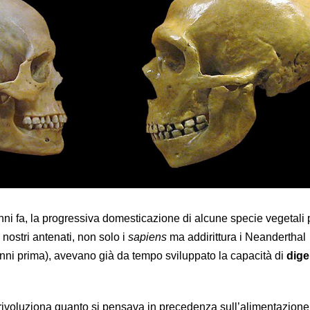
ni fa, la progressiva domesticazione di alcune specie vegetali p
i nostri antenati, non solo i
sapiens
ma addirittura i Neanderthal
enni prima), avevano già da tempo sviluppato la capacità di
dige
rivoluziona quanto si pensava in precedenza sull’alimentazione