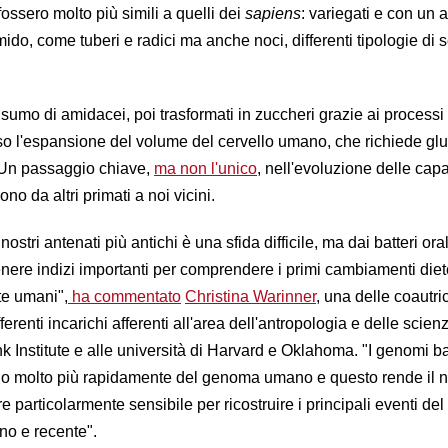
 fossero molto più simili a quelli dei
sapiens
: variegati e con un 
amido, come tuberi e radici ma anche noci, differenti tipologie di 
sumo di amidacei, poi trasformati in zuccheri grazie ai processi 
o l'espansione del volume del cervello umano, che richiede gl
. Un passaggio chiave,
ma non l'unico
, nell'evoluzione delle capa
ono da altri primati a noi vicini.
nostri antenati più antichi è una sfida difficile, ma dai batteri oral
enere indizi importanti per comprendere i primi cambiamenti diet
te umani",
ha commentato
Christina Warinner
, una delle coautric
erenti incarichi afferenti all'area dell'antropologia e delle scien
Institute e alle università di Harvard e Oklahoma. "I genomi bat
ono molto più rapidamente del genoma umano e questo rende il n
 particolarmente sensibile per ricostruire i principali eventi del
no e recente".