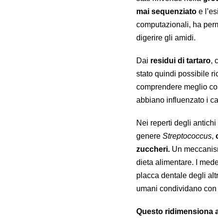
mai sequenziato
e l’es
computazionali, ha perm
digerire gli amidi.
Dai
residui di tartaro
, 
stato quindi possibile r
comprendere meglio cosa
abbiano influenzato i ca
Nei reperti degli antichi 
genere
Streptococcus
,
zuccheri.
Un meccanismo
dieta alimentare. I mede
placca dentale degli alt
umani condividano con es
Questo ridimensiona an