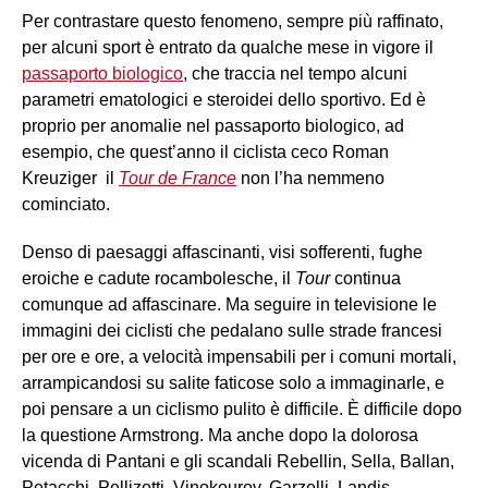
Per contrastare questo fenomeno, sempre più raffinato,
per alcuni sport è entrato da qualche mese in vigore il
passaporto biologico
, che traccia nel tempo alcuni
parametri ematologici e steroidei dello sportivo. Ed è
proprio per anomalie nel passaporto biologico, ad
esempio, che quest’anno il ciclista ceco Roman
Kreuziger il
Tour de France
non l’ha nemmeno
cominciato.
Denso di paesaggi affascinanti, visi sofferenti, fughe
eroiche e cadute rocambolesche, il
Tour
continua
comunque ad affascinare. Ma seguire in televisione le
immagini dei ciclisti che pedalano sulle strade francesi
per ore e ore, a velocità impensabili per i comuni mortali,
arrampicandosi su salite faticose solo a immaginarle, e
poi pensare a un ciclismo pulito è difficile. È difficile dopo
la questione Armstrong. Ma anche dopo la dolorosa
vicenda di Pantani e gli scandali Rebellin, Sella, Ballan,
Petacchi, Pellizotti, Vinokourov, Garzelli, Landis,