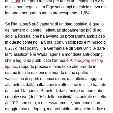
del
Coni
, che però registra per la Fci un impietoso 5,8%
di test non negativi. La Figc sui campi da calcio rileva un
lontano - per quanto molto preoccupante - 1,8%.
Se l’Italia però può vantarsi di un dato positivo, è quello
del numero di controlli effettuati globalmente: più di noi
solo la Russia, che ha avviato un programma ambizioso
in questo contesto, la Cina (con un sospetto e minuscolo
0,2% di test positivi), la Germania e gli Stati Uniti. A dare
la “classifica” è la Wada, agenzia mondiale anti-doping,
che a luglio ha pubblicato l’annuale
Anti-doping testing
figures
, rapporto preciso e minuzioso che prende in
esame tutte le nazioni del mondo e uno spettro
vastissimo di sport, olimpici e non, dall’atletica leggera
alla pelota, dalla pallacanestro alle corse in slitte trainate
dai cani. Da questa Babele di dati emerge un aumento
complessivo (del 20%) delle positività riscontrate rispetto
al 2012; non solo, o necessariamente, sinonimo di un
maggior uso di doping, ma probabilmente anche indice di