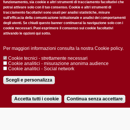
funzionamento, sia cookie e altri strumenti di tracciamento facoltativi che
potrai attivare solo con il tuo consenso. Cookie e altri strumenti di
tracciamento facoltativi sono usati per analisi statistiche, misure
sull'efficacia della comunicazione istituzionale e analisi dei comportamenti
degli utenti. Se chiudi questo banner continuerai la navigazione solo con i
cookie necessari. Puoi esprimere il consenso sui cookie facoltativi
attivando le opzioni qui sotto.
Privacy Policy
Accetto la
ISCRIVITI
Per maggiori informazioni consulta la nostra Cookie policy.
Cookie tecnici - strettamente necessari
Redazione
Copyright
Privacy
Area stampa
Cookie analitici - misurazione anonima audience
Cookie analitici - Social network
© 2025 Università di Padova
Tutti i diritti riservati P.I. 00742430283 C.F. 80006480281
Registrazione presso il Tribunale di Padova n. 2097/2012 del 18 giugno
Scegli e personalizza
2012
Accetta tutti i cookie
Continua senza accettare
RADIOBUE.IT
Audio
Player