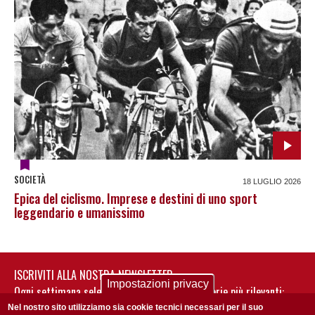
SOCIETÀ
18 LUGLIO 2026
Epica del ciclismo. Imprese e destini di uno sport
leggendario e umanissimo
ISCRIVITI ALLA NOSTRA NEWSLETTER
Impostazioni privacy
Ogni settimana selezioniamo per te nostre storie più rilevanti:
non perderti gli aggiornamenti della nostra newsletter
Nel nostro sito utilizziamo sia cookie tecnici necessari per il suo