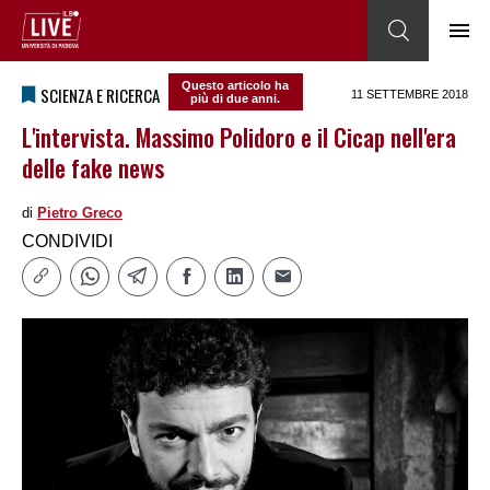
Questo articolo ha
SCIENZA E RICERCA
11 SETTEMBRE 2018
più di due anni.
L'intervista. Massimo Polidoro e il Cicap nell'era
delle fake news
di
Pietro Greco
CONDIVIDI