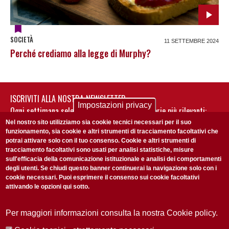
SOCIETÀ
11 SETTEMBRE 2024
Perché crediamo alla legge di Murphy?
ISCRIVITI ALLA NOSTRA NEWSLETTER
Impostazioni privacy
Ogni settimana selezioniamo per te nostre storie più rilevanti:
non perderti gli aggiornamenti della nostra newsletter
Nel nostro sito utilizziamo sia cookie tecnici necessari per il suo
funzionamento, sia cookie e altri strumenti di tracciamento facoltativi che
potrai attivare solo con il tuo consenso. Cookie e altri strumenti di
tracciamento facoltativi sono usati per analisi statistiche, misure
sull'efficacia della comunicazione istituzionale e analisi dei comportamenti
degli utenti. Se chiudi questo banner continuerai la navigazione solo con i
cookie necessari. Puoi esprimere il consenso sui cookie facoltativi
attivando le opzioni qui sotto.
Privacy Policy
Accetto la
ISCRIVITI
Per maggiori informazioni consulta la nostra Cookie policy.