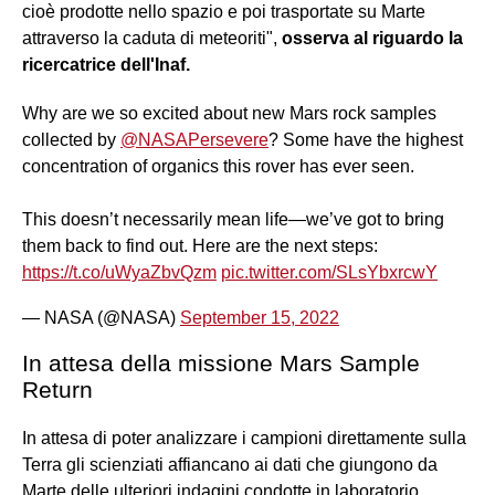
cioè prodotte nello spazio e poi trasportate su Marte
attraverso la caduta di meteoriti",
osserva al riguardo la
ricercatrice dell'Inaf.
Why are we so excited about new Mars rock samples
collected by
@NASAPersevere
? Some have the highest
concentration of organics this rover has ever seen.
This doesn’t necessarily mean life—we’ve got to bring
them back to find out. Here are the next steps:
https://t.co/uWyaZbvQzm
pic.twitter.com/SLsYbxrcwY
— NASA (@NASA)
September 15, 2022
In attesa della missione Mars Sample
Return
In attesa di poter analizzare i campioni direttamente sulla
Terra gli scienziati affiancano ai dati che giungono da
Marte delle ulteriori indagini condotte in laboratorio