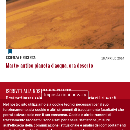
SCIENZA E RICERCA
18 APRILE 2014
Marte: antico pianeta d'acqua, ora deserto
ISCRIVITI ALLA NOSTRA NEWSLETTER
Impostazioni privacy
Ogni settimana selezioniamo per te nostre storie più rilevanti:
non perderti gli aggiornamenti della nostra newsletter
Nel nostro sito utilizziamo sia cookie tecnici necessari per il suo
funzionamento, sia cookie e altri strumenti di tracciamento facoltativi che
potrai attivare solo con il tuo consenso. Cookie e altri strumenti di
tracciamento facoltativi sono usati per analisi statistiche, misure
sull'efficacia della comunicazione istituzionale e analisi dei comportamenti