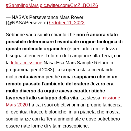
#SamplingMars
pic.twitter.com/CrcZLBO1Z6
— NASA's Perseverance Mars Rover
(@NASAPersevere)
October 11, 2022
Sebbene vada subito chiarito che
non è ancora stato
possibile determinare l’eventuale origine biologica di
queste molecole organiche
(e per farlo con certezza
bisogna attendere il ritorno del campioni sulla Terra, con
la
futura missione
Nasa-Esa Mars Sample Return in
programma per il 2033), la scoperta sta alimentando
molto
entusiasmo
perché ormai
sappiamo che in un
remoto passato l’ambiente del cratere Jezero era
molto diverso da oggi e aveva caratteristiche
favorevoli allo sviluppo della vita
. La stessa
missione
Mars 2020
ha tra i suoi obiettivi primari proprio la ricerca
di eventuali tracce biologiche, in un pianeta che mostra
somiglianze con la Terra primordiale e dove potrebbero
essere nate forme di vita microscopiche.