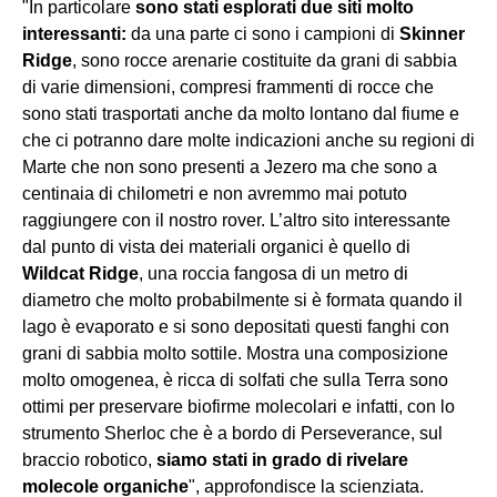
"In particolare
sono stati esplorati due siti molto
interessanti:
da una parte ci sono i campioni di
Skinner
Ridge
, sono rocce arenarie costituite da grani di sabbia
di varie dimensioni, compresi frammenti di rocce che
sono stati trasportati anche da molto lontano dal fiume e
che ci potranno dare molte indicazioni anche su regioni di
Marte che non sono presenti a Jezero ma che sono a
centinaia di chilometri e non avremmo mai potuto
raggiungere con il nostro rover. L’altro sito interessante
dal punto di vista dei materiali organici è quello di
Wildcat Ridge
, una roccia fangosa di un metro di
diametro che molto probabilmente si è formata quando il
lago è evaporato e si sono depositati questi fanghi con
grani di sabbia molto sottile. Mostra una composizione
molto omogenea, è ricca di solfati che sulla Terra sono
ottimi per preservare biofirme molecolari e infatti, con lo
strumento Sherloc che è a bordo di Perseverance, sul
braccio robotico,
siamo stati in grado di rivelare
molecole organiche
", approfondisce la scienziata.