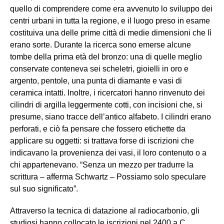
quello di comprendere come era avvenuto lo sviluppo dei
centri urbani in tutta la regione, e il luogo preso in esame
costituiva una delle prime città di medie dimensioni che lì
erano sorte. Durante la ricerca sono emerse alcune
tombe della prima età del bronzo: una di quelle meglio
conservate conteneva sei scheletri, gioielli in oro e
argento, pentole, una punta di diamante e vasi di
ceramica intatti. Inoltre, i ricercatori hanno rinvenuto dei
cilindri di argilla leggermente cotti, con incisioni che, si
presume, siano tracce dell’antico alfabeto. I cilindri erano
perforati, e ciò fa pensare che fossero etichette da
applicare su oggetti: si trattava forse di iscrizioni che
indicavano la provenienza dei vasi, il loro contenuto o a
chi appartenevano. “Senza un mezzo per tradurre la
scrittura – afferma Schwartz – Possiamo solo speculare
sul suo significato”.
Attraverso la tecnica di datazione al radiocarbonio, gli
studiosi hanno collocato le iscrizioni nel 2400 a.C.,