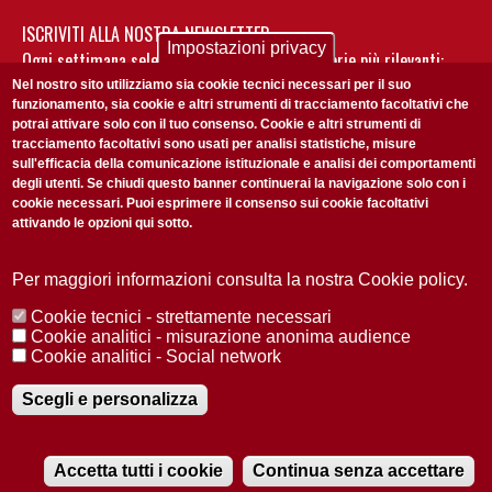
ISCRIVITI ALLA NOSTRA NEWSLETTER
Impostazioni privacy
Ogni settimana selezioniamo per te nostre storie più rilevanti:
non perderti gli aggiornamenti della nostra newsletter
Nel nostro sito utilizziamo sia cookie tecnici necessari per il suo
funzionamento, sia cookie e altri strumenti di tracciamento facoltativi che
potrai attivare solo con il tuo consenso. Cookie e altri strumenti di
tracciamento facoltativi sono usati per analisi statistiche, misure
sull'efficacia della comunicazione istituzionale e analisi dei comportamenti
degli utenti. Se chiudi questo banner continuerai la navigazione solo con i
cookie necessari. Puoi esprimere il consenso sui cookie facoltativi
attivando le opzioni qui sotto.
Privacy Policy
Accetto la
ISCRIVITI
Per maggiori informazioni consulta la nostra Cookie policy.
Cookie tecnici - strettamente necessari
Redazione
Copyright
Privacy
Area stampa
Cookie analitici - misurazione anonima audience
Cookie analitici - Social network
© 2025 Università di Padova
Tutti i diritti riservati P.I. 00742430283 C.F. 80006480281
Registrazione presso il Tribunale di Padova n. 2097/2012 del 18 giugno
Scegli e personalizza
2012
Accetta tutti i cookie
Continua senza accettare