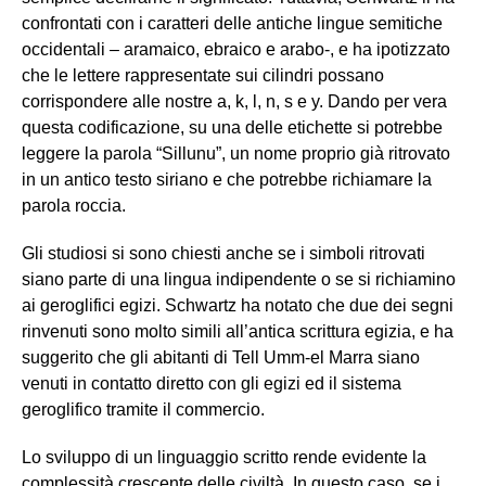
confrontati con i caratteri delle antiche lingue semitiche
occidentali – aramaico, ebraico e arabo-, e ha ipotizzato
che le lettere rappresentate sui cilindri possano
corrispondere alle nostre a, k, l, n, s e y. Dando per vera
questa codificazione, su una delle etichette si potrebbe
leggere la parola “Sillunu”, un nome proprio già ritrovato
in un antico testo siriano e che potrebbe richiamare la
parola roccia.
Gli studiosi si sono chiesti anche se i simboli ritrovati
siano parte di una lingua indipendente o se si richiamino
ai geroglifici egizi. Schwartz ha notato che due dei segni
rinvenuti sono molto simili all’antica scrittura egizia, e ha
suggerito che gli abitanti di Tell Umm-el Marra siano
venuti in contatto diretto con gli egizi ed il sistema
geroglifico tramite il commercio.
Lo sviluppo di un linguaggio scritto rende evidente la
complessità crescente delle civiltà. In questo caso, se i