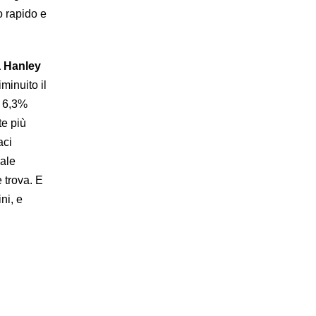
o rapido e
 Hanley
minuito il
l 6,3%
e più
aci
male
 trova. E
ni, e