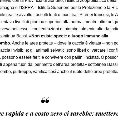
lvio con la Provincia di Sondrio, l’Istituto zooprofilattico della
agna e l’ISPRA – Istituto Superiore per la Protezione e la Ri
reali e avvoltoi raccolti feriti o morti tra i Pirenei francesi, le A
entava livelli di piombo superiori alla norma, mentre oltre un qua
 aveva nei tessuti concentrazioni di piombo talmente alte da ind
ontinua Bassi. «
Non esiste specie o luogo immune alla
iombo
. Anche le aree protette – dove la caccia è vietata – non 
cia invisibile: gli animali selvatici sono liberi di varcare i confi
a, possono essere feriti e convivere con pallini incistati. O posso
i appena fuori dal perimetro dell’area protetta» sottolinea Bassi
mbo, purtroppo, vanifica così anche il ruolo delle aree protette
“
e rapida e a costo zero ci sarebbe: smettere