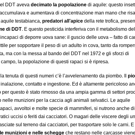
o del DDT aveva
decimato la popolazione
di aquile: questo inset
i accumulava e aumentava di concentrazione man mano che risal
e aquile testabianca,
predatori all’apice
della rete trofica, pres
ime di DDT
. E questo pesticida interferiva con il metabolismo del
incapaci di deporre uova sane: il guscio delle uova – fatto di c
ttile per sopportare il peso di un adulto in cova, tanto da rompers
rvita, ma con la messa al bando del DDT nel 1972 e gli sforzi di
campo, la popolazione di questi rapaci si è ripresa.
 la tenuta di questi numeri c’è l’avvelenamento da piombo. Il
pi
inalazione, contatto e ingestione. Ed è altamente pericoloso a
o per questo è stato rimosso da una ampia gamma di settori prod
o nelle munizioni per la caccia agli animali selvatici. Le aquile
rapaci, avvoltoi e molte specie di mammiferi, si nutrono anche di
tici uccisi o feriti dai cacciatori. O magari delle viscere degli u
ciate sul terreno dai cacciatori, per trasportare solo le carni. E 
e munizioni e nelle schegge
che restano nelle carcasse viene 