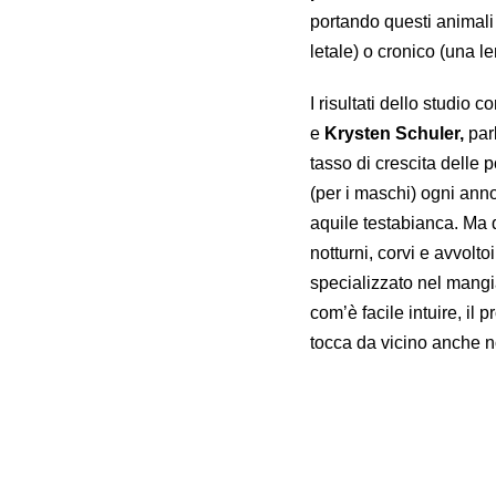
portando questi animali
letale) o cronico (una l
I risultati dello studio 
e
Krysten Schuler,
parl
tasso di crescita delle 
(per i maschi) ogni an
aquile testabianca. Ma
notturni, corvi e avvolt
specializzato nel mangi
com’è facile intuire, il
tocca da vicino anche noi