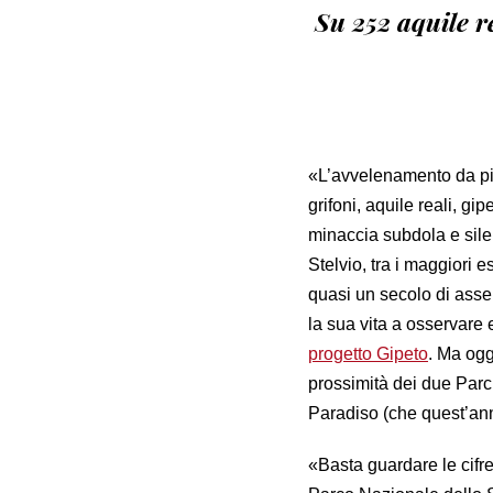
Su 252 aquile re
«L’avvelenamento da p
grifoni, aquile reali, gi
minaccia subdola e sil
Stelvio, tra i maggiori e
quasi un secolo di ass
la sua vita a osservare 
progetto Gipeto
. Ma og
prossimità dei due Parch
Paradiso (che quest’an
«Basta guardare le cifre