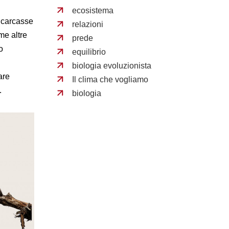
ecosistema
i carcasse
relazioni
me altre
prede
o
equilibrio
biologia evoluzionista
are
Il clima che vogliamo
.
biologia