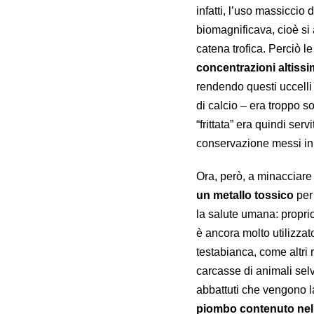
infatti, l’uso massicci
biomagnificava, cioè s
catena trofica. Perciò l
concentrazioni altiss
rendendo questi uccelli 
di calcio – era troppo so
“frittata” era quindi se
conservazione messi in 
Ora, però, a minacciare
un metallo tossico
per 
la salute umana: propri
è ancora molto utilizzat
testabianca, come altri 
carcasse di animali selva
abbattuti che vengono las
piombo contenuto nell