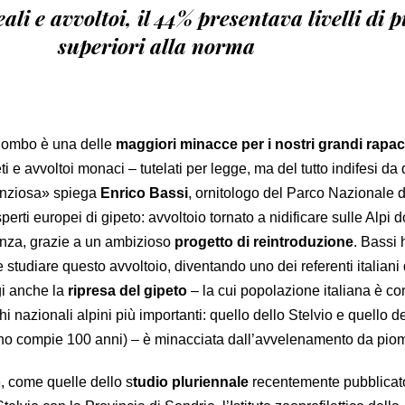
ali e avvoltoi, il 44% presentava livelli di
superiori alla norma
iombo è una delle
maggiori minacce per i nostri grandi rapac
peti e avvoltoi monaci – tutelati per legge, ma del tutto indifesi da
enziosa» spiega
Enrico Bassi
, ornitologo del Parco Nazionale d
sperti europei di gipeto: avvoltoio tornato a nidificare sulle Alpi 
enza, grazie a un ambizioso
progetto di reintroduzione
. Bassi
e studiare questo avvoltoio, diventando uno dei referenti italiani 
gi anche la
ripresa del gipeto
– la cui popolazione italiana è con
i nazionali alpini più importanti: quello dello Stelvio e quello d
no compie 100 anni) – è minacciata dall’avvelenamento da pio
, come quelle dello s
tudio pluriennale
recentemente pubblicat