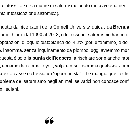
 a intossicarsi e a morire di saturnismo acuto (un avvelenament
enta intossicazione sistemica).
condotto dai ricercatori della Cornell University, guidati da
Brenda
ano chiaro: dal 1990 al 2018, i decessi per saturnismo hanno di
popolazioni di aquile testabianca del 4,2% (per le femmine) e de
no. Insomma, senza inquinamento da piombo, oggi avremmo molt
 questa è solo
la punta dell’iceberg
: a rischiare sono anche rap
oi, e mammiferi come coyoti, volpi e orsi. Insomma qualsiasi ani
are carcasse o che sia un “opportunista”: che mangia quello che
 problema del saturnismo negli animali selvatici non conosce confi
 italiani.
“