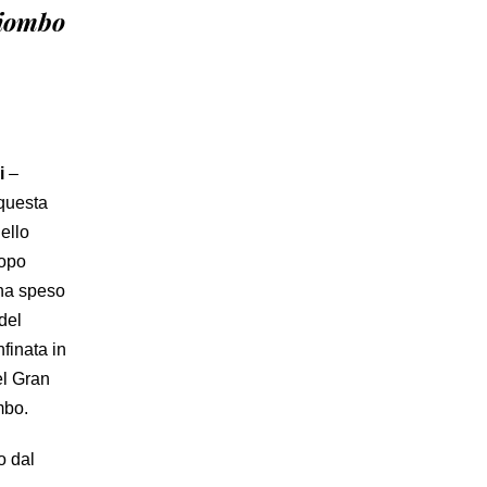
 piombo
i
–
 questa
ello
dopo
 ha speso
del
finata in
el Gran
mbo.
o dal