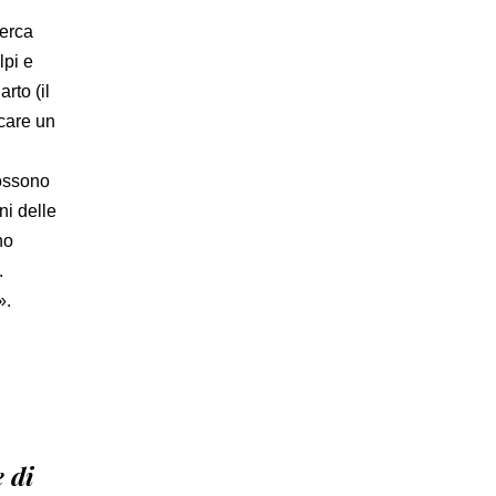
cerca
lpi e
rto (il
icare un
possono
ni delle
no
.
».
 di