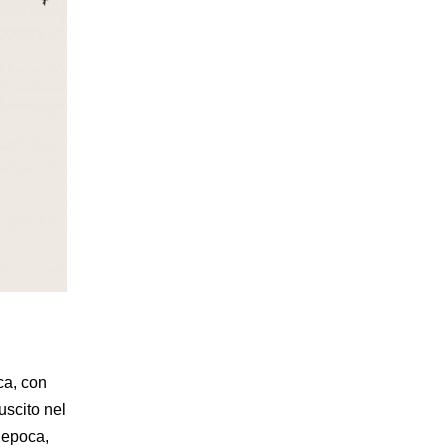
ca, con
uscito nel
’epoca,