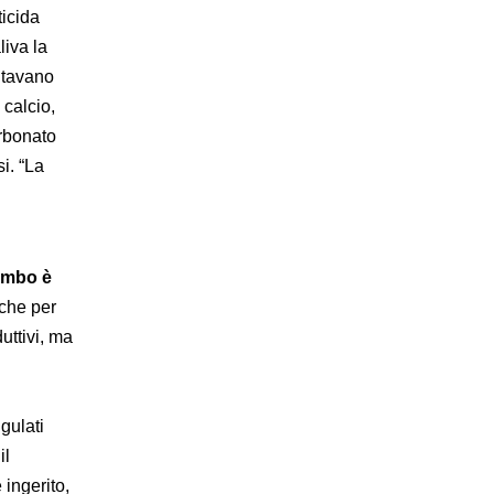
ticida
iva la
entavano
 calcio,
arbonato
i. “La
ombo è
nche per
uttivi, ma
ngulati
il
ingerito,