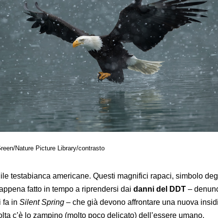
reen/Nature Picture Lib​rary/contrasto
ile testabianca americane. Questi magnifici rapaci, simbolo degl
appena fatto in tempo a riprendersi dai
danni del DDT
– denunc
 fa in
Silent Spring
– che già devono affrontare una nuova insid
lta c’è lo zampino (molto poco delicato) dell’essere umano.