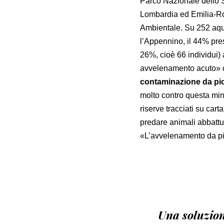
Parco Nazionale dello Ste
Lombardia ed Emilia-Rom
Ambientale. Su 252 aquile 
l’Appennino, il 44% pres
26%, cioè 66 individui)
avvelenamento acuto» c
contaminazione da p
molto contro questa minac
riserve tracciati su cart
predare animali abbattut
«L’avvelenamento da pio
Una soluzion